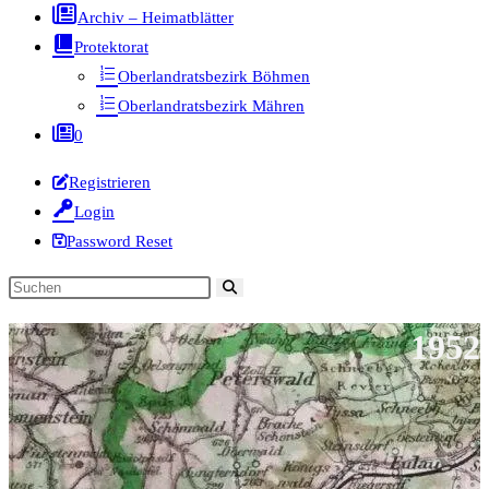
Archiv – Heimatblätter
Protektorat
Oberlandratsbezirk Böhmen
Oberlandratsbezirk Mähren
0
Registrieren
Login
Password Reset
Diese
Website
1952
durchsuchen