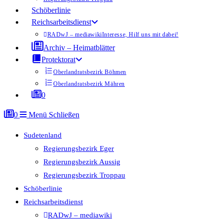
Schöberlinie
Reichsarbeitsdienst
RADwJ – mediawiki
Interesse, Hilf uns mit dabei!
Archiv – Heimatblätter
Protektorat
Oberlandratsbezirk Böhmen
Oberlandratsbezirk Mähren
0
0
Menü
Schließen
Sudetenland
Regierungsbezirk Eger
Regierungsbezirk Aussig
Regierungsbezirk Troppau
Schöberlinie
Reichsarbeitsdienst
RADwJ – mediawiki