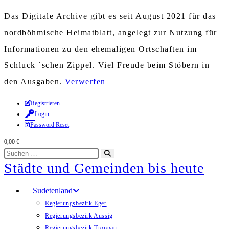
Das Digitale Archive gibt es seit August 2021 für das
nordböhmische Heimatblatt, angelegt zur Nutzung für
Informationen zu den ehemaligen Ortschaften im
Schluck `schen Zippel. Viel Freude beim Stöbern in
den Ausgaben.
Verwerfen
Zum
Registrieren
Login
Inhalt
Password Reset
springen
0,00
€
Diese
Suche
Städte und Gemeinden bis heute
Website
starten
durchsuchen
Sudetenland
Regierungsbezirk Eger
Regierungsbezirk Aussig
Regierungsbezirk Troppau