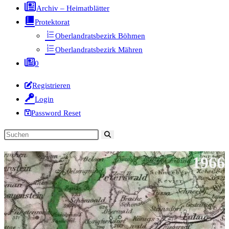
Archiv – Heimatblätter
Protektorat
Oberlandratsbezirk Böhmen
Oberlandratsbezirk Mähren
0
Registrieren
Login
Password Reset
Diese
Website
1966
durchsuchen