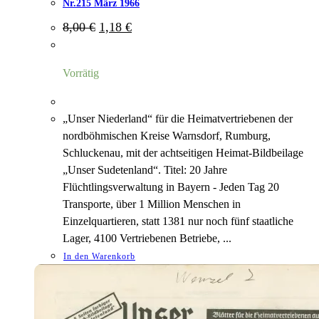
Nr.215 März 1966
Ursprünglicher
Aktueller
8,00
€
1,18
€
Preis
Preis
war:
ist:
8,00 €
1,18 €.
Vorrätig
„Unser Niederland“ für die Heimatvertriebenen der
nordböhmischen Kreise Warnsdorf, Rumburg,
Schluckenau, mit der achtseitigen Heimat-Bildbeilage
„Unser Sudetenland“. Titel: 20 Jahre
Flüchtlingsverwaltung in Bayern - Jeden Tag 20
Transporte, über 1 Million Menschen in
Einzelquartieren, statt 1381 nur noch fünf staatliche
Lager, 4100 Vertriebenen Betriebe, ...
In den Warenkorb