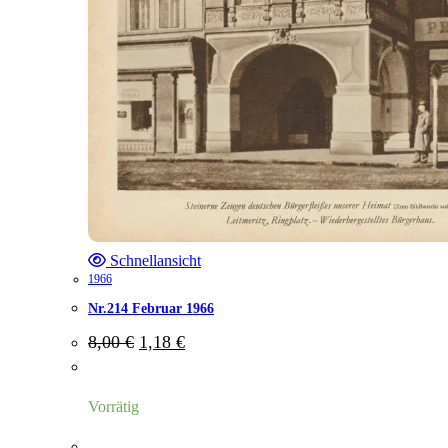
Schnellansicht
1966
Nr.214 Februar 1966
Ursprünglicher
Aktueller
8,00
€
1,18
€
Preis
Preis
war:
ist:
8,00 €
1,18 €.
Vorrätig