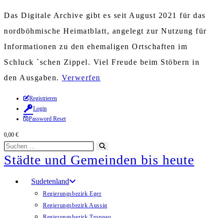
Das Digitale Archive gibt es seit August 2021 für das
nordböhmische Heimatblatt, angelegt zur Nutzung für
Informationen zu den ehemaligen Ortschaften im
Schluck `schen Zippel. Viel Freude beim Stöbern in
den Ausgaben.
Verwerfen
Zum
Registrieren
Login
Inhalt
Password Reset
springen
0,00
€
Diese
Suche
Städte und Gemeinden bis heute
Website
starten
durchsuchen
Sudetenland
Regierungsbezirk Eger
Regierungsbezirk Aussig
Regierungsbezirk Troppau