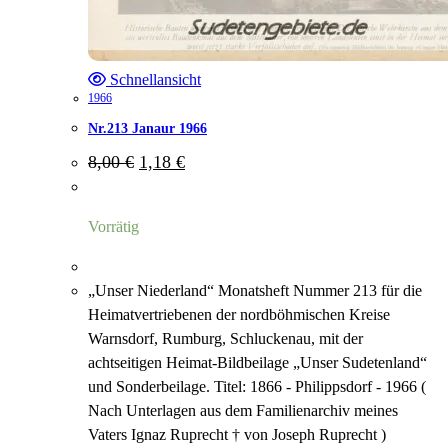
Schnellansicht
1966
Nr.213 Janaur 1966
Ursprünglicher
Aktueller
8,00
€
1,18
€
Preis
Preis
war:
ist:
8,00 €
1,18 €.
Vorrätig
„Unser Niederland“ Monatsheft Nummer 213 für die
Heimatvertriebenen der nordböhmischen Kreise
Warnsdorf, Rumburg, Schluckenau, mit der
achtseitigen Heimat-Bildbeilage „Unser Sudetenland“
und Sonderbeilage. Titel: 1866 - Philippsdorf - 1966 (
Nach Unterlagen aus dem Familienarchiv meines
Vaters Ignaz Ruprecht † von Joseph Ruprecht )