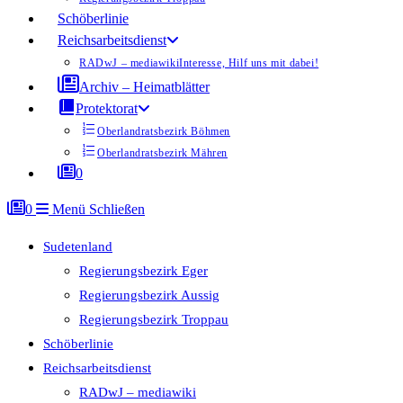
Schöberlinie
Reichsarbeitsdienst
RADwJ – mediawiki
Interesse, Hilf uns mit dabei!
Archiv – Heimatblätter
Protektorat
Oberlandratsbezirk Böhmen
Oberlandratsbezirk Mähren
0
0
Menü
Schließen
Sudetenland
Regierungsbezirk Eger
Regierungsbezirk Aussig
Regierungsbezirk Troppau
Schöberlinie
Reichsarbeitsdienst
RADwJ – mediawiki