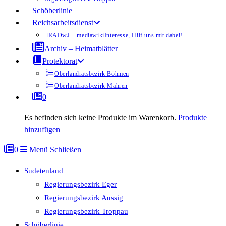
Schöberlinie
Reichsarbeitsdienst
RADwJ – mediawiki
Interesse, Hilf uns mit dabei!
Archiv – Heimatblätter
Protektorat
Oberlandratsbezirk Böhmen
Oberlandratsbezirk Mähren
0
Es befinden sich keine Produkte im Warenkorb.
Produkte
hinzufügen
0
Menü
Schließen
Sudetenland
Regierungsbezirk Eger
Regierungsbezirk Aussig
Regierungsbezirk Troppau
Schöberlinie