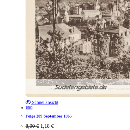
Schnellansicht
1965
Folge 209 September 1965
Ursprünglicher
Aktueller
8,00
€
1,18
€