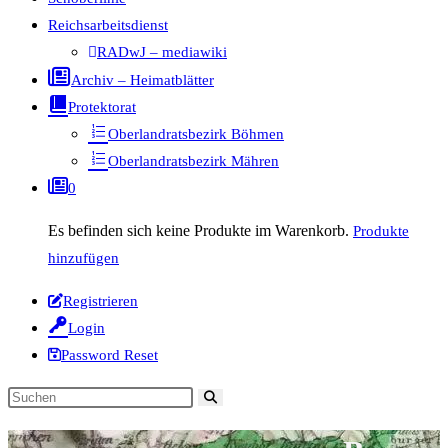
Reichsarbeitsdienst
RADwJ – mediawiki
Archiv – Heimatblätter
Protektorat
Oberlandratsbezirk Böhmen
Oberlandratsbezirk Mähren
0
Es befinden sich keine Produkte im Warenkorb.
Produkte
hinzufügen
Registrieren
Login
Password Reset
Diese
Website
durchsuchen