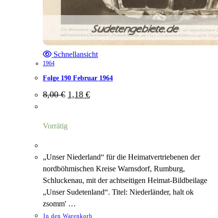
Schnellansicht
1964
Folge 190 Februar 1964
Ursprünglicher
Aktueller
8,00
€
1,18
€
Preis
Preis
war:
ist:
8,00 €
1,18 €.
Vorrätig
„Unser Niederland“ für die Heimatvertriebenen der
nordböhmischen Kreise Warnsdorf, Rumburg,
Schluckenau, mit der achtseitigen Heimat-Bildbeilage
„Unser Sudetenland“. Titel: Niederländer, halt ok
zsomm' …
In den Warenkorb