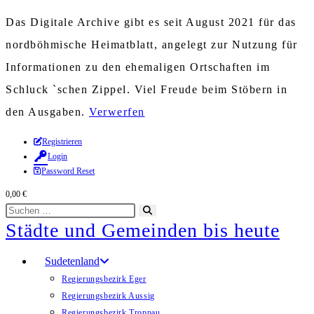
Das Digitale Archive gibt es seit August 2021 für das
nordböhmische Heimatblatt, angelegt zur Nutzung für
Informationen zu den ehemaligen Ortschaften im
Schluck `schen Zippel. Viel Freude beim Stöbern in
den Ausgaben.
Verwerfen
Zum
Registrieren
Login
Inhalt
Password Reset
springen
0,00
€
Diese
Suche
Städte und Gemeinden bis heute
Website
starten
durchsuchen
Sudetenland
Regierungsbezirk Eger
Regierungsbezirk Aussig
Regierungsbezirk Troppau