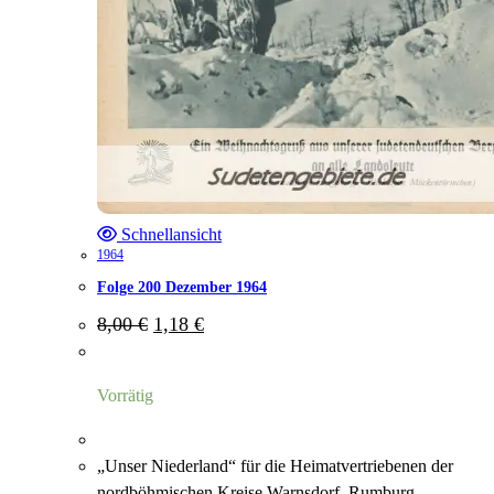
Schnellansicht
1964
Folge 200 Dezember 1964
Ursprünglicher
Aktueller
8,00
€
1,18
€
Preis
Preis
war:
ist:
8,00 €
1,18 €.
Vorrätig
„Unser Niederland“ für die Heimatvertriebenen der
nordböhmischen Kreise Warnsdorf, Rumburg,