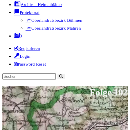
Archiv – Heimatblätter
Protektorat
Oberlandratsbezirk Böhmen
Oberlandratsbezirk Mähren
0
Registrieren
Login
Password Reset
Diese
Website
Folge 102
durchsuchen