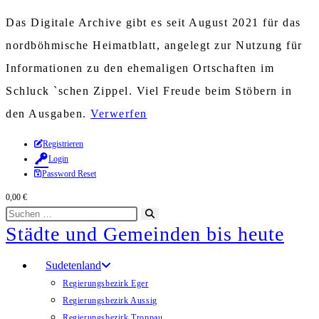
Das Digitale Archive gibt es seit August 2021 für das
nordböhmische Heimatblatt, angelegt zur Nutzung für
Informationen zu den ehemaligen Ortschaften im
Schluck `schen Zippel. Viel Freude beim Stöbern in
den Ausgaben.
Verwerfen
Zum
Registrieren
Login
Inhalt
Password Reset
springen
0,00
€
Diese
Suche
Städte und Gemeinden bis heute
Website
starten
durchsuchen
Sudetenland
Regierungsbezirk Eger
Regierungsbezirk Aussig
Regierungsbezirk Troppau