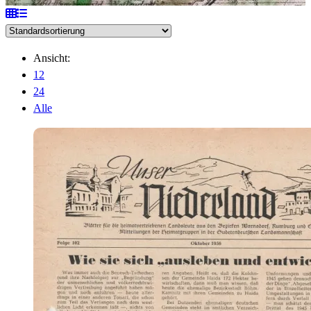
Ansicht:
12
24
Alle