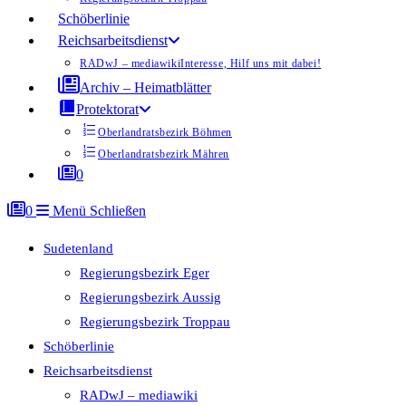
Schöberlinie
Reichsarbeitsdienst
RADwJ – mediawiki
Interesse, Hilf uns mit dabei!
Archiv – Heimatblätter
Protektorat
Oberlandratsbezirk Böhmen
Oberlandratsbezirk Mähren
0
0
Menü
Schließen
Sudetenland
Regierungsbezirk Eger
Regierungsbezirk Aussig
Regierungsbezirk Troppau
Schöberlinie
Reichsarbeitsdienst
RADwJ – mediawiki