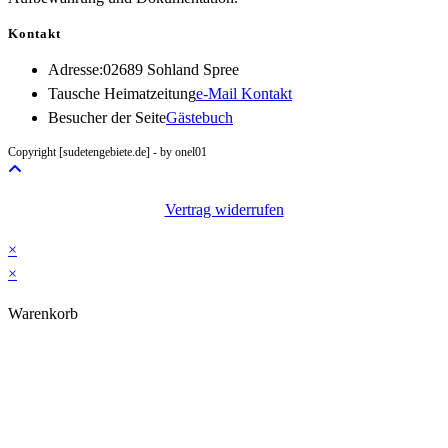
Kontakt
Adresse:
02689 Sohland Spree
Opens
Tausche Heimatzeitung
e-Mail Kontakt
in
Besucher der Seite
Gästebuch
your
Copyright [sudetengebiete.de] - by onel01
application
Vertrag widerrufen
×
×
Warenkorb