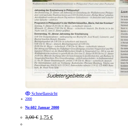
Schnellansicht
2000
Nr.602 Januar 2000
Ursprünglicher
Aktueller
3,00
€
1,75
€
Preis
Preis
war:
ist: