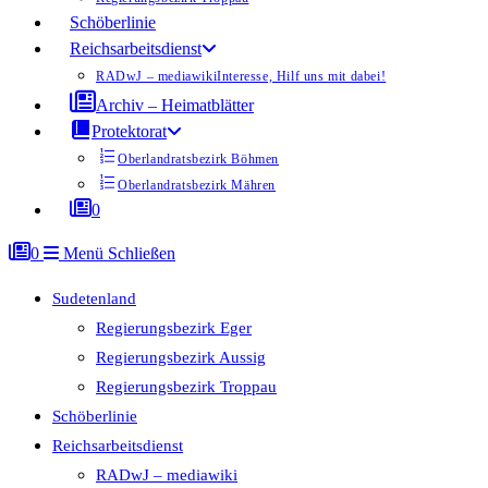
Schöberlinie
Reichsarbeitsdienst
RADwJ – mediawiki
Interesse, Hilf uns mit dabei!
Archiv – Heimatblätter
Protektorat
Oberlandratsbezirk Böhmen
Oberlandratsbezirk Mähren
0
0
Menü
Schließen
Sudetenland
Regierungsbezirk Eger
Regierungsbezirk Aussig
Regierungsbezirk Troppau
Schöberlinie
Reichsarbeitsdienst
RADwJ – mediawiki