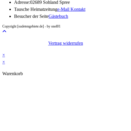
Adresse:
02689 Sohland Spree
Opens
Tausche Heimatzeitung
e-Mail Kontakt
in
Besucher der Seite
Gästebuch
your
Copyright [sudetengebiete.de] - by onel01
application
Vertrag widerrufen
×
×
Warenkorb