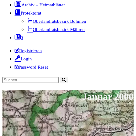
Archiv – Heimatblätter
Protektorat
Oberlandratsbezirk Böhmen
Oberlandratsbezirk Mähren
0
Registrieren
Login
Password Reset
Diese
Website
Januar 2000
durchsuchen