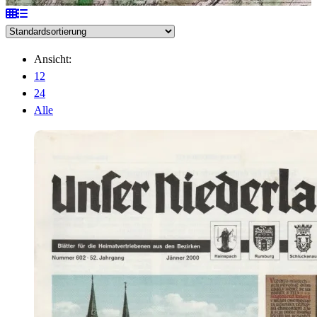
Ansicht:
12
24
Alle