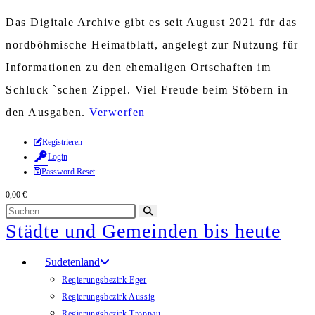
Das Digitale Archive gibt es seit August 2021 für das
nordböhmische Heimatblatt, angelegt zur Nutzung für
Informationen zu den ehemaligen Ortschaften im
Schluck `schen Zippel. Viel Freude beim Stöbern in
den Ausgaben.
Verwerfen
Zum
Registrieren
Login
Inhalt
Password Reset
springen
0,00
€
Diese
Suche
Städte und Gemeinden bis heute
Website
starten
durchsuchen
Sudetenland
Regierungsbezirk Eger
Regierungsbezirk Aussig
Regierungsbezirk Troppau