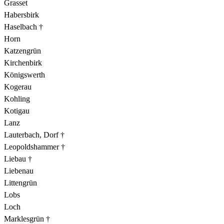
Grasset
Habersbirk
Haselbach †
Horn
Katzengrün
Kirchenbirk
Königswerth
Kogerau
Kohling
Kotigau
Lanz
Lauterbach, Dorf †
Leopoldshammer †
Liebau †
Liebenau
Littengrün
Lobs
Loch
Marklesgrün †