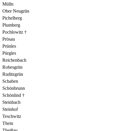
Mülln
Ober Neugrün
Pichelberg
Plumberg
Pochlowitz †
Prösau
Prünles
Pürgles
Reichenbach
Robesgrün
Ruditzgrün
Schaben
Schönbrunn
Schönlind †
Steinbach
Steinhof
Teschwitz
Thein
Theißau