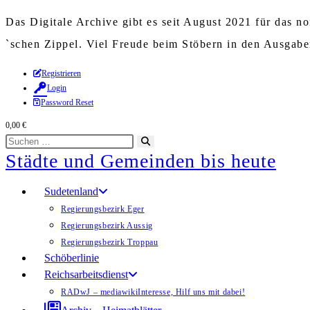
Das Digitale Archive gibt es seit August 2021 für das 
`schen Zippel. Viel Freude beim Stöbern in den Ausgab
Zum
Registrieren
Login
Inhalt
Password Reset
springen
0,00
€
Diese
Suche
Städte und Gemeinden bis heute
Website
starten
durchsuchen
Sudetenland
Regierungsbezirk Eger
Regierungsbezirk Aussig
Regierungsbezirk Troppau
Schöberlinie
Reichsarbeitsdienst
RADwJ – mediawiki
Interesse, Hilf uns mit dabei!