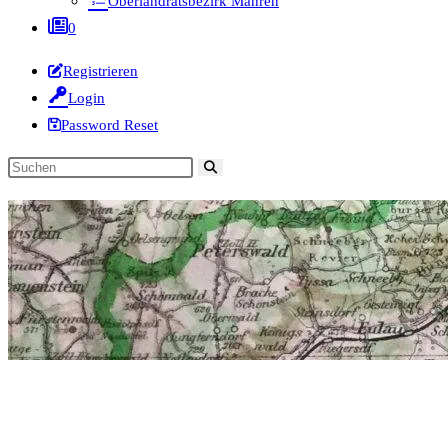
Oberlandratsbezirk Mähren
0
Registrieren
Login
Password Reset
Diese
Website
durchsuchen