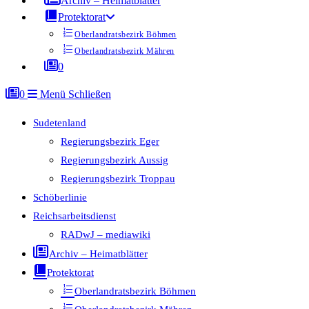
Archiv – Heimatblätter
Protektorat
Oberlandratsbezirk Böhmen
Oberlandratsbezirk Mähren
0
0
Menü
Schließen
Sudetenland
Regierungsbezirk Eger
Regierungsbezirk Aussig
Regierungsbezirk Troppau
Schöberlinie
Reichsarbeitsdienst
RADwJ – mediawiki
Archiv – Heimatblätter
Protektorat
Oberlandratsbezirk Böhmen