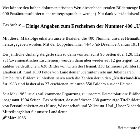
Wer könnte den hohen dokumentarischen Wert dieser bedeutenden Bildermenge be
600 Postämter soll hier nicht weitergesprochen werden). Nur dank verständnisvo
Das Archiv
–
Einige Angaben zum Erscheinen der Nummer 400 „U
Mit dieser Märzfolge erhalten unsere Bezieher die 400. Nummer unseres Heimatbl
herausgegeben worden. Mit der Doppelnummer 44/45 (ab Dezember/Januar 1951/
Der jährliche Umfang steigerte sich so dann von zunächst 96 Seiten über 120, 13
auf (zweimonatliches Erscheinen), wurden dann aber wieder auf 12 gesteigert. Es
Zahlen verdeutlichen: 630 Bilder von Orten der Heimat, 330 Erinnerungsbilder (
glauben ist: rund 1800 Fotos von Landsleuten, darunter viele mit Jubelpaaren.
Um bei den Bildern zu bleiben, seien auch die Zahlen der in den „
Niederland-Ka
für 1983 sind bisher also 27 erschienen, mit rund 550 Bildern aus der Heimat.
Seit Mai 1963 ist als willkommene Ergänzung zu unserem Heimatblatt die Bildbe
insgesamt 1904 Seiten. Das bedeutet, dass auf diesen 238 ganzseitige Titelbilde
von Persönlichkeiten aus Kunst, Wissenschaft und Volkstum. Und „Unser Niederlan
Mitteilungsblatt für unsere Landsleute.
März 1983
Heimatbote f