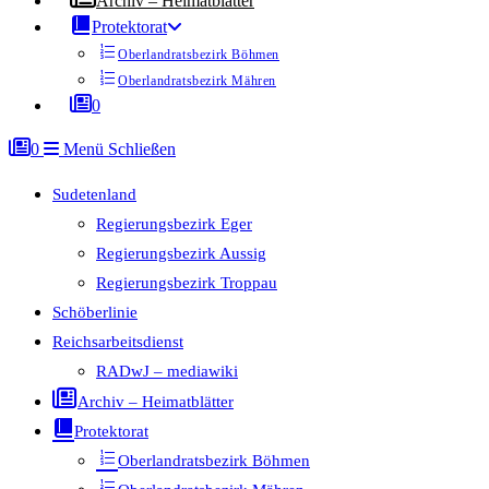
Archiv – Heimatblätter
Protektorat
Oberlandratsbezirk Böhmen
Oberlandratsbezirk Mähren
0
0
Menü
Schließen
Sudetenland
Regierungsbezirk Eger
Regierungsbezirk Aussig
Regierungsbezirk Troppau
Schöberlinie
Reichsarbeitsdienst
RADwJ – mediawiki
Archiv – Heimatblätter
Protektorat
Oberlandratsbezirk Böhmen