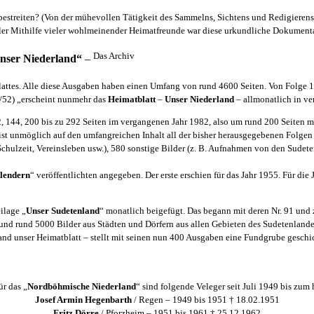
streiten? (Von der mühevollen Tätigkeit des Sammelns, Sichtens und Redigierens
ller Mithilfe vieler wohlmeinender Heimatfreunde war diese urkundliche Dokumentat
Das Archiv
nser Niederland“
–
attes. Alle diese Ausgaben haben einen Umfang von rund 4600 Seiten. Von Folge 1 b
52) „erscheint nunmehr das
Heimatblatt
–
Unser Niederland
– allmonatlich in ve
2, 144, 200 bis zu 292 Seiten im vergangenen Jahr 1982, also um rund 200 Seiten 
 ist unmöglich auf den umfangreichen Inhalt all der bisher herausgegebenen Folgen
Schulzeit, Vereinsleben usw.), 580 sonstige Bilder (z. B. Aufnahmen von den Sudet
lendern
“ veröffentlichten angegeben. Der erste erschien für das Jahr 1955. Für 
ilage „
Unser Sudetenland
“ monatlich beigefügt. Das begann mit deren Nr. 91 und 
r und rund 5000 Bilder aus Städten und Dörfern aus allen Gebieten des Sudetenland
d unser Heimatblatt – stellt mit seinen nun 400 Ausgaben eine Fundgrube geschich
ür das „
Nordböhmische Niederland
“ sind folgende Veleger seit Juli 1949 bis zum
Josef Armin Hegenbarth
/ Regen – 1949 bis 1951 † 18.02.1951
Fritz Dörre
/ Pforzheim – 1951 bis 1961 † 25.12.1962