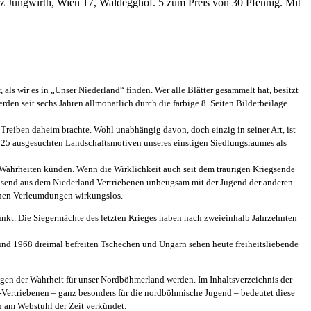
nz Jungwirth, Wien 17, Waldegghof. 5 zum Preis von 30 Pfennig. Mit
 als wir es in „Unser Niederland“ finden. Wer alle Blätter gesammelt hat, besitzt
den seit sechs Jahren allmonatlich durch die farbige 8. Seiten Bilderbeilage
reiben daheim brachte. Wohl unabhängig davon, doch einzig in seiner Art, ist
on 25 ausgesuchten Landschaftsmotiven unseres einstigen Siedlungsraumes als
 Wahrheiten künden. Wenn die Wirklichkeit auch seit dem traurigen Kriegsende
ausend aus dem Niederland Vertriebenen unbeugsam mit der Jugend der anderen
ichen Verleumdungen wirkungslos.
punkt. Die Siegermächte des letzten Krieges haben nach zweieinhalb Jahrzehnten
8 und 1968 dreimal befreiten Tschechen und Ungarn sehen heute freiheitsliebende
en der Wahrheit für unser Nordböhmerland werden. Im Inhaltsverzeichnis der
-Vertriebenen – ganz besonders für die nordböhmische Jugend – bedeutet diese
 am Webstuhl der Zeit verkündet.