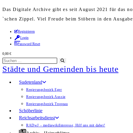
Das Digitale Archive gibt es seit August 2021 für das 
`schen Zippel. Viel Freude beim Stöbern in den Ausgab
Zum
Registrieren
Login
Inhalt
Password Reset
springen
0,00
€
Diese
Suche
Städte und Gemeinden bis heute
Website
starten
durchsuchen
Sudetenland
Regierungsbezirk Eger
Regierungsbezirk Aussig
Regierungsbezirk Troppau
Schöberlinie
Reichsarbeitsdienst
RADwJ – mediawiki
Interesse, Hilf uns mit dabei!