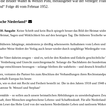
h die Brüder Walter & Wenzel Pohl, Herausgeber war der Verleger: Fra
and“ Folge 46 vom Februar 1952.
sche Niederland“
50. Ausgabe
. Keine Schrift und kein Buch spiegelt besser das Bild der Heimat wider,
imat, Sagen und Wirklichkeit bis auf den heutigen Tag. Die früheren Texthefte wer
früheren Jahrgänge, mindestens je dreißig sehenswerte Aufnahmen vom Leben und T
hafter Weise fördert der Verlag auch heuer wieder durch sorgfältige Wiedergabe v
der Väter daheim zeugen – sind es, welche den Kindern und Enkeln geschichtliche
rch Verdrehung und Unrecht zunichtegemacht. Solange die Nachfahren der hundertt
Tage entschlossen bezeugen – solange bleiben die wahrheits – und deutsch feindl
urden, vertraten die Partner bis zum Abschluss der Verhandlungen ihren Rechtsstand
erhalb Europas bis heute.
, wie es dort mit Recht und Freiheit bestellt ist: Die in den Jahren 1918 und 194
patrone St. Wenzel und Stephan!
emälde – so sollen auch unsere heimatlichen Abbildungen zu unwiderlegbaren Zeug
aft, ihrer Menschen ungebrochene Lebens- und Schaffenskraft. Für alle Niederland
m Leser das Hohe Lied von der wackeren Niederländer Leben und rastlosem Wirken