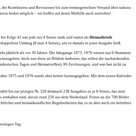
, der Korrekturen und Revisionen bis zum termingerechten Versand über nahezu
ion bisher möglich – wir hoffen auf deren Mithilfe auch weiterhin!
is Folge 43 war jede nur 4 Seiten stark und waren als
Heimatbriefe
rdoppeltem Umfang (8 statt 4 Seiten), wie es damals in jener Ausgabe hieß.
mehr jährlich als vor 30 Jahren. Die Jahrgänge 1975, 1976 wiesen nur 6 Nummern
 einzugehen, doch was diese an Bildern darboten, das sollen die nachstehenden
endeutschen Tagen und Heimattreffen), 90 Zeichnungen, und was fast nicht zu
die Jahre 1975 und 1976 wurde aber keiner herausgegeben. Mit dem neuen Kalender
zählt bis zur jetzigen Nr. 329 demnach 238 Ausgaben zu je 8 Seiten, das sind
es enthalten sind, davon rund 250 aus dem Niederland. Ferner an die 700 Bilder
tlicher und heimatkundlicher Begebenheiten dar, es ist aber auch ein beliebtes
 heutigen Tag: