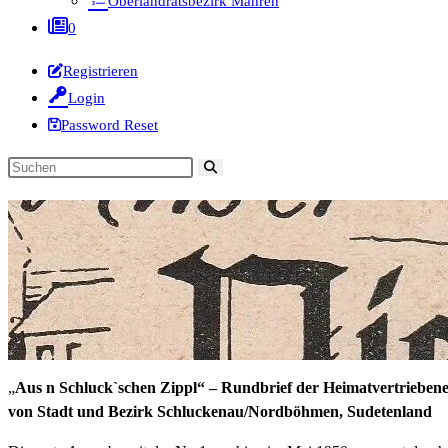
Oberlandratsbezirk Mähren
0
Registrieren
Login
Password Reset
Diese
Website
durchsuchen
„
Aus n Schluck`schen Zippl“ – Rundbrief der Heimatvertrieben
von Stadt und Bezirk Schluckenau/Nordböhmen, Sudetenland