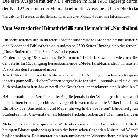
Die erste Ausgabe mit der Nr. 1 erschien im Mai 1950 angeregt durc
der Nr. 12* erschien der Heimatbrief in der Ausgabe „Unser Niederl
*Es gab nur 11 Ausgaben des Heimatbriefes, alle zwei Monate 4 Seiten mit Informationen
Vom Warnsdorfer Heimatbrief
zum Heimatbrief „Nordböhmi
Ein recht seltenes Jubiläum feiert unser nordböhmisches Monatsblatt mit seiner
2
eine Niederland-Bibliothek von mindestens 2500 Seiten Umfang, von der fernen He
„Unser Sudetenland“ äußerst fesselnd ergänzt.
Für den Jahrgang 1968 waren es die Nummern 147 bis 158, welcher, wie auch die 
der bereits im 15. Jahrgang herauskommende
„Niederland-Kalender
„; in muster
Postkarten den Heimatgedanken.
Jene Bilder – die vom schollentreuen Schaffen der Ahnen, dem schweren Ringen 
jenseits ganz willkürlicher Grenzen totgeschwiegen wird – niemals wird sie du
Sudetenlandschaften das verwerfliche Geschehen jener schmerz- und leidvollen 
Bei internationalen Verträgen aller Art, die jemals in der Welt abgeschlossen w
noch keinen Frieden geschlossen, vergeblich warten darauf die Völker in und auß
Ein Blick über Stacheldraht und Mauer hinweg in die „befreiten“ Länder zeigt uns
Studenten ihrer Universitäten als lebende Fackeln sterben zu Füßen ihrer Landes
Mehr und besser als gesprochene Worte überzeugen immer Lichtbilder und alte G
heutigen Blattausgabe spiegelt sich der heimischen Gegenden Kultur und Wirtsch
bibliographische Dokumentation einen umfassenden Wissensschatz, welcher jede