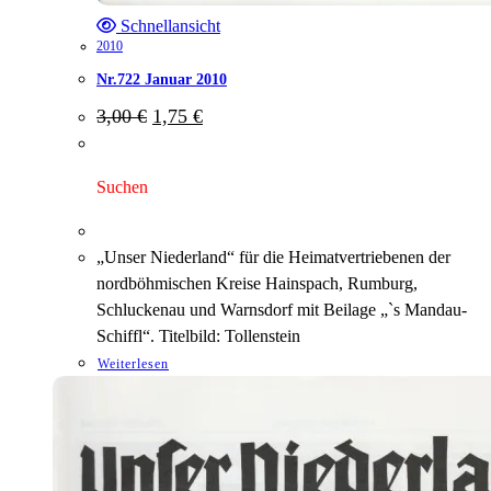
Schnellansicht
2010
Nr.722 Januar 2010
Ursprünglicher
Aktueller
3,00
€
1,75
€
Preis
Preis
war:
ist:
3,00 €
1,75 €.
Suchen
„Unser Niederland“ für die Heimatvertriebenen der
nordböhmischen Kreise Hainspach, Rumburg,
Schluckenau und Warnsdorf mit Beilage „`s Mandau-
Schiffl“. Titelbild: Tollenstein
Weiterlesen