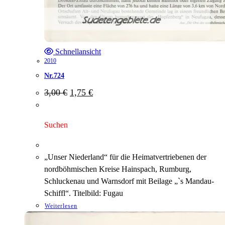
Schnellansicht
2010
Nr.724
Ursprünglicher
Aktueller
3,00
€
1,75
€
Preis
Preis
war:
ist:
3,00 €
1,75 €.
Suchen
„Unser Niederland“ für die Heimatvertriebenen der
nordböhmischen Kreise Hainspach, Rumburg,
Schluckenau und Warnsdorf mit Beilage „`s Mandau-
Schiffl“. Titelbild: Fugau
Weiterlesen