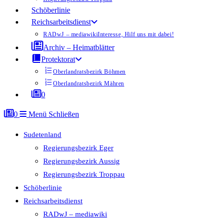
Schöberlinie
Reichsarbeitsdienst
RADwJ – mediawiki
Interesse, Hilf uns mit dabei!
Archiv – Heimatblätter
Protektorat
Oberlandratsbezirk Böhmen
Oberlandratsbezirk Mähren
0
0
Menü
Schließen
Sudetenland
Regierungsbezirk Eger
Regierungsbezirk Aussig
Regierungsbezirk Troppau
Schöberlinie
Reichsarbeitsdienst
RADwJ – mediawiki