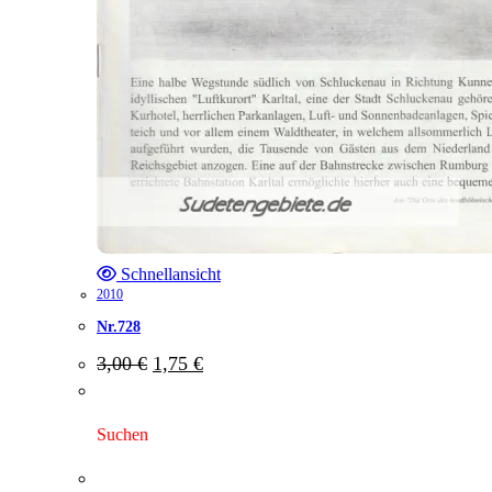
Schnellansicht
2010
Nr.728
Ursprünglicher
Aktueller
3,00
€
1,75
€
Preis
Preis
war:
ist:
3,00 €
1,75 €.
Suchen