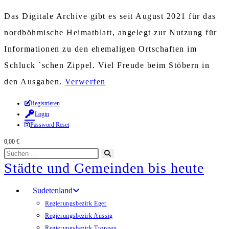
Das Digitale Archive gibt es seit August 2021 für das
nordböhmische Heimatblatt, angelegt zur Nutzung für
Informationen zu den ehemaligen Ortschaften im
Schluck `schen Zippel. Viel Freude beim Stöbern in
den Ausgaben.
Verwerfen
Zum
Registrieren
Login
Inhalt
Password Reset
springen
0,00
€
Diese
Suche
Städte und Gemeinden bis heute
Website
starten
durchsuchen
Sudetenland
Regierungsbezirk Eger
Regierungsbezirk Aussig
Regierungsbezirk Troppau