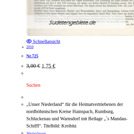
Schnellansicht
2010
Nr.725
Ursprünglicher
Aktueller
3,00
€
1,75
€
Preis
Preis
war:
ist:
3,00 €
1,75 €.
Suchen
„Unser Niederland“ für die Heimatvertriebenen der
nordböhmischen Kreise Hainspach, Rumburg,
Schluckenau und Warnsdorf mit Beilage „`s Mandau-
Schiffl“. Titelbild: Kreibitz
Weiterlesen