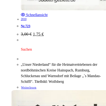
Schnellansicht
2010
Nr.723
Ursprünglicher
Aktueller
3,00
€
1,75
€
Preis
Preis
war:
ist:
3,00 €
1,75 €.
Suchen
„Unser Niederland“ für die Heimatvertriebenen der
nordböhmischen Kreise Hainspach, Rumburg,
Schluckenau und Warnsdorf mit Beilage „`s Mandau-
Schiffl“. Titelbild: Wolfsberg
Weiterlesen