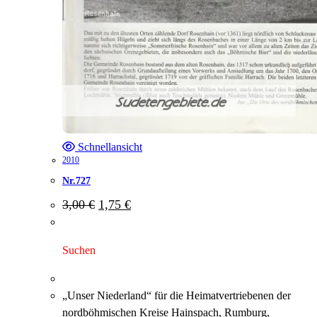
Schnellansicht
2010
Nr.727
Ursprünglicher
Aktueller
3,00
€
1,75
€
Preis
Preis
war:
ist:
3,00 €
1,75 €.
Suchen
„Unser Niederland“ für die Heimatvertriebenen der
nordböhmischen Kreise Hainspach, Rumburg,