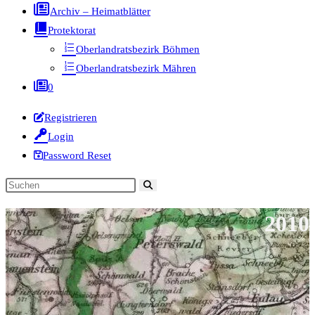
Archiv – Heimatblätter
Protektorat
Oberlandratsbezirk Böhmen
Oberlandratsbezirk Mähren
0
Registrieren
Login
Password Reset
Diese
Website
2010
durchsuchen