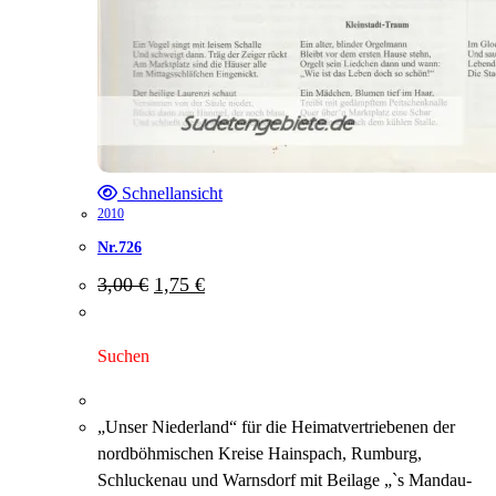
Schnellansicht
2010
Nr.726
Ursprünglicher
Aktueller
3,00
€
1,75
€
Preis
Preis
war:
ist:
3,00 €
1,75 €.
Suchen
„Unser Niederland“ für die Heimatvertriebenen der
nordböhmischen Kreise Hainspach, Rumburg,
Schluckenau und Warnsdorf mit Beilage „`s Mandau-