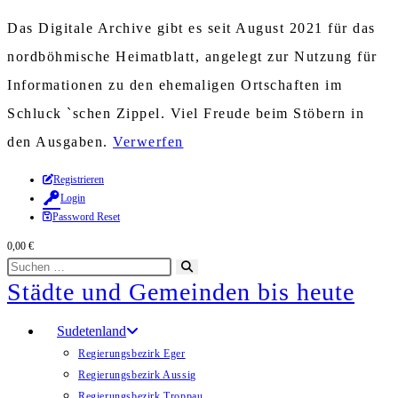
Das Digitale Archive gibt es seit August 2021 für das
nordböhmische Heimatblatt, angelegt zur Nutzung für
Informationen zu den ehemaligen Ortschaften im
Schluck `schen Zippel. Viel Freude beim Stöbern in
den Ausgaben.
Verwerfen
Zum
Registrieren
Login
Inhalt
Password Reset
springen
0,00
€
Diese
Suche
Städte und Gemeinden bis heute
Website
starten
durchsuchen
Sudetenland
Regierungsbezirk Eger
Regierungsbezirk Aussig
Regierungsbezirk Troppau