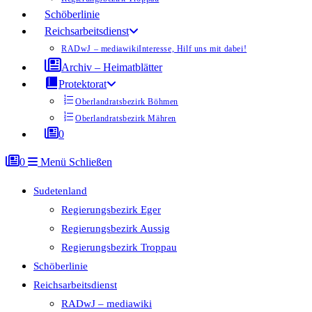
Schöberlinie
Reichsarbeitsdienst
RADwJ – mediawiki
Interesse, Hilf uns mit dabei!
Archiv – Heimatblätter
Protektorat
Oberlandratsbezirk Böhmen
Oberlandratsbezirk Mähren
0
0
Menü
Schließen
Sudetenland
Regierungsbezirk Eger
Regierungsbezirk Aussig
Regierungsbezirk Troppau
Schöberlinie
Reichsarbeitsdienst
RADwJ – mediawiki