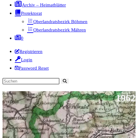
Archiv – Heimatblätter
Protektorat
Oberlandratsbezirk Böhmen
Oberlandratsbezirk Mähren
0
Registrieren
Login
Password Reset
Diese
Website
1962
durchsuchen