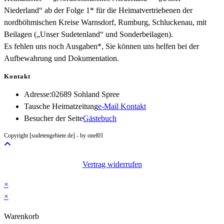
Niederland“ ab der Folge 1* für die Heimatvertriebenen der
nordböhmischen Kreise Warnsdorf, Rumburg, Schluckenau, mit
Beilagen („Unser Sudetenland“ und Sonderbeilagen).
Es fehlen uns noch Ausgaben*, Sie können uns helfen bei der
Aufbewahrung und Dokumentation.
Kontakt
Adresse:
02689 Sohland Spree
Opens
Tausche Heimatzeitung
e-Mail Kontakt
in
Besucher der Seite
Gästebuch
your
Copyright [sudetengebiete.de] - by onel01
application
Vertrag widerrufen
×
×
Warenkorb