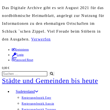
Das Digitale Archive gibt es seit August 2021 für das
nordböhmische Heimatblatt, angelegt zur Nutzung für
Informationen zu den ehemaligen Ortschaften im
Schluck `schen Zippel. Viel Freude beim Stöbern in
den Ausgaben.
Verwerfen
Zum
Registrieren
Login
Inhalt
Password Reset
springen
0,00
€
Diese
Suche
Städte und Gemeinden bis heute
Website
starten
durchsuchen
Sudetenland
Regierungsbezirk Eger
Regierungsbezirk Aussig
Regierungsbezirk Troppau