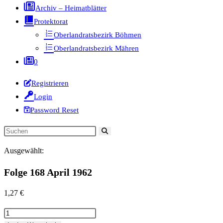
Archiv – Heimatblätter
Protektorat
Oberlandratsbezirk Böhmen
Oberlandratsbezirk Mähren
0
Registrieren
Login
Password Reset
Diese
Website
Ausgewählt:
durchsuchen
Folge 168 April 1962
1,27
€
Folge