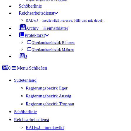
Schöberlinie
Reichsarbeitsdienst
RADwJ – mediawiki
Interesse, Hilf uns mit dabei!
Archiv – Heimatblätter
Protektorat
Oberlandratsbezirk Böhmen
Oberlandratsbezirk Mähren
0
0
Menü
Schließen
Sudetenland
Regierungsbezirk Eger
Regierungsbezirk Aussig
Regierungsbezirk Troppau
Schöberlinie
Reichsarbeitsdienst
RADwJ – mediawiki