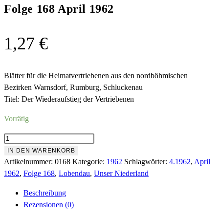
Folge 168 April 1962
1,27
€
Blätter für die Heimatvertriebenen aus den nordböhmischen
Bezirken Warnsdorf, Rumburg, Schluckenau
Titel: Der Wiederaufstieg der Vertriebenen
Vorrätig
Folge
168
IN DEN WARENKORB
April
Artikelnummer:
0168
Kategorie:
1962
Schlagwörter:
4.1962
,
April
1962
1962
,
Folge 168
,
Lobendau
,
Unser Niederland
Menge
Beschreibung
Rezensionen (0)