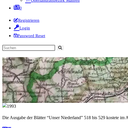
Oberlandratsbezirk Mähren
0
Registrieren
Login
Password Reset
Diese
Website
durchsuchen
Die Ausgabe der Blätter “Unser Niederland” 518 bis 529 kostete im