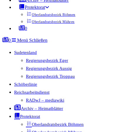
Archiv – Heimatblätter
Protektorat
Oberlandratsbezirk Böhmen
Oberlandratsbezirk Mähren
0
0
Menü
Schließen
Sudetenland
Regierungsbezirk Eger
Regierungsbezirk Aussig
Regierungsbezirk Troppau
Schöberlinie
Reichsarbeitsdienst
RADwJ – mediawiki
Archiv – Heimatblätter
Protektorat
Oberlandratsbezirk Böhmen