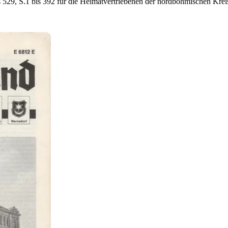
bis 529, S.1 bis 392 für die Heimatvertriebenen der nordböhmischen K