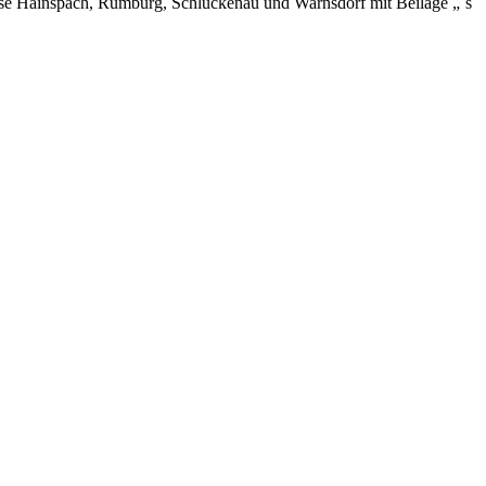
reise Hainspach, Rumburg, Schluckenau und Warnsdorf mit Beilage „`s