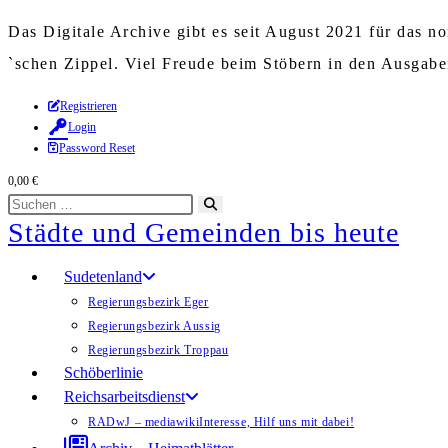
Das Digitale Archive gibt es seit August 2021 für das 
`schen Zippel. Viel Freude beim Stöbern in den Ausgab
Zum
Registrieren
Login
Inhalt
Password Reset
springen
0,00
€
Diese
Suche
Städte und Gemeinden bis heute
Website
starten
durchsuchen
Sudetenland
Regierungsbezirk Eger
Regierungsbezirk Aussig
Regierungsbezirk Troppau
Schöberlinie
Reichsarbeitsdienst
RADwJ – mediawiki
Interesse, Hilf uns mit dabei!