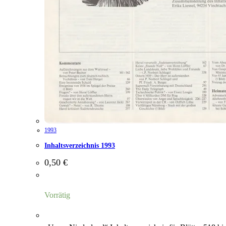
1993
Inhaltsverzeichnis 1993
0,50
€
Vorrätig