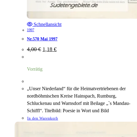
Schnellansicht
1997
Nr.570 Mai 1997
Ursprünglicher
Aktueller
4,00
€
1,18
€
Preis
Preis
war:
ist:
4,00 €
1,18 €.
Vorrätig
„Unser Niederland“ für die Heimatvertriebenen der
nordböhmischen Kreise Hainspach, Rumburg,
Schluckenau und Warnsdorf mit Beilage „`s Mandau-
Schiffl“. Titelbild: Poesie in Wort und Bild
In den Warenkorb