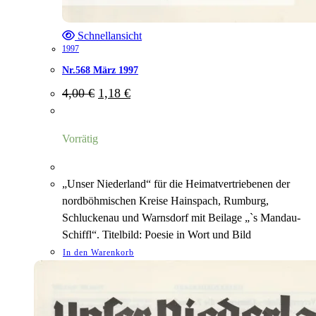
Schnellansicht
1997
Nr.568 März 1997
Ursprünglicher
Aktueller
4,00
€
1,18
€
Preis
Preis
war:
ist:
4,00 €
1,18 €.
Vorrätig
„Unser Niederland“ für die Heimatvertriebenen der
nordböhmischen Kreise Hainspach, Rumburg,
Schluckenau und Warnsdorf mit Beilage „`s Mandau-
Schiffl“. Titelbild: Poesie in Wort und Bild
In den Warenkorb