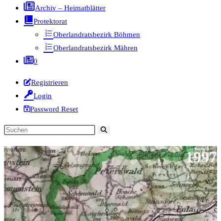
Archiv – Heimatblätter
Protektorat
Oberlandratsbezirk Böhmen
Oberlandratsbezirk Mähren
0
Registrieren
Login
Password Reset
Diese
Website
1997
durchsuchen