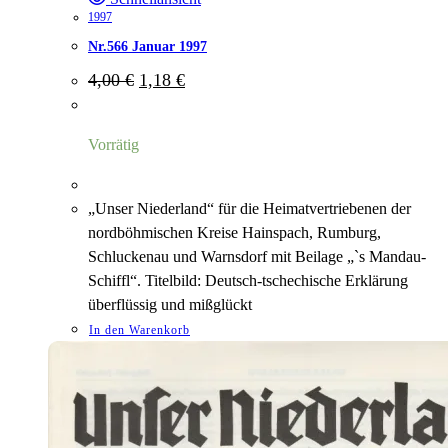
1997
Nr.566 Januar 1997
Ursprünglicher
Aktueller
4,00
€
1,18
€
Preis
Preis
war:
ist:
4,00 €
1,18 €.
Vorrätig
„Unser Niederland“ für die Heimatvertriebenen der
nordböhmischen Kreise Hainspach, Rumburg,
Schluckenau und Warnsdorf mit Beilage „`s Mandau-
Schiffl“. Titelbild: Deutsch-tschechische Erklärung
überflüssig und mißglückt
In den Warenkorb