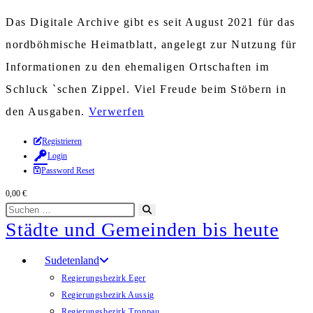
Das Digitale Archive gibt es seit August 2021 für das
nordböhmische Heimatblatt, angelegt zur Nutzung für
Informationen zu den ehemaligen Ortschaften im
Schluck `schen Zippel. Viel Freude beim Stöbern in
den Ausgaben.
Verwerfen
Zum
Registrieren
Login
Inhalt
Password Reset
springen
0,00
€
Diese
Suche
Städte und Gemeinden bis heute
Website
starten
durchsuchen
Sudetenland
Regierungsbezirk Eger
Regierungsbezirk Aussig
Regierungsbezirk Troppau