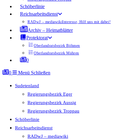
Schöberlinie
Reichsarbeitsdienst
RADwJ – mediawiki
Interesse, Hilf uns mit dabei!
Archiv – Heimatblätter
Protektorat
Oberlandratsbezirk Böhmen
Oberlandratsbezirk Mähren
0
0
Menü
Schließen
Sudetenland
Regierungsbezirk Eger
Regierungsbezirk Aussig
Regierungsbezirk Troppau
Schöberlinie
Reichsarbeitsdienst
RADwJ – mediawiki