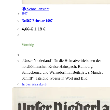
Schnellansicht
1997
Nr.567 Februar 1997
Ursprünglicher
Aktueller
4,00
€
1,18
€
Preis
Preis
war:
ist:
4,00 €
1,18 €.
Vorrätig
„Unser Niederland“ für die Heimatvertriebenen der
nordböhmischen Kreise Hainspach, Rumburg,
Schluckenau und Warnsdorf mit Beilage „`s Mandau-
Schiffl“. Titelbild: Poesie in Wort und Bild
In den Warenkorb