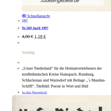
Schnellansicht
1997
Nr.569 April 1997
Ursprünglicher
Aktueller
4,00
€
1,18
€
Preis
Preis
war:
ist:
4,00 €
1,18 €.
Vorrätig
„Unser Niederland“ für die Heimatvertriebenen der
nordböhmischen Kreise Hainspach, Rumburg,
Schluckenau und Warnsdorf mit Beilage „`s Mandau-
Schiffl“. Titelbild: Poesie in Wort und Bild
In den Warenkorb