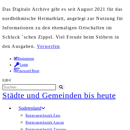
Das Digitale Archive gibt es seit August 2021 für das
nordböhmische Heimatblatt, angelegt zur Nutzung für
Informationen zu den ehemaligen Ortschaften im
Schluck `schen Zippel. Viel Freude beim Stöbern in
den Ausgaben.
Verwerfen
Zum
Registrieren
Login
Inhalt
Password Reset
springen
0,00
€
Diese
Suche
Städte und Gemeinden bis heute
Website
starten
durchsuchen
Sudetenland
Regierungsbezirk Eger
Regierungsbezirk Aussig
Regierungsbezirk Troppau