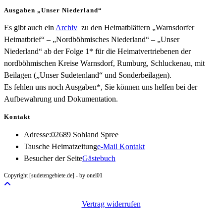
Ausgaben „Unser Niederland“
Es gibt auch ein
Archiv
zu den Heimatblättern „Warnsdorfer
Heimatbrief“ – „Nordböhmisches Niederland“ – „Unser
Niederland“ ab der Folge 1* für die Heimatvertriebenen der
nordböhmischen Kreise Warnsdorf, Rumburg, Schluckenau, mit
Beilagen („Unser Sudetenland“ und Sonderbeilagen).
Es fehlen uns noch Ausgaben*, Sie können uns helfen bei der
Aufbewahrung und Dokumentation.
Kontakt
Adresse:
02689 Sohland Spree
Opens
Tausche Heimatzeitung
e-Mail Kontakt
in
Besucher der Seite
Gästebuch
your
Copyright [sudetengebiete.de] - by onel01
application
Vertrag widerrufen