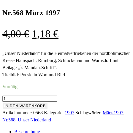
Nr.568 März 1997
Ursprünglicher
Aktueller
4,00
€
1,18
€
Preis
Preis
war:
ist:
„Unser Niederland“ für die Heimatvertriebenen der nordböhmischen
Kreise Hainspach, Rumburg, Schluckenau und Warnsdorf mit
4,00 €
1,18 €.
Beilage „`s Mandau-Schiffl“.
Titelbild: Poesie in Wort und Bild
Vorrätig
Nr.568
März
IN DEN WARENKORB
1997
Artikelnummer:
0568
Kategorie:
1997
Schlagwörter:
März 1997
,
Menge
Nr.568
,
Unser Niederland
Beschreibung