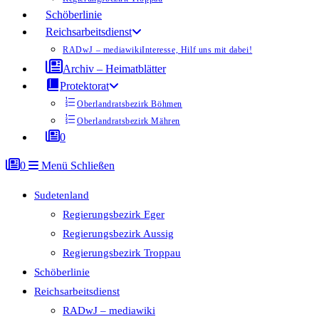
Schöberlinie
Reichsarbeitsdienst
RADwJ – mediawiki
Interesse, Hilf uns mit dabei!
Archiv – Heimatblätter
Protektorat
Oberlandratsbezirk Böhmen
Oberlandratsbezirk Mähren
0
0
Menü
Schließen
Sudetenland
Regierungsbezirk Eger
Regierungsbezirk Aussig
Regierungsbezirk Troppau
Schöberlinie
Reichsarbeitsdienst
RADwJ – mediawiki