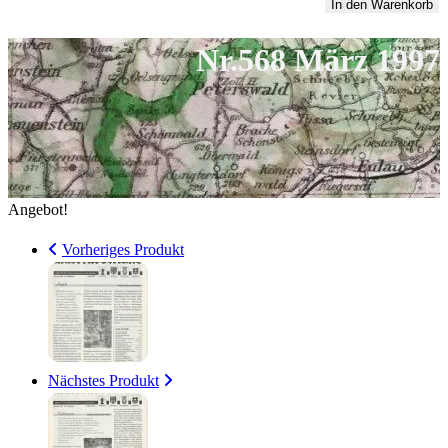
März
In den Warenkorb
4,00 €
1
1997
Nr.568 März 1997
Menge
Angebot!
Vorheriges Produkt
Nächstes Produkt