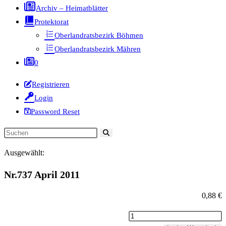
Archiv – Heimatblätter
Protektorat
Oberlandratsbezirk Böhmen
Oberlandratsbezirk Mähren
0
Registrieren
Login
Password Reset
Diese
Website
Ausgewählt:
durchsuchen
Nr.737 April 2011
0,88
€
Nr.737