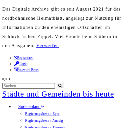
Das Digitale Archive gibt es seit August 2021 für das
nordböhmische Heimatblatt, angelegt zur Nutzung für
Informationen zu den ehemaligen Ortschaften im
Schluck `schen Zippel. Viel Freude beim Stöbern in
den Ausgaben.
Verwerfen
Zum
Registrieren
Login
Inhalt
Password Reset
springen
0,00
€
Diese
Suche
Städte und Gemeinden bis heute
Website
starten
durchsuchen
Sudetenland
Regierungsbezirk Eger
Regierungsbezirk Aussig
Regierungsbezirk Troppau