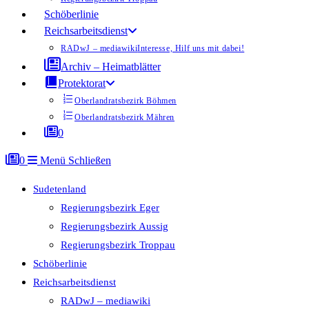
Schöberlinie
Reichsarbeitsdienst
RADwJ – mediawiki
Interesse, Hilf uns mit dabei!
Archiv – Heimatblätter
Protektorat
Oberlandratsbezirk Böhmen
Oberlandratsbezirk Mähren
0
0
Menü
Schließen
Sudetenland
Regierungsbezirk Eger
Regierungsbezirk Aussig
Regierungsbezirk Troppau
Schöberlinie
Reichsarbeitsdienst
RADwJ – mediawiki