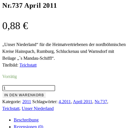
Nr.737 April 2011
0,88
€
„Unser Niederland“ für die Heimatvertriebenen der nordböhmischen
Kreise Hainspach, Rumburg, Schluckenau und Warnsdorf mit
Beilage „`s Mandau-Schiffl“.
Titelbild:
Teichstatt
Vorrätig
Nr.737
April
IN DEN WARENKORB
2011
Kategorie:
2011
Schlagwörter:
4.2011
,
April 2011
,
Nr.737
,
Menge
Teichstatt
,
Unser Niederland
Beschreibung
Rezensionen (0)