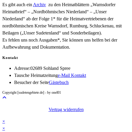
Es gibt auch ein
Archiv
zu den Heimatblättern „Warnsdorfer
Heimatbrief“ – „Nordböhmisches Niederland“ – „Unser
Niederland“ ab der Folge 1* für die Heimatvertriebenen der
nordböhmischen Kreise Warnsdorf, Rumburg, Schluckenau, mit
Beilagen („Unser Sudetenland“ und Sonderbeilagen).
Es fehlen uns noch Ausgaben*, Sie können uns helfen bei der
Aufbewahrung und Dokumentation.
Kontakt
Adresse:
02689 Sohland Spree
Opens
Tausche Heimatzeitung
e-Mail Kontakt
in
Besucher der Seite
Gästebuch
your
Copyright [sudetengebiete.de] - by onel01
application
Vertrag widerrufen
×
×