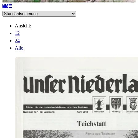
Ansicht:
12
24
Alle