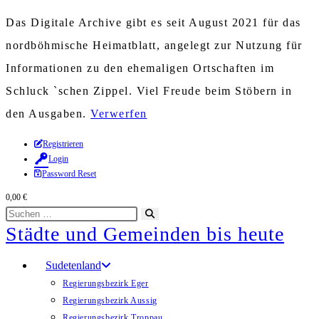
Das Digitale Archive gibt es seit August 2021 für das
nordböhmische Heimatblatt, angelegt zur Nutzung für
Informationen zu den ehemaligen Ortschaften im
Schluck `schen Zippel. Viel Freude beim Stöbern in
den Ausgaben.
Verwerfen
Zum
Registrieren
Login
Inhalt
Password Reset
springen
0,00
€
Diese
Suche
Städte und Gemeinden bis heute
Website
starten
durchsuchen
Sudetenland
Regierungsbezirk Eger
Regierungsbezirk Aussig
Regierungsbezirk Troppau