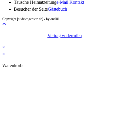
Opens
Tausche Heimatzeitung
e-Mail Kontakt
in
Besucher der Seite
Gästebuch
your
Copyright [sudetengebiete.de] - by onel01
application
Vertrag widerrufen
×
×
Warenkorb