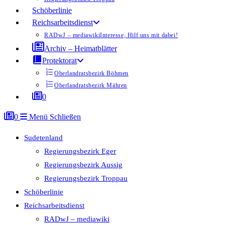
Schöberlinie
Reichsarbeitsdienst
RADwJ – mediawiki
Interesse, Hilf uns mit dabei!
Archiv – Heimatblätter
Protektorat
Oberlandratsbezirk Böhmen
Oberlandratsbezirk Mähren
0
0
Menü
Schließen
Sudetenland
Regierungsbezirk Eger
Regierungsbezirk Aussig
Regierungsbezirk Troppau
Schöberlinie
Reichsarbeitsdienst
RADwJ – mediawiki