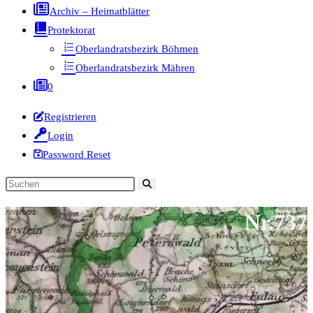
Archiv – Heimatblätter
Protektorat
Oberlandratsbezirk Böhmen
Oberlandratsbezirk Mähren
0
Registrieren
Login
Password Reset
Diese
Website
Nr.737
durchsuchen