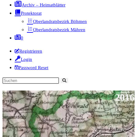
Archiv – Heimatblätter
Protektorat
Oberlandratsbezirk Böhmen
Oberlandratsbezirk Mähren
0
Registrieren
Login
Password Reset
Diese
Website
2016
durchsuchen