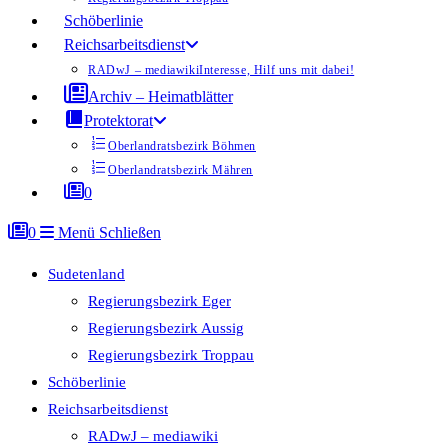
Schöberlinie
Reichsarbeitsdienst
RADwJ – mediawiki
Interesse, Hilf uns mit dabei!
Archiv – Heimatblätter
Protektorat
Oberlandratsbezirk Böhmen
Oberlandratsbezirk Mähren
0
0
Menü
Schließen
Sudetenland
Regierungsbezirk Eger
Regierungsbezirk Aussig
Regierungsbezirk Troppau
Schöberlinie
Reichsarbeitsdienst
RADwJ – mediawiki