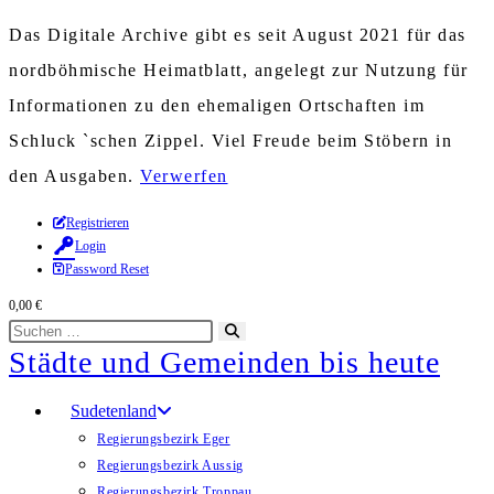
Das Digitale Archive gibt es seit August 2021 für das
nordböhmische Heimatblatt, angelegt zur Nutzung für
Informationen zu den ehemaligen Ortschaften im
Schluck `schen Zippel. Viel Freude beim Stöbern in
den Ausgaben.
Verwerfen
Zum
Registrieren
Login
Inhalt
Password Reset
springen
0,00
€
Diese
Suche
Städte und Gemeinden bis heute
Website
starten
durchsuchen
Sudetenland
Regierungsbezirk Eger
Regierungsbezirk Aussig
Regierungsbezirk Troppau