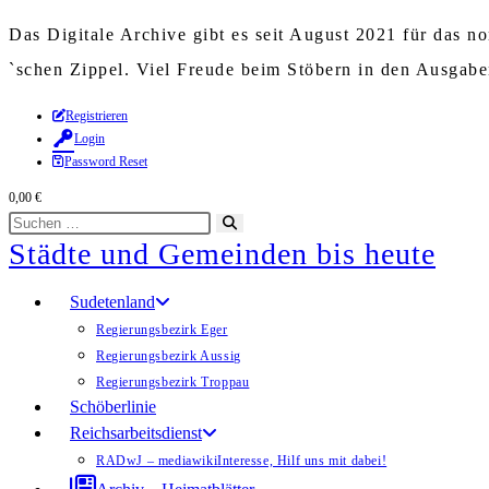
Das Digitale Archive gibt es seit August 2021 für das 
`schen Zippel. Viel Freude beim Stöbern in den Ausgab
Zum
Registrieren
Login
Inhalt
Password Reset
springen
0,00
€
Diese
Suche
Städte und Gemeinden bis heute
Website
starten
durchsuchen
Sudetenland
Regierungsbezirk Eger
Regierungsbezirk Aussig
Regierungsbezirk Troppau
Schöberlinie
Reichsarbeitsdienst
RADwJ – mediawiki
Interesse, Hilf uns mit dabei!