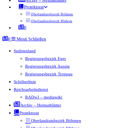
Archiv – Heimatblätter
Protektorat
Oberlandratsbezirk Böhmen
Oberlandratsbezirk Mähren
0
0
Menü
Schließen
Sudetenland
Regierungsbezirk Eger
Regierungsbezirk Aussig
Regierungsbezirk Troppau
Schöberlinie
Reichsarbeitsdienst
RADwJ – mediawiki
Archiv – Heimatblätter
Protektorat
Oberlandratsbezirk Böhmen