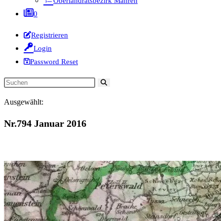
Oberlandratsbezirk Mähren
0
Registrieren
Login
Password Reset
Diese
Website
Ausgewählt:
durchsuchen
Nr.794 Januar 2016