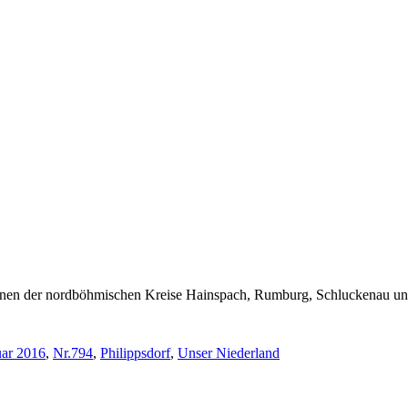
enen der nordböhmischen Kreise Hainspach, Rumburg, Schluckenau un
uar 2016
,
Nr.794
,
Philippsdorf
,
Unser Niederland