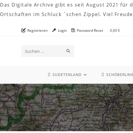
Das Digitale Archive gibt es seit August 2021 fü
Ortschaften im Schluck `schen Zippel. Viel Freu
Zum
Registrieren
Login
Password Reset
0,00
€
Inhalt
springen
SUCHE
Diese
STARTEN
Website
durchsuchen
SUDETENLAND
SCHÖBERLINI