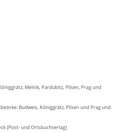
d“
Kontakt
en
er
Adresse:
02689 Sohland Spree
öniggrätz, Melnik, Pardubitz, Pilsen, Prag und
sches
rland“
Tausche Heimatzeitung
e-Mail
Opens
Kontakt
bezirke: Budweis, Königgrätz, Pilsen und Prag und
in
your
Besucher der Seite
Gästebuch
application
ckenau,
eck (Post- und Ortsbuchverlag)