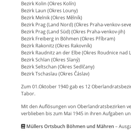
Bezirk Kolin (Okres Kolín)
Bezirk Laun (Okres Louny)
Bezirk Melnik (Okres Mělník)
Bezirk Prag (Land Nord) (Okres Praha-venkov-seve
Bezirk Prag (Land Süd) (Okres Praha-venkov-jih)
Bezirk Freiberg in Böhmen (Okres Příbram)
Bezirk Rakonitz (Okres Rakovník)
Bezirk Raudnitz an der Elbe (Okres Roudnice nad
Bezirk Schlan (Okres Slaný)
Sudetengebiete
Infor
Bezirk Seltschan (Okres Sedlčany)
Bezirk Tschaslau (Okres Čáslav)
ist eine Dokumentation für die
Allg
Nachfolgende Generation der
Geschä
Zum 01.Oktober 1940 gab es 12 Oberlandratsbezirke
Heimatvertriebenen, sie dient der
Date
Tabor.
Informationen zu den
Impre
Sudetendeutschen die in Böhmen
Mit den Auflösungen von Oberlandratsbezirken ver
Cookie-R
bis 1945 in der heutigen
verblieben bis zum Mai 1945 in ihren Aufgaben u
Tschechoslowakei gelebt haben.
Müllers Ortsbuch Böhmen und Mähren
– Ausga