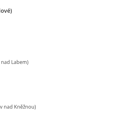
lové)
é nad Labem)
ov nad Kněžnou)