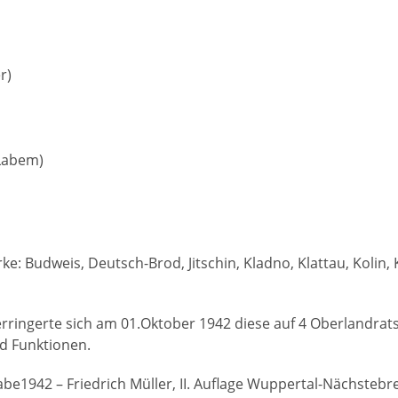
r)
 Labem)
mationen
Ausgaben „Unser Niederlan
emeine
Es gibt auch ein
Archiv
zu d
ftsbedingungen
Heimatblättern „Warnsdorf
: Budweis, Deutsch-Brod, Jitschin, Kladno, Klattau, Kolin, K
nschutzerklärung
Heimatbrief“ – „Nordböhmi
ssum
Niederland“ – „Unser Niede
ab der Folge 1* für die
ringerte sich am 01.Oktober 1942 diese auf 4 Oberlandrats
ichtlinie (EU)
Heimatvertriebenen der
nd Funktionen.
nordböhmischen Kreise
Warnsdorf, Rumburg, Schlu
be1942 – Friedrich Müller, II. Auflage Wuppertal-Nächstebr