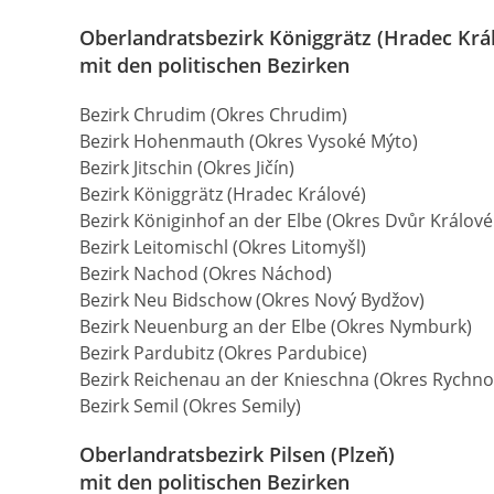
Oberlandratsbezirk Königgrätz (Hradec Krá
mit den politischen Bezirken
Bezirk Chrudim (Okres Chrudim)
Bezirk Hohenmauth (Okres Vysoké Mýto)
Bezirk Jitschin (Okres Jičín)
Bezirk Königgrätz (Hradec Králové)
Bezirk Königinhof an der Elbe (Okres Dvůr Králov
Bezirk Leitomischl (Okres Litomyšl)
Bezirk Nachod (Okres Náchod)
Bezirk Neu Bidschow (Okres Nový Bydžov)
Bezirk Neuenburg an der Elbe (Okres Nymburk)
Bezirk Pardubitz (Okres Pardubice)
Bezirk Reichenau an der Knieschna (Okres Rychn
Bezirk Semil (Okres Semily)
Oberlandratsbezirk Pilsen (Plzeň)
mit den politischen Bezirken