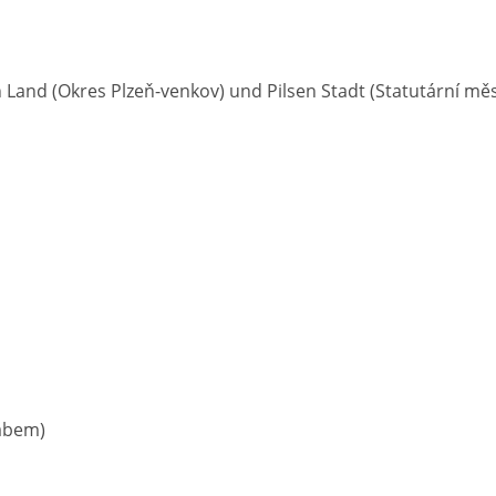
en Land (Okres Plzeň-venkov) und Pilsen Stadt (Statutární mě
Labem)