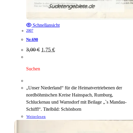
Schnellansicht
2007
Nr.690
Ursprünglicher
Aktueller
3,00
€
1,75
€
Preis
Preis
war:
ist:
3,00 €
1,75 €.
Suchen
„Unser Niederland“ für die Heimatvertriebenen der
nordböhmischen Kreise Hainspach, Rumburg,
Schluckenau und Warnsdorf mit Beilage „`s Mandau-
Schiffl“. Titelbild: Schönborn
Weiterlesen