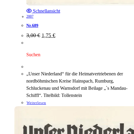
Schnellansicht
2007
Nr.689
Ursprünglicher
Aktueller
3,00
€
1,75
€
Preis
Preis
war:
ist:
3,00 €
1,75 €.
Suchen
„Unser Niederland“ für die Heimatvertriebenen der
nordböhmischen Kreise Hainspach, Rumburg,
Schluckenau und Warnsdorf mit Beilage „`s Mandau-
Schiffl“. Titelbild: Tollenstein
Weiterlesen