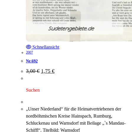
Schnellansicht
2007
Nr.692
Ursprünglicher
Aktueller
3,00
€
1,75
€
Preis
Preis
war:
ist:
3,00 €
1,75 €.
Suchen
„Unser Niederland“ für die Heimatvertriebenen der
nordböhmischen Kreise Hainspach, Rumburg,
Schluckenau und Warnsdorf mit Beilage „`s Mandau-
Schiffl“. Titelbild: Warnsdorf