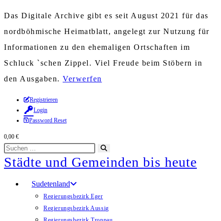
Das Digitale Archive gibt es seit August 2021 für das
nordböhmische Heimatblatt, angelegt zur Nutzung für
Informationen zu den ehemaligen Ortschaften im
Schluck `schen Zippel. Viel Freude beim Stöbern in
den Ausgaben.
Verwerfen
Zum
Registrieren
Login
Inhalt
Password Reset
springen
0,00
€
Diese
Suche
Städte und Gemeinden bis heute
Website
starten
durchsuchen
Sudetenland
Regierungsbezirk Eger
Regierungsbezirk Aussig
Regierungsbezirk Troppau