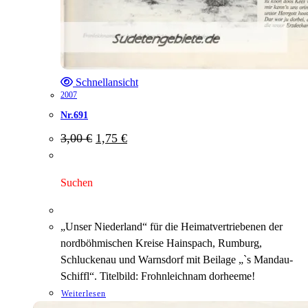
Schnellansicht
2007
Nr.691
Ursprünglicher
Aktueller
3,00
€
1,75
€
Preis
Preis
war:
ist:
3,00 €
1,75 €.
Suchen
„Unser Niederland“ für die Heimatvertriebenen der
nordböhmischen Kreise Hainspach, Rumburg,
Schluckenau und Warnsdorf mit Beilage „`s Mandau-
Schiffl“. Titelbild: Frohnleichnam dorheeme!
Weiterlesen