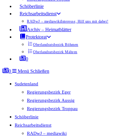
Schöberlinie
Reichsarbeitsdienst
RADwJ – mediawiki
Interesse, Hilf uns mit dabei!
Archiv – Heimatblätter
Protektorat
Oberlandratsbezirk Böhmen
Oberlandratsbezirk Mähren
0
0
Menü
Schließen
Sudetenland
Regierungsbezirk Eger
Regierungsbezirk Aussig
Regierungsbezirk Troppau
Schöberlinie
Reichsarbeitsdienst
RADwJ – mediawiki