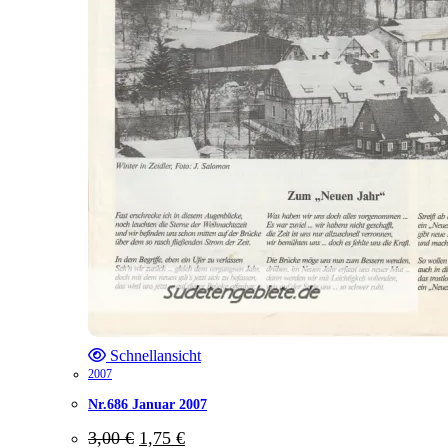
Schnellansicht
2007
Nr.686 Januar 2007
Ursprünglicher
Aktueller
3,00
€
1,75
€