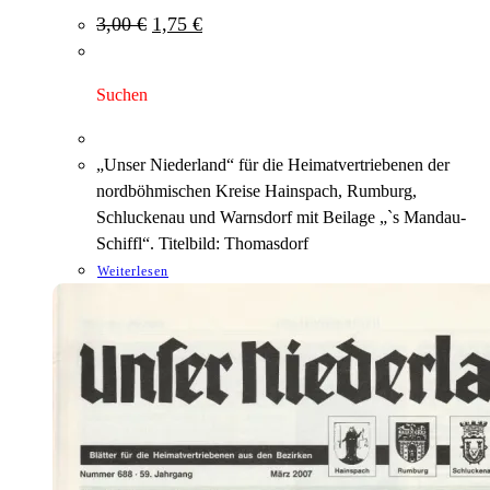
Ursprünglicher
Aktueller
3,00
€
1,75
€
Preis
Preis
war:
ist:
3,00 €
1,75 €.
Suchen
„Unser Niederland“ für die Heimatvertriebenen der
nordböhmischen Kreise Hainspach, Rumburg,
Schluckenau und Warnsdorf mit Beilage „`s Mandau-
Schiffl“. Titelbild: Thomasdorf
Weiterlesen