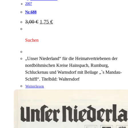
2007
Nr.688
Ursprünglicher
Aktueller
3,00
€
1,75
€
Preis
Preis
war:
ist:
3,00 €
1,75 €.
Suchen
„Unser Niederland“ für die Heimatvertriebenen der
nordböhmischen Kreise Hainspach, Rumburg,
Schluckenau und Warnsdorf mit Beilage „`s Mandau-
Schiffl“. Titelbild: Waltersdorf
Weiterlesen