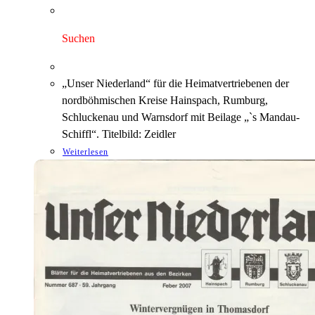
Preis
Preis
war:
ist:
3,00 €
1,75 €.
Suchen
„Unser Niederland“ für die Heimatvertriebenen der
nordböhmischen Kreise Hainspach, Rumburg,
Schluckenau und Warnsdorf mit Beilage „`s Mandau-
Schiffl“. Titelbild: Zeidler
Weiterlesen