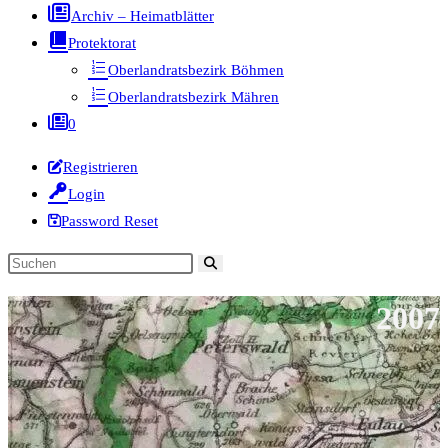
Archiv – Heimatblätter
Protektorat
Oberlandratsbezirk Böhmen
Oberlandratsbezirk Mähren
0
Registrieren
Login
Password Reset
Diese
Website
2007
durchsuchen