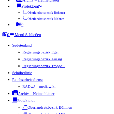
Archiv – Heimatblätter
Protektorat
Oberlandratsbezirk Böhmen
Oberlandratsbezirk Mähren
0
0
Menü
Schließen
Sudetenland
Regierungsbezirk Eger
Regierungsbezirk Aussig
Regierungsbezirk Troppau
Schöberlinie
Reichsarbeitsdienst
RADwJ – mediawiki
Archiv – Heimatblätter
Protektorat
Oberlandratsbezirk Böhmen