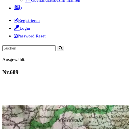
Oberlandratsbezirk Mähren
0
Registrieren
Login
Password Reset
Diese
Website
Ausgewählt:
durchsuchen
Nr.689