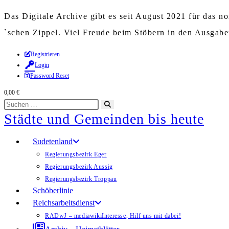
Das Digitale Archive gibt es seit August 2021 für das 
`schen Zippel. Viel Freude beim Stöbern in den Ausgab
Zum
Registrieren
Login
Inhalt
Password Reset
springen
0,00
€
Diese
Suche
Städte und Gemeinden bis heute
Website
starten
durchsuchen
Sudetenland
Regierungsbezirk Eger
Regierungsbezirk Aussig
Regierungsbezirk Troppau
Schöberlinie
Reichsarbeitsdienst
RADwJ – mediawiki
Interesse, Hilf uns mit dabei!