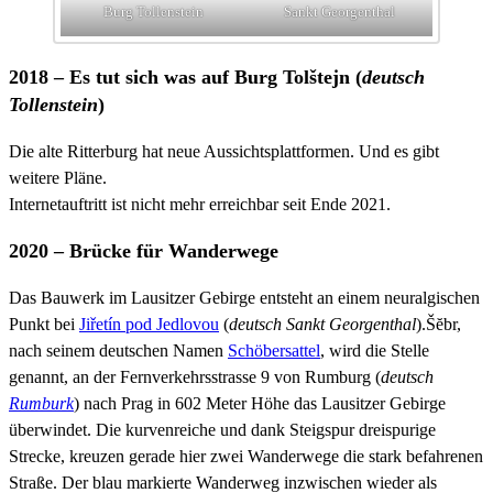
Burg Tollenstein
Sankt Georgenthal
2018 – Es tut sich was auf Burg Tolštejn (
deutsch
Tollenstein
)
Die alte Ritterburg hat neue Aussichtsplattformen. Und es gibt
weitere Pläne.
Internetauftritt ist nicht mehr erreichbar seit Ende 2021.
2020 – Brücke für Wanderwege
Das Bauwerk im Lausitzer Gebirge entsteht an einem neuralgischen
Punkt bei
Jiřetín pod Jedlovou
(
deutsch Sankt
Georgenthal
).Šĕbr,
nach seinem deutschen Namen
Schöbersattel
, wird die Stelle
genannt, an der Fernverkehrsstrasse 9 von Rumburg (
deutsch
Rumburk
) nach Prag in 602 Meter Höhe das Lausitzer Gebirge
überwindet. Die kurvenreiche und dank Steigspur dreispurige
Strecke, kreuzen gerade hier zwei Wanderwege die stark befahrenen
Straße. Der blau markierte Wanderweg inzwischen wieder als