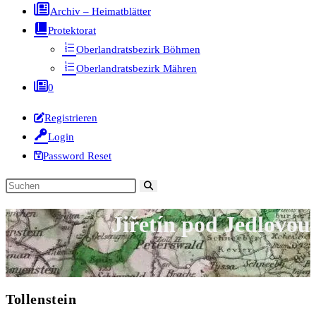
Archiv – Heimatblätter
Protektorat
Oberlandratsbezirk Böhmen
Oberlandratsbezirk Mähren
0
Registrieren
Login
Password Reset
Diese
Website
Jiřetín pod Jedlovou
durchsuchen
Tollenstein