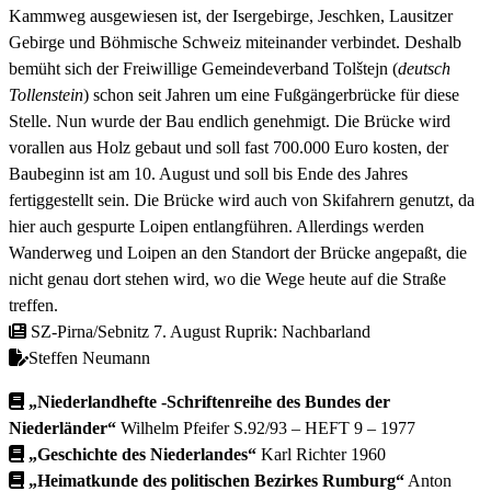
Kammweg ausgewiesen ist, der Isergebirge, Jeschken, Lausitzer
Gebirge und Böhmische Schweiz miteinander verbindet. Deshalb
bemüht sich der Freiwillige Gemeindeverband Tolštejn (
deutsch
Tollenstein
) schon seit Jahren um eine Fußgängerbrücke für diese
Stelle. Nun wurde der Bau endlich genehmigt. Die Brücke wird
vorallen aus Holz gebaut und soll fast 700.000 Euro kosten, der
Baubeginn ist am 10. August und soll bis Ende des Jahres
fertiggestellt sein. Die Brücke wird auch von Skifahrern genutzt, da
hier auch gespurte Loipen entlangführen. Allerdings werden
Wanderweg und Loipen an den Standort der Brücke angepaßt, die
nicht genau dort stehen wird, wo die Wege heute auf die Straße
treffen.
SZ-Pirna/Sebnitz 7. August Ruprik: Nachbarland
Steffen Neumann
„Niederlandhefte -Schriftenreihe des Bundes der
Niederländer“
Wilhelm Pfeifer S.92/93 – HEFT 9 – 1977
„Geschichte des Niederlandes“
Karl Richter
1960
„Heimatkunde des politischen Bezirkes Rumburg“
Anton