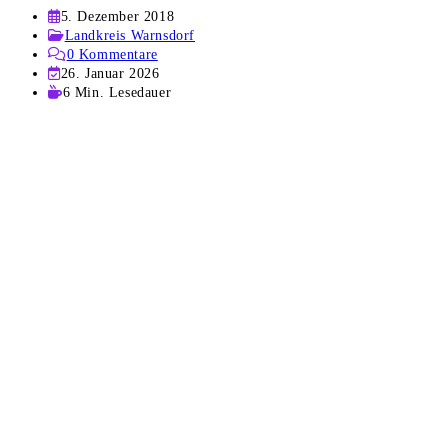
Beitrag
5. Dezember 2018
veröffentlicht:
Beitrags-
Landkreis Warnsdorf
Kategorie:
Beitrags-
0 Kommentare
Kommentare:
Beitrag
26. Januar 2026
zuletzt
Lesedauer:
6 Min. Lesedauer
geändert
am: