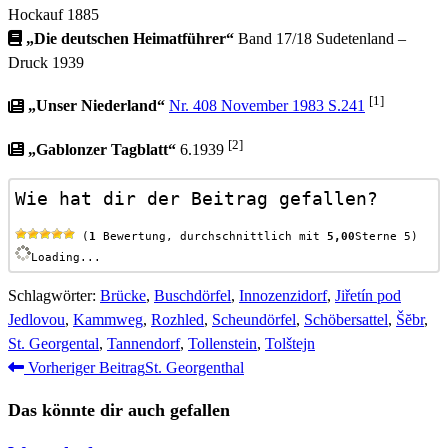
Hockauf 1885
„Die deutschen Heimatführer“
Band 17/18 Sudetenland –
Druck 1939
[1]
„Unser Niederland“
Nr. 408 November 1983 S.241
[2]
„Gablonzer Tagblatt“
6.1939
Wie hat dir der Beitrag gefallen?
 (
1
 Bewertung, durchschnittlich mit 
5,00
Sterne 5)
Loading...
Schlagwörter
:
Brücke
,
Buschdörfel
,
Innozenzidorf
,
Jiřetín pod
Jedlovou
,
Kammweg
,
Rozhled
,
Scheundörfel
,
Schöbersattel
,
Šĕbr
,
St. Georgental
,
Tannendorf
,
Tollenstein
,
Tolštejn
Weitere
Vorheriger Beitrag
St. Georgenthal
Artikel
Das könnte dir auch gefallen
ansehen