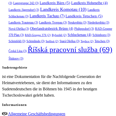
Landkreis Bärn
(5)
Landkreis Hohenelbe
(4)
(3)
Lagergruppe 242
(3)
Landkreis Komotau
(10)
Landkreis Jägerndorf
(3)
Landkreis
Landkreis Tachau
(7)
Landkreis Tetschen
(5)
Schluckenau
(3)
Landkreis Trautenau
(3)
Landkreis Troppau
(3)
Neukreibitz
(3)
Niederkreibitz
(3)
Oberlandratsbezirk Brünn
(4)
Nová Oleška
(3)
Philippsdorf
(3)
RAD-Gruppe
Schluckenau
(4)
370 Plan
(3)
Schönborn
(3)
RAD-Gruppe 376
(2)
Rybniště
(2)
Schönfeld
(3)
Schönlinde
(3)
Stará Oleška
(3)
Tetschen
(3)
Sněžná
(2)
Teplice
(2)
Říšská pracovní služba
(69)
Česká Lípa
(3)
Šluknov
(3)
Sudetengebiete
ist eine Dokumentation für die Nachfolgende Generation der
Heimatvertriebenen, sie dient der Informationen zu den
Sudetendeutschen die in Böhmen bis 1945 in der heutigen
Tschechoslowakei gelebt haben.
Informationen
Allgemeine Geschäftsbedingungen