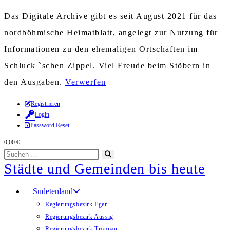
Das Digitale Archive gibt es seit August 2021 für das
nordböhmische Heimatblatt, angelegt zur Nutzung für
Informationen zu den ehemaligen Ortschaften im
Schluck `schen Zippel. Viel Freude beim Stöbern in
den Ausgaben.
Verwerfen
Zum
Registrieren
Login
Inhalt
Password Reset
springen
0,00
€
Diese
Suche
Städte und Gemeinden bis heute
Website
starten
durchsuchen
Sudetenland
Regierungsbezirk Eger
Regierungsbezirk Aussig
Regierungsbezirk Troppau