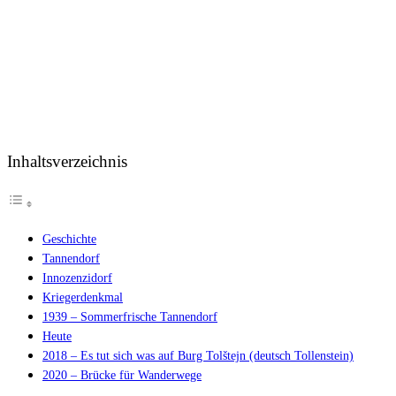
Inhaltsverzeichnis
Geschichte
Tannendorf
Innozenzidorf
Kriegerdenkmal
1939 – Sommerfrische Tannendorf
Heute
2018 – Es tut sich was auf Burg Tolštejn (deutsch Tollenstein)
2020 – Brücke für Wanderwege