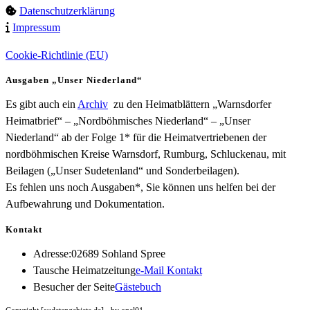
Datenschutzerklärung
Impressum
Cookie-Richtlinie (EU)
Ausgaben „Unser Niederland“
Es gibt auch ein
Archiv
zu den Heimatblättern „Warnsdorfer
Heimatbrief“ – „Nordböhmisches Niederland“ – „Unser
Niederland“ ab der Folge 1* für die Heimatvertriebenen der
nordböhmischen Kreise Warnsdorf, Rumburg, Schluckenau, mit
Beilagen („Unser Sudetenland“ und Sonderbeilagen).
Es fehlen uns noch Ausgaben*, Sie können uns helfen bei der
Aufbewahrung und Dokumentation.
Kontakt
Adresse:
02689 Sohland Spree
Opens
Tausche Heimatzeitung
e-Mail Kontakt
in
Besucher der Seite
Gästebuch
your