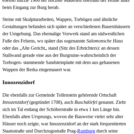
ebenso stürzte 1906 der höchste Mauerteil oberhalb der Höhle links
beim Eingang zur Burg herab.
Steine mit Skulpturarbeiten, Wappen, Torbögen und ähnliche
Gestaltungen befanden sich später an verschiedenen Bauernhäusern
der Umgebung. Das ehemalige Vorwerk stand am südwestlichen
Fuße des Felsens, wo später das sogenannte
Salomonsche Haus
oder das „Alte Gericht„ stand (Sitz des Erbrichters): an dessen
Stallwand gerade eine aus der Burgruine-wahrscheinlich der
Torbogen- stammende Sandsteinplatte mit dem aus gehauenen
Wappen der Berka eingemauert war.
Innozenzidorf
Die ebenfalls zur Gemeinde Tollenstein gehörende Ortschaft
Innozenzidorf
(gegründet 1708), auch
Buschdörfel
genannt. Zieht
sich im Tal entlang der Schöberstraße in etwa 1 km Länge hin.
Ebenfalls alten Ursprungs, wovon die Bauweise vieler sehr alter
Häuser noch zeigte, war Innozenzidorf an der stark frequentierten
Staatsstraße und Durchzugsstraße Prag-
Rumburg
durch seine