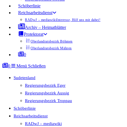
Schöberlinie
Reichsarbeitsdienst
RADwJ – mediawiki
Interesse, Hilf uns mit dabei!
Archiv – Heimatblätter
Protektorat
Oberlandratsbezirk Böhmen
Oberlandratsbezirk Mähren
0
0
Menü
Schließen
Sudetenland
Regierungsbezirk Eger
Regierungsbezirk Aussig
Regierungsbezirk Troppau
Schöberlinie
Reichsarbeitsdienst
RADwJ – mediawiki