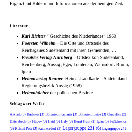
Ergänzt mit Bildern und Informationen aus der heutigen Zeit.
Literatur
Karl Richter
“ Geschichte des Niederlandes“ 1960
Foerster, Wilhelm
– Die Orte und Ortsteile des
Reichsgaues Sudetenland mit ihren Gemeinden, …
Preußler Verlag Nürnberg
– Ortslexikon Sudetenland,
Reichenberg, Aussig ,Eger, Trautenau, Warnsdorf, Brünn,
Iglau
Heimatverlag Renner
Heimat-Landkarte – Sudetenland
Regierungsbezirk Aussig (1958)
Heimatbücher
der politischen Bezirke
Schlagwort Wolke
Altstadt
(3)
Budweis
(3)
Böhmisch Kamnitz
(3)
Böhmisch Leipa
(3)
Chudeřice
(2)
Dittersbach
(3)
Filipov
(3)
Haid
(3)
Hely
(3)
Iglau
(3)
Jetřichovice
Horní Prysk
(2)
Lagergruppe 231
(6)
(3)
Krásné Pole
(3)
Kunnersdorf
(3)
Lagergruppe 241