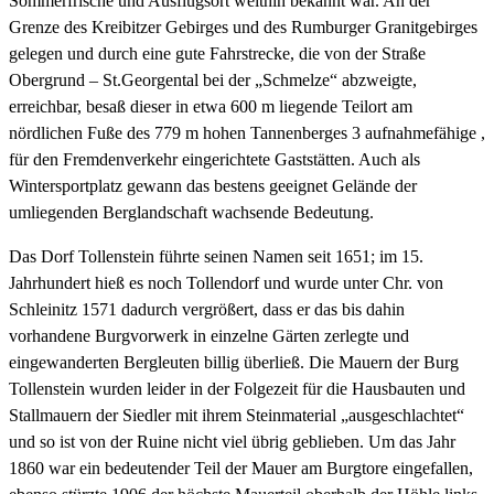
Sommerfrische und Ausflugsort weithin bekannt war. An der
Grenze des Kreibitzer Gebirges und des Rumburger Granitgebirges
gelegen und durch eine gute Fahrstrecke, die von der Straße
Obergrund – St.Georgental bei der „Schmelze“ abzweigte,
erreichbar, besaß dieser in etwa 600 m liegende Teilort am
nördlichen Fuße des 779 m hohen Tannenberges 3 aufnahmefähige ,
für den Fremdenverkehr eingerichtete Gaststätten. Auch als
Wintersportplatz gewann das bestens geeignet Gelände der
umliegenden Berglandschaft wachsende Bedeutung.
Das Dorf Tollenstein führte seinen Namen seit 1651; im 15.
Jahrhundert hieß es noch Tollendorf und wurde unter Chr. von
Schleinitz 1571 dadurch vergrößert, dass er das bis dahin
vorhandene Burgvorwerk in einzelne Gärten zerlegte und
eingewanderten Bergleuten billig überließ. Die Mauern der Burg
Tollenstein wurden leider in der Folgezeit für die Hausbauten und
Stallmauern der Siedler mit ihrem Steinmaterial „ausgeschlachtet“
und so ist von der Ruine nicht viel übrig geblieben. Um das Jahr
1860 war ein bedeutender Teil der Mauer am Burgtore eingefallen,