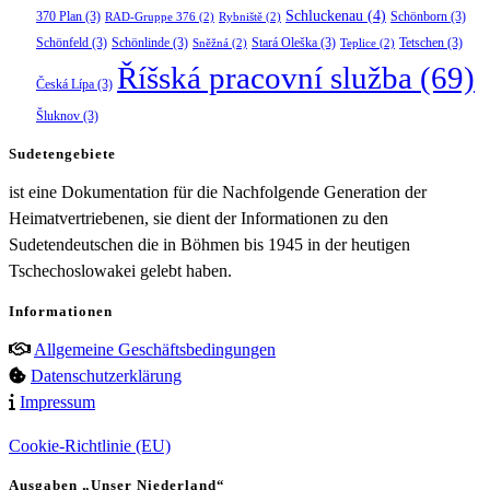
Schluckenau
(4)
370 Plan
(3)
Schönborn
(3)
RAD-Gruppe 376
(2)
Rybniště
(2)
Schönfeld
(3)
Schönlinde
(3)
Stará Oleška
(3)
Tetschen
(3)
Sněžná
(2)
Teplice
(2)
Říšská pracovní služba
(69)
Česká Lípa
(3)
Šluknov
(3)
Sudetengebiete
ist eine Dokumentation für die Nachfolgende Generation der
Heimatvertriebenen, sie dient der Informationen zu den
Sudetendeutschen die in Böhmen bis 1945 in der heutigen
Tschechoslowakei gelebt haben.
Informationen
Allgemeine Geschäftsbedingungen
Datenschutzerklärung
Impressum
Cookie-Richtlinie (EU)
Ausgaben „Unser Niederland“