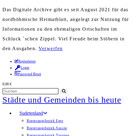
Das Digitale Archive gibt es seit August 2021 für das
nordböhmische Heimatblatt, angelegt zur Nutzung für
Informationen zu den ehemaligen Ortschaften im
Schluck `schen Zippel. Viel Freude beim Stöbern in
den Ausgaben.
Verwerfen
Zum
Registrieren
Login
Inhalt
Password Reset
springen
0,00
€
Diese
Suche
Städte und Gemeinden bis heute
Website
starten
durchsuchen
Sudetenland
Regierungsbezirk Eger
Regierungsbezirk Aussig
Regierungsbezirk Troppau