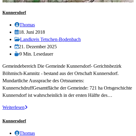
Kunnersdorf
Beitrags-
Thomas
Autor:
Beitrag
18. Juni 2018
veröffentlicht:
Beitrags-
Landkreis Tetschen-Bodenbach
Kategorie:
Beitrag
21. Dezember 2025
zuletzt
Lesedauer:
9 Min. Lesedauer
geändert
Gemeindebereich Die Gemeinde Kunnersdorf- Gerichtsbezirk
am:
Böhmisch-Kamnitz - bestand aus der Ortschaft Kunnersdorf.
Mundartliche Aussprache des Ortsnamens:
KunnerschdruffGesamtfläche der Gemeinde: 721 ha Ortsgeschichte
Kunnersdorf ist wahrscheinlich in der ersten Hälfte des…
Kunnersdorf
Weiterlesen
Kunnersdorf
Beitrags-
Thomas