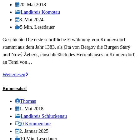
Autor:
Beitrag
20. Mai 2018
veröffentlicht:
Beitrags-
Landkreis Komotau
Kategorie:
Beitrag
8. Mai 2024
zuletzt
Lesedauer:
5 Min. Lesedauer
geändert
Geschichte Die erste schriftliche Erwähnung von Kunnersdorf
am:
stammt aus dem Jahr 1383, als Ota von Bergov die Burgen Starý
und Nový Žeberk, einschließlich des Herrenhauses in Kunnersdorf,
an Temi von…
Kunnersdorf
Weiterlesen
Kunnersdorf
Beitrags-
Thomas
Autor:
Beitrag
1. Mai 2018
veröffentlicht:
Beitrags-
Landkreis Schluckenau
Kategorie:
Beitrags-
0 Kommentare
Kommentare:
Beitrag
2. Januar 2025
zuletzt
Lesedauer:
10 Min. Lesedauer