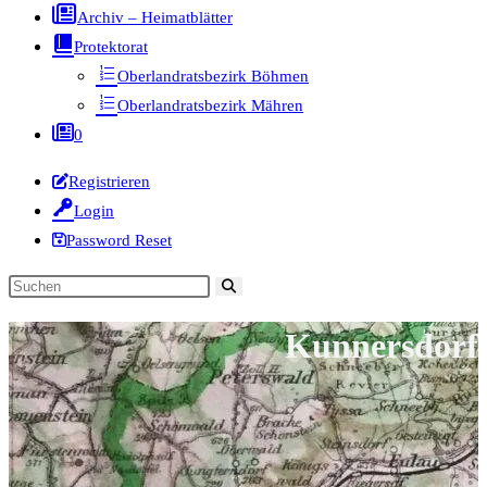
Archiv – Heimatblätter
Protektorat
Oberlandratsbezirk Böhmen
Oberlandratsbezirk Mähren
0
Registrieren
Login
Password Reset
Diese
Website
Kunnersdorf
durchsuchen