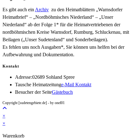
Es gibt auch ein
Archiv
zu den Heimatblättern „Warnsdorfer
Heimatbrief“ – „Nordböhmisches Niederland“ – „Unser
Niederland“ ab der Folge 1* für die Heimatvertriebenen der
nordböhmischen Kreise Warnsdorf, Rumburg, Schluckenau, mit
Beilagen („Unser Sudetenland“ und Sonderbeilagen).
Es fehlen uns noch Ausgaben*, Sie können uns helfen bei der
Aufbewahrung und Dokumentation.
Kontakt
Adresse:
02689 Sohland Spree
Opens
Tausche Heimatzeitung
e-Mail Kontakt
in
Besucher der Seite
Gästebuch
your
Copyright [sudetengebiete.de] - by onel01
application
×
×
Warenkorb