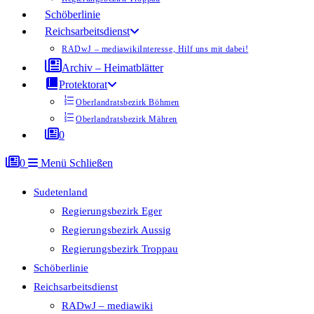
Schöberlinie
Reichsarbeitsdienst
RADwJ – mediawiki
Interesse, Hilf uns mit dabei!
Archiv – Heimatblätter
Protektorat
Oberlandratsbezirk Böhmen
Oberlandratsbezirk Mähren
0
0
Menü
Schließen
Sudetenland
Regierungsbezirk Eger
Regierungsbezirk Aussig
Regierungsbezirk Troppau
Schöberlinie
Reichsarbeitsdienst
RADwJ – mediawiki