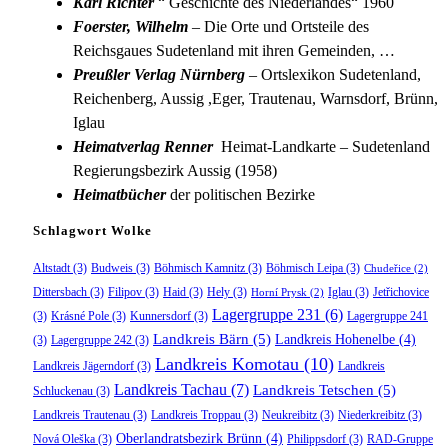
Karl Richter
“ Geschichte des Niederlandes“ 1960
Foerster, Wilhelm
– Die Orte und Ortsteile des
Reichsgaues Sudetenland mit ihren Gemeinden, …
Preußler Verlag Nürnberg
– Ortslexikon Sudetenland,
Reichenberg, Aussig ,Eger, Trautenau, Warnsdorf, Brünn,
Iglau
Heimatverlag Renner
Heimat-Landkarte – Sudetenland
Regierungsbezirk Aussig (1958)
Heimatbücher
der politischen Bezirke
Schlagwort Wolke
Altstadt
(3)
Budweis
(3)
Böhmisch Kamnitz
(3)
Böhmisch Leipa
(3)
Chudeřice
(2)
Dittersbach
(3)
Filipov
(3)
Haid
(3)
Hely
(3)
Iglau
(3)
Jetřichovice
Horní Prysk
(2)
Lagergruppe 231
(6)
(3)
Krásné Pole
(3)
Kunnersdorf
(3)
Lagergruppe 241
Landkreis Bärn
(5)
Landkreis Hohenelbe
(4)
(3)
Lagergruppe 242
(3)
Landkreis Komotau
(10)
Landkreis Jägerndorf
(3)
Landkreis
Landkreis Tachau
(7)
Landkreis Tetschen
(5)
Schluckenau
(3)
Landkreis Trautenau
(3)
Landkreis Troppau
(3)
Neukreibitz
(3)
Niederkreibitz
(3)
Oberlandratsbezirk Brünn
(4)
Nová Oleška
(3)
Philippsdorf
(3)
RAD-Gruppe