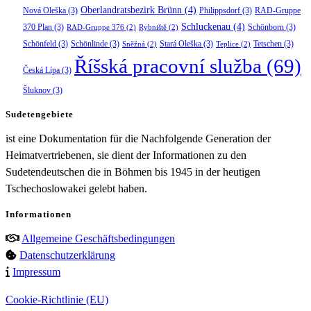
Oberlandratsbezirk Brünn
(4)
Nová Oleška
(3)
Philippsdorf
(3)
RAD-Gruppe
Schluckenau
(4)
370 Plan
(3)
Schönborn
(3)
RAD-Gruppe 376
(2)
Rybniště
(2)
Schönfeld
(3)
Schönlinde
(3)
Stará Oleška
(3)
Tetschen
(3)
Sněžná
(2)
Teplice
(2)
Říšská pracovní služba
(69)
Česká Lípa
(3)
Šluknov
(3)
Sudetengebiete
ist eine Dokumentation für die Nachfolgende Generation der
Heimatvertriebenen, sie dient der Informationen zu den
Sudetendeutschen die in Böhmen bis 1945 in der heutigen
Tschechoslowakei gelebt haben.
Informationen
Allgemeine Geschäftsbedingungen
Datenschutzerklärung
Impressum
Cookie-Richtlinie (EU)