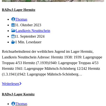
RADwJ-Lager Hermitz
Beitrags-
Thomas
Autor:
Beitrag
31. Oktober 2023
veröffentlicht:
Beitrags-
Landkreis Neutitschein
Kategorie:
Beitrag
11. September 2024
zuletzt
Lesedauer:
1 Min. Lesedauer
geändert
Reichsarbeitsdienst der weiblichen Jugend im Lager Hermitz,
am:
Landkreis Neutitschein Adresse: Hermitz 1938: 1939: Lagergruppe
Troppau 4/53 Hermitz (7.1939)1940: Lagergruppe Troppau 4/53
Hermitz 1941: Lagergruppe Mährisch-Schönberg 12/242 Hermitz
(1.3.1941)1942: Lagergruppe Mährisch-Schönberg…
RADwJ-
Weiterlesen
Lager
RADwJ-Lager Kornitz
Hermitz
Beitrags-
Thomas