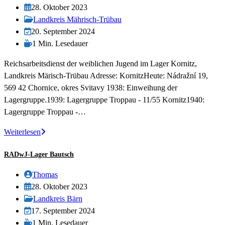
Autor:
Beitrag
28. Oktober 2023
veröffentlicht:
Beitrags-
Landkreis Mährisch-Trübau
Kategorie:
Beitrag
20. September 2024
zuletzt
Lesedauer:
1 Min. Lesedauer
geändert
Reichsarbeitsdienst der weiblichen Jugend im Lager Kornitz,
am:
Landkreis Märisch-Trübau Adresse: KornitzHeute: Nádražní 19,
569 42 Chornice, okres Svitavy 1938: Einweihung der
Lagergruppe.1939: Lagergruppe Troppau - 11/55 Kornitz1940:
Lagergruppe Troppau -…
RADwJ-
Weiterlesen
Lager
RADwJ-Lager Bautsch
Kornitz
Beitrags-
Thomas
Autor:
Beitrag
28. Oktober 2023
veröffentlicht:
Beitrags-
Landkreis Bärn
Kategorie:
Beitrag
17. September 2024
zuletzt
Lesedauer:
1 Min. Lesedauer