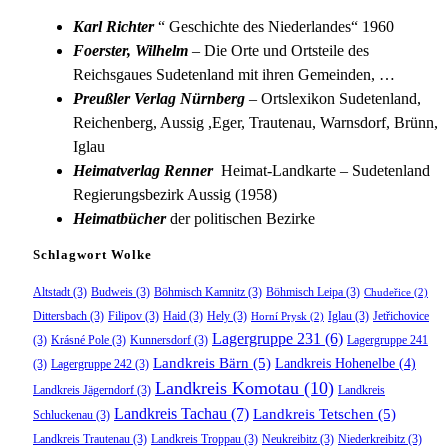
Karl Richter
“ Geschichte des Niederlandes“ 1960
Foerster, Wilhelm
– Die Orte und Ortsteile des
Reichsgaues Sudetenland mit ihren Gemeinden, …
Preußler Verlag Nürnberg
– Ortslexikon Sudetenland,
Reichenberg, Aussig ,Eger, Trautenau, Warnsdorf, Brünn,
Iglau
Heimatverlag Renner
Heimat-Landkarte – Sudetenland
Regierungsbezirk Aussig (1958)
Heimatbücher
der politischen Bezirke
Schlagwort Wolke
Altstadt
(3)
Budweis
(3)
Böhmisch Kamnitz
(3)
Böhmisch Leipa
(3)
Chudeřice
(2)
Dittersbach
(3)
Filipov
(3)
Haid
(3)
Hely
(3)
Iglau
(3)
Jetřichovice
Horní Prysk
(2)
Lagergruppe 231
(6)
(3)
Krásné Pole
(3)
Kunnersdorf
(3)
Lagergruppe 241
Landkreis Bärn
(5)
Landkreis Hohenelbe
(4)
(3)
Lagergruppe 242
(3)
Landkreis Komotau
(10)
Landkreis Jägerndorf
(3)
Landkreis
Landkreis Tachau
(7)
Landkreis Tetschen
(5)
Schluckenau
(3)
Landkreis Trautenau
(3)
Landkreis Troppau
(3)
Neukreibitz
(3)
Niederkreibitz
(3)