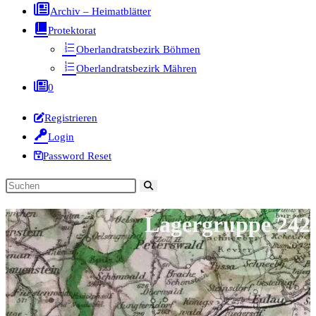
Archiv – Heimatblätter
Protektorat
Oberlandratsbezirk Böhmen
Oberlandratsbezirk Mähren
0
Registrieren
Login
Password Reset
Diese
Website
Lagergruppe 242
durchsuchen