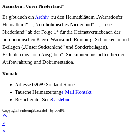
Ausgaben „Unser Niederland“
Es gibt auch ein
Archiv
zu den Heimatblättern „Warnsdorfer
Heimatbrief“ – „Nordböhmisches Niederland“ – „Unser
Niederland“ ab der Folge 1* für die Heimatvertriebenen der
nordböhmischen Kreise Warnsdorf, Rumburg, Schluckenau, mit
Beilagen („Unser Sudetenland“ und Sonderbeilagen).
Es fehlen uns noch Ausgaben*, Sie können uns helfen bei der
Aufbewahrung und Dokumentation.
Kontakt
Adresse:
02689 Sohland Spree
Opens
Tausche Heimatzeitung
e-Mail Kontakt
in
Besucher der Seite
Gästebuch
your
Copyright [sudetengebiete.de] - by onel01
application
×
×