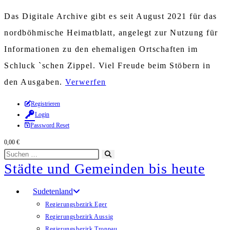
Das Digitale Archive gibt es seit August 2021 für das
nordböhmische Heimatblatt, angelegt zur Nutzung für
Informationen zu den ehemaligen Ortschaften im
Schluck `schen Zippel. Viel Freude beim Stöbern in
den Ausgaben.
Verwerfen
Zum
Registrieren
Login
Inhalt
Password Reset
springen
0,00
€
Diese
Suche
Städte und Gemeinden bis heute
Website
starten
durchsuchen
Sudetenland
Regierungsbezirk Eger
Regierungsbezirk Aussig
Regierungsbezirk Troppau