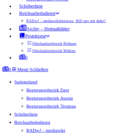
Schöberlinie
Reichsarbeitsdienst
RADwJ – mediawiki
Interesse, Hilf uns mit dabei!
Archiv – Heimatblätter
Protektorat
Oberlandratsbezirk Böhmen
Oberlandratsbezirk Mähren
0
0
Menü
Schließen
Sudetenland
Regierungsbezirk Eger
Regierungsbezirk Aussig
Regierungsbezirk Troppau
Schöberlinie
Reichsarbeitsdienst
RADwJ – mediawiki