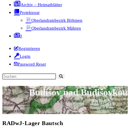
Archiv – Heimatblätter
Protektorat
Oberlandratsbezirk Böhmen
Oberlandratsbezirk Mähren
0
Registrieren
Login
Password Reset
Diese
Website
Budišov nad Budišovkou
durchsuchen
RADwJ-Lager Bautsch