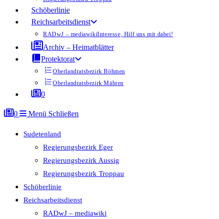
Schöberlinie
Reichsarbeitsdienst
RADwJ – mediawiki
Interesse, Hilf uns mit dabei!
Archiv – Heimatblätter
Protektorat
Oberlandratsbezirk Böhmen
Oberlandratsbezirk Mähren
0
0
Menü
Schließen
Sudetenland
Regierungsbezirk Eger
Regierungsbezirk Aussig
Regierungsbezirk Troppau
Schöberlinie
Reichsarbeitsdienst
RADwJ – mediawiki