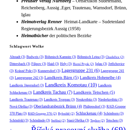
Preußler Verlag Nürnberg
– Ortslexikon Sudetenland,
Reichenberg, Aussig ,Eger, Trautenau, Warnsdorf, Brünn,
Iglau
Heimatverlag Renner
Heimat-Landkarte – Sudetenland
Regierungsbezirk Aussig (1958)
Heimatbücher
der politischen Bezirke
Schlagwort Wolke
Altstadt
(3)
Budweis
(3)
Böhmisch Kamnitz
(3)
Böhmisch Leipa
(3)
Chudeřice
(2)
Dittersbach
(3)
Filipov
(3)
Haid
(3)
Hely
(3)
Iglau
(3)
Jetřichovice
Horní Prysk
(2)
Lagergruppe 231
(6)
(3)
Krásné Pole
(3)
Kunnersdorf
(3)
Lagergruppe 241
Landkreis Bärn
(5)
Landkreis Hohenelbe
(4)
(3)
Lagergruppe 242
(3)
Landkreis Komotau
(10)
Landkreis Jägerndorf
(3)
Landkreis
Landkreis Tachau
(7)
Landkreis Tetschen
(5)
Schluckenau
(3)
Landkreis Trautenau
(3)
Landkreis Troppau
(3)
Neukreibitz
(3)
Niederkreibitz
(3)
Oberlandratsbezirk Brünn
(4)
Nová Oleška
(3)
Philippsdorf
(3)
RAD-Gruppe
Schluckenau
(4)
370 Plan
(3)
Schönborn
(3)
RAD-Gruppe 376
(2)
Rybniště
(2)
Schönfeld
(3)
Schönlinde
(3)
Stará Oleška
(3)
Tetschen
(3)
Sněžná
(2)
Teplice
(2)
Říšská pracovní služba
(69)