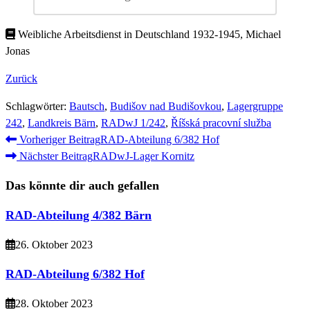
Weibliche Arbeitsdienst in Deutschland 1932-1945, Michael
Jonas
Zurück
Schlagwörter
:
Bautsch
,
Budišov nad Budišovkou
,
Lagergruppe
242
,
Landkreis Bärn
,
RADwJ 1/242
,
Říšská pracovní služba
Weitere
Vorheriger Beitrag
RAD-Abteilung 6/382 Hof
Nächster Beitrag
RADwJ-Lager Kornitz
Artikel
ansehen
Das könnte dir auch gefallen
RAD-Abteilung 4/382 Bärn
26. Oktober 2023
RAD-Abteilung 6/382 Hof
28. Oktober 2023