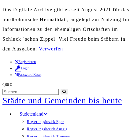
Das Digitale Archive gibt es seit August 2021 für das
nordböhmische Heimatblatt, angelegt zur Nutzung für
Informationen zu den ehemaligen Ortschaften im
Schluck `schen Zippel. Viel Freude beim Stöbern in
den Ausgaben.
Verwerfen
Zum
Registrieren
Login
Inhalt
Password Reset
springen
0,00
€
Diese
Suche
Städte und Gemeinden bis heute
Website
starten
durchsuchen
Sudetenland
Regierungsbezirk Eger
Regierungsbezirk Aussig
Regierungsbezirk Troppau