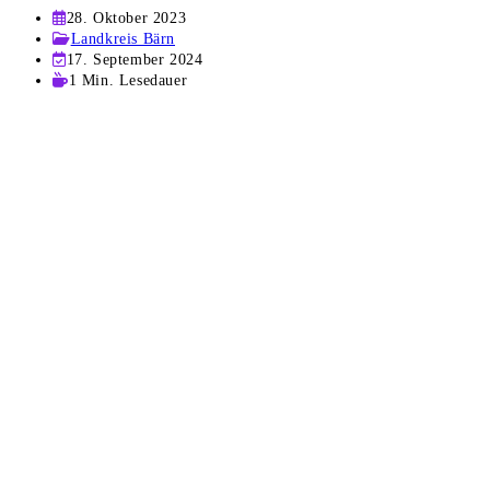
Beitrag
28. Oktober 2023
veröffentlicht:
Beitrags-
Landkreis Bärn
Kategorie:
Beitrag
17. September 2024
zuletzt
Lesedauer:
1 Min. Lesedauer
geändert
am: