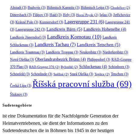
Altstadt
(3)
Budweis
(3)
Böhmisch Kamnitz
(3)
Böhmisch Leipa
(3)
Chudeřice
(2)
Dittersbach
(3)
Filipov
(3)
Haid
(3)
Hely
(3)
Iglau
(3)
Jetřichovice
Horní Prysk
(2)
Lagergruppe 231
(6)
(3)
Krásné Pole
(3)
Kunnersdorf
(3)
Lagergruppe 241
Landkreis Bärn
(5)
Landkreis Hohenelbe
(4)
(3)
Lagergruppe 242
(3)
Landkreis Komotau
(10)
Landkreis Jägerndorf
(3)
Landkreis
Landkreis Tachau
(7)
Landkreis Tetschen
(5)
Schluckenau
(3)
Landkreis Trautenau
(3)
Landkreis Troppau
(3)
Neukreibitz
(3)
Niederkreibitz
(3)
Oberlandratsbezirk Brünn
(4)
Nová Oleška
(3)
Philippsdorf
(3)
RAD-Gruppe
Schluckenau
(4)
370 Plan
(3)
Schönborn
(3)
RAD-Gruppe 376
(2)
Rybniště
(2)
Schönfeld
(3)
Schönlinde
(3)
Stará Oleška
(3)
Tetschen
(3)
Sněžná
(2)
Teplice
(2)
Říšská pracovní služba
(69)
Česká Lípa
(3)
Šluknov
(3)
Sudetengebiete
ist eine Dokumentation für die Nachfolgende Generation der
Heimatvertriebenen, sie dient der Informationen zu den
Sudetendeutschen die in Böhmen bis 1945 in der heutigen