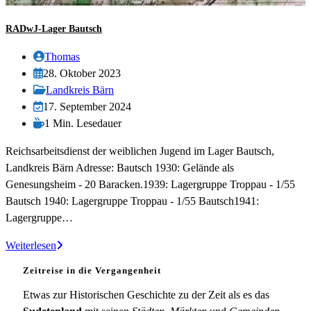
RADwJ-Lager Bautsch
Beitrags-
Thomas
Autor:
Beitrag
28. Oktober 2023
veröffentlicht:
Beitrags-
Landkreis Bärn
Kategorie:
Beitrag
17. September 2024
zuletzt
Lesedauer:
1 Min. Lesedauer
geändert
Reichsarbeitsdienst der weiblichen Jugend im Lager Bautsch,
am:
Landkreis Bärn Adresse: Bautsch 1930: Gelände als
Genesungsheim - 20 Baracken.1939: Lagergruppe Troppau - 1/55
Bautsch 1940: Lagergruppe Troppau - 1/55 Bautsch1941:
Lagergruppe…
RADwJ-
Weiterlesen
Lager
Zeitreise in die Vergangenheit
Bautsch
Etwas zur Historischen Geschichte zu der Zeit als es das