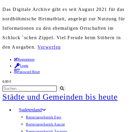
Das Digitale Archive gibt es seit August 2021 für das
nordböhmische Heimatblatt, angelegt zur Nutzung für
Informationen zu den ehemaligen Ortschaften im
Schluck `schen Zippel. Viel Freude beim Stöbern in
den Ausgaben.
Verwerfen
Zum
Registrieren
Login
Inhalt
Password Reset
springen
0,00
€
Diese
Suche
Städte und Gemeinden bis heute
Website
starten
durchsuchen
Sudetenland
Regierungsbezirk Eger
Regierungsbezirk Aussig
Regierungsbezirk Troppau