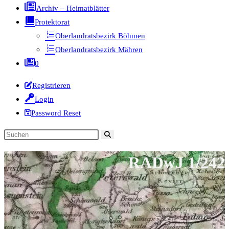
Archiv – Heimatblätter
Protektorat
Oberlandratsbezirk Böhmen
Oberlandratsbezirk Mähren
0
Registrieren
Login
Password Reset
Diese
Website
RADwJ 1/242
durchsuchen