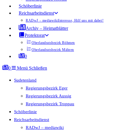
Schöberlinie
Reichsarbeitsdienst
RADwJ – mediawiki
Interesse, Hilf uns mit dabei!
Archiv – Heimatblätter
Protektorat
Oberlandratsbezirk Böhmen
Oberlandratsbezirk Mähren
0
0
Menü
Schließen
Sudetenland
Regierungsbezirk Eger
Regierungsbezirk Aussig
Regierungsbezirk Troppau
Schöberlinie
Reichsarbeitsdienst
RADwJ – mediawiki