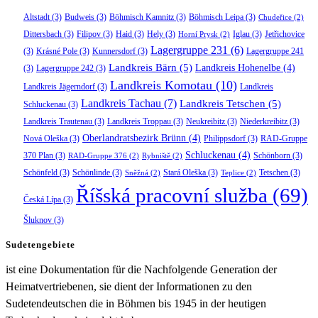
Altstadt
(3)
Budweis
(3)
Böhmisch Kamnitz
(3)
Böhmisch Leipa
(3)
Chudeřice
(2)
Dittersbach
(3)
Filipov
(3)
Haid
(3)
Hely
(3)
Iglau
(3)
Jetřichovice
Horní Prysk
(2)
Lagergruppe 231
(6)
(3)
Krásné Pole
(3)
Kunnersdorf
(3)
Lagergruppe 241
Landkreis Bärn
(5)
Landkreis Hohenelbe
(4)
(3)
Lagergruppe 242
(3)
Landkreis Komotau
(10)
Landkreis Jägerndorf
(3)
Landkreis
Landkreis Tachau
(7)
Landkreis Tetschen
(5)
Schluckenau
(3)
Landkreis Trautenau
(3)
Landkreis Troppau
(3)
Neukreibitz
(3)
Niederkreibitz
(3)
Oberlandratsbezirk Brünn
(4)
Nová Oleška
(3)
Philippsdorf
(3)
RAD-Gruppe
Schluckenau
(4)
370 Plan
(3)
Schönborn
(3)
RAD-Gruppe 376
(2)
Rybniště
(2)
Schönfeld
(3)
Schönlinde
(3)
Stará Oleška
(3)
Tetschen
(3)
Sněžná
(2)
Teplice
(2)
Říšská pracovní služba
(69)
Česká Lípa
(3)
Šluknov
(3)
Sudetengebiete
ist eine Dokumentation für die Nachfolgende Generation der
Heimatvertriebenen, sie dient der Informationen zu den
Sudetendeutschen die in Böhmen bis 1945 in der heutigen