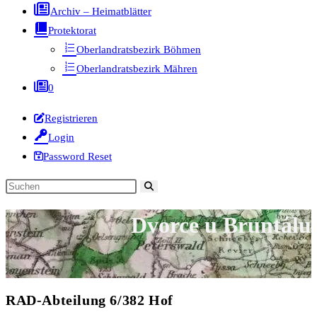
Archiv – Heimatblätter
Protektorat
Oberlandratsbezirk Böhmen
Oberlandratsbezirk Mähren
0
Registrieren
Login
Password Reset
Diese
Website
Dvorce u Bruntálu
durchsuchen
RAD-Abteilung 6/382 Hof