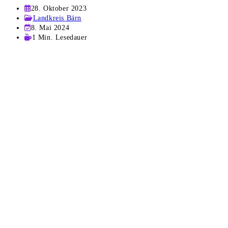
Beitrag
28. Oktober 2023
veröffentlicht:
Beitrags-
Landkreis Bärn
Kategorie:
Beitrag
8. Mai 2024
zuletzt
Lesedauer:
1 Min. Lesedauer
geändert
am: