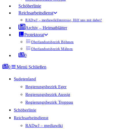
Schöberlinie
Reichsarbeitsdienst
RADwJ – mediawiki
Interesse, Hilf uns mit dabei!
Archiv – Heimatblätter
Protektorat
Oberlandratsbezirk Böhmen
Oberlandratsbezirk Mähren
0
0
Menü
Schließen
Sudetenland
Regierungsbezirk Eger
Regierungsbezirk Aussig
Regierungsbezirk Troppau
Schöberlinie
Reichsarbeitsdienst
RADwJ – mediawiki