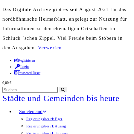
Das Digitale Archive gibt es seit August 2021 für das
nordböhmische Heimatblatt, angelegt zur Nutzung für
Informationen zu den ehemaligen Ortschaften im
Schluck `schen Zippel. Viel Freude beim Stöbern in
den Ausgaben.
Verwerfen
Zum
Registrieren
Login
Inhalt
Password Reset
springen
0,00
€
Diese
Suche
Städte und Gemeinden bis heute
Website
starten
durchsuchen
Sudetenland
Regierungsbezirk Eger
Regierungsbezirk Aussig
Regierungsbezirk Troppau