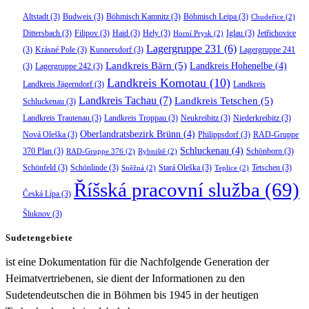
Altstadt
(3)
Budweis
(3)
Böhmisch Kamnitz
(3)
Böhmisch Leipa
(3)
Chudeřice
(2)
Dittersbach
(3)
Filipov
(3)
Haid
(3)
Hely
(3)
Iglau
(3)
Jetřichovice
Horní Prysk
(2)
Lagergruppe 231
(6)
(3)
Krásné Pole
(3)
Kunnersdorf
(3)
Lagergruppe 241
Landkreis Bärn
(5)
Landkreis Hohenelbe
(4)
(3)
Lagergruppe 242
(3)
Landkreis Komotau
(10)
Landkreis Jägerndorf
(3)
Landkreis
Landkreis Tachau
(7)
Landkreis Tetschen
(5)
Schluckenau
(3)
Landkreis Trautenau
(3)
Landkreis Troppau
(3)
Neukreibitz
(3)
Niederkreibitz
(3)
Oberlandratsbezirk Brünn
(4)
Nová Oleška
(3)
Philippsdorf
(3)
RAD-Gruppe
Schluckenau
(4)
370 Plan
(3)
Schönborn
(3)
RAD-Gruppe 376
(2)
Rybniště
(2)
Schönfeld
(3)
Schönlinde
(3)
Stará Oleška
(3)
Tetschen
(3)
Sněžná
(2)
Teplice
(2)
Říšská pracovní služba
(69)
Česká Lípa
(3)
Šluknov
(3)
Sudetengebiete
ist eine Dokumentation für die Nachfolgende Generation der
Heimatvertriebenen, sie dient der Informationen zu den
Sudetendeutschen die in Böhmen bis 1945 in der heutigen