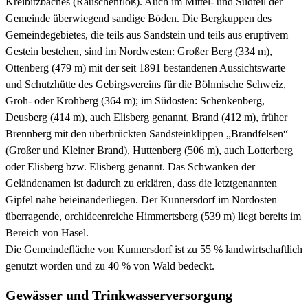
Kreibitzbaches (Rauschenfloß). Auch im Mittel- und Südteil der
Gemeinde überwiegend sandige Böden. Die Bergkuppen des
Gemeindegebietes, die teils aus Sandstein und teils aus eruptivem
Gestein bestehen, sind im Nordwesten: Großer Berg (334 m),
Ottenberg (479 m) mit der seit 1891 bestandenen Aussichtswarte
und Schutzhütte des Gebirgsvereins für die Böhmische Schweiz,
Groh- oder Krohberg (364 m); im Südosten: Schenkenberg,
Deusberg (414 m), auch Elisberg genannt, Brand (412 m), früher
Brennberg mit den überbrückten Sandsteinklippen „Brandfelsen“
(Großer und Kleiner Brand), Huttenberg (506 m), auch Lotterberg
oder Elisberg bzw. Elisberg genannt. Das Schwanken der
Geländenamen ist dadurch zu erklären, dass die letztgenannten
Gipfel nahe beieinanderliegen. Der Kunnersdorf im Nordosten
überragende, orchideenreiche Himmertsberg (539 m) liegt bereits im
Bereich von Hasel.
Die Gemeindefläche von Kunnersdorf ist zu 55 % landwirtschaftlich
genutzt worden und zu 40 % von Wald bedeckt.
Gewässer und Trinkwasserversorgung