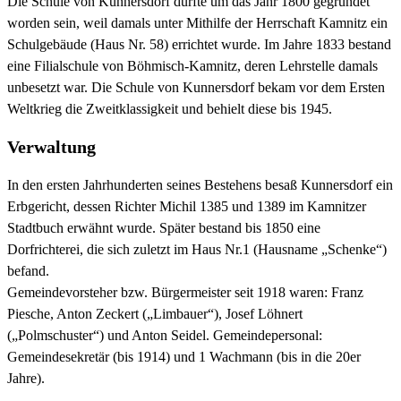
Die Schule von Kunnersdorf dürfte um das Jahr 1800 gegründet
worden sein, weil damals unter Mithilfe der Herrschaft Kamnitz ein
Schulgebäude (Haus Nr. 58) errichtet wurde. Im Jahre 1833 bestand
eine Filialschule von Böhmisch-Kamnitz, deren Lehrstelle damals
unbesetzt war. Die Schule von Kunnersdorf bekam vor dem Ersten
Weltkrieg die Zweitklassigkeit und behielt diese bis 1945.
Verwaltung
In den ersten Jahrhunderten seines Bestehens besaß Kunnersdorf ein
Erbgericht, dessen Richter Michil 1385 und 1389 im Kamnitzer
Stadtbuch erwähnt wurde. Später bestand bis 1850 eine
Dorfrichterei, die sich zuletzt im Haus Nr.1 (Hausname „Schenke“)
befand.
Gemeindevorsteher bzw. Bürgermeister seit 1918 waren: Franz
Piesche, Anton Zeckert („Limbauer“), Josef Löhnert
(„Polmschuster“) und Anton Seidel. Gemeindepersonal:
Gemeindesekretär (bis 1914) und 1 Wachmann (bis in die 20er
Jahre).