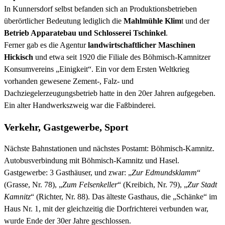
In Kunnersdorf selbst befanden sich an Produktionsbetrieben
überörtlicher Bedeutung lediglich die
Mahlmühle Klim
t und der
Betrieb Apparatebau und Schlosserei Tschinkel
.
Ferner gab es die Agentur
landwirtschaftlicher Maschinen
Hickisch
und etwa seit 1920 die Filiale des Böhmisch-Kamnitzer
Konsumvereins „Einigkeit“. Ein vor dem Ersten Weltkrieg
vorhanden gewesene Zement-, Falz- und
Dachziegelerzeugungsbetrieb hatte in den 20er Jahren aufgegeben.
Ein alter Handwerkszweig war die Faßbinderei.
Verkehr, Gastgewerbe, Sport
Nächste Bahnstationen und nächstes Postamt: Böhmisch-Kamnitz.
Autobusverbindung mit Böhmisch-Kamnitz und Hasel.
Gastgewerbe: 3 Gasthäuser, und zwar: „
Zur Edmundsklamm
“
(Grasse, Nr. 78), „
Zum Felsenkeller
“ (Kreibich, Nr. 79), „
Zur Stadt
Kamnitz
“ (Richter, Nr. 88). Das älteste Gasthaus, die „Schänke“ im
Haus Nr. 1, mit der gleichzeitig die Dorfrichterei verbunden war,
wurde Ende der 30er Jahre geschlossen.