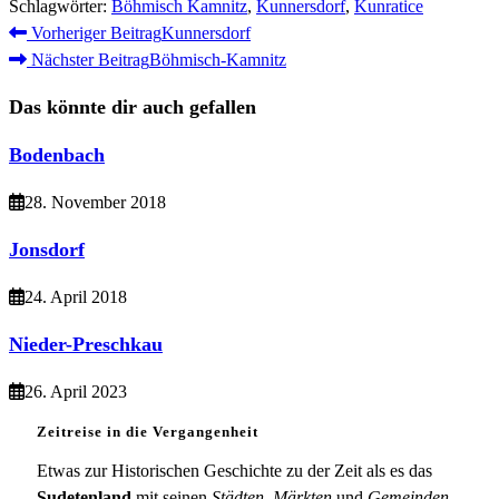
Schlagwörter
:
Böhmisch Kamnitz
,
Kunnersdorf
,
Kunratice
Weitere
Vorheriger Beitrag
Kunnersdorf
Nächster Beitrag
Böhmisch-Kamnitz
Artikel
ansehen
Das könnte dir auch gefallen
Bodenbach
28. November 2018
Jonsdorf
24. April 2018
Nieder-Preschkau
26. April 2023
Zeitreise in die Vergangenheit
Etwas zur Historischen Geschichte zu der Zeit als es das
Sudetenland
mit seinen
Städten, Märkten
und
Gemeinden