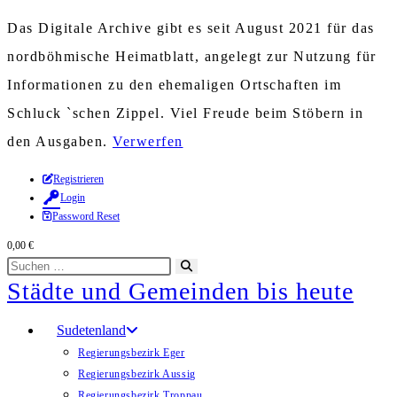
Das Digitale Archive gibt es seit August 2021 für das
nordböhmische Heimatblatt, angelegt zur Nutzung für
Informationen zu den ehemaligen Ortschaften im
Schluck `schen Zippel. Viel Freude beim Stöbern in
den Ausgaben.
Verwerfen
Zum
Registrieren
Login
Inhalt
Password Reset
springen
0,00
€
Diese
Suche
Städte und Gemeinden bis heute
Website
starten
durchsuchen
Sudetenland
Regierungsbezirk Eger
Regierungsbezirk Aussig
Regierungsbezirk Troppau