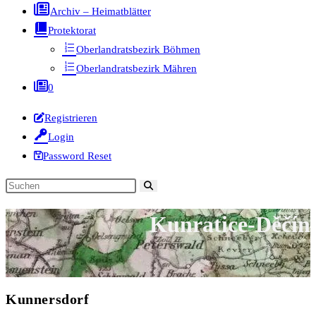
Archiv – Heimatblätter
Protektorat
Oberlandratsbezirk Böhmen
Oberlandratsbezirk Mähren
0
Registrieren
Login
Password Reset
Diese
Website
Kunratice-Děčín
durchsuchen
Kunnersdorf