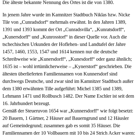
Die älteste bekannte Nennung des Ortes ist die von 1380.
In jenem Jahre wurde im Kamnitzer Stadtbuch Niklas bzw. Nicke
Tile von „Cunradsdorf“ mehrmals erwähnt. In den Jahren 1389,
1391 und 1393 kommt der Ort „Cunradsvilla“, „Kunratsdorff“,
„Kunersdorff“ und „Kunrosstorf“ in dieser Quelle vor. Auch die
tschechischen Urkunden der Hoflehen- und Landtafel der Jahre
1457, 1460, 1553, 1547 und 1614 kennen nur die deutsche
Schreibweise wie „Kunersdorff“, „Kunesdorff“ oder ganz ähnlich;
1635 ist – wohl irrtümlicherweise – „Kynerstorf“ geschrieben. Die
ältesten überlieferten Familiennamen von Kunnersdorf sind
durchwegs Deutsche, und zwar sind im Kamnitzer Stadtbuch außer
dem 1380 erwähnten Tille aufgeführt: Michel 1385 und 1389,
Lehmann 1471 und Rollbusch 1482. Der Name Eschler ist seit dem
16. Jahrhundert bezeugt.
Gemäß der Steueruvon 1654 war „Kunnersdorff“ wie folgt besetzt:
20 Bauern, 1 Gärtner, 2 Häuser auf Bauerngrund und 12 Häusler
auf Gemeindegrund; zusammen gab es somit 35 Häuser. Die
Familiennamen der 10 Vollbauern mit 10 bis 24 Strich Acker waren: