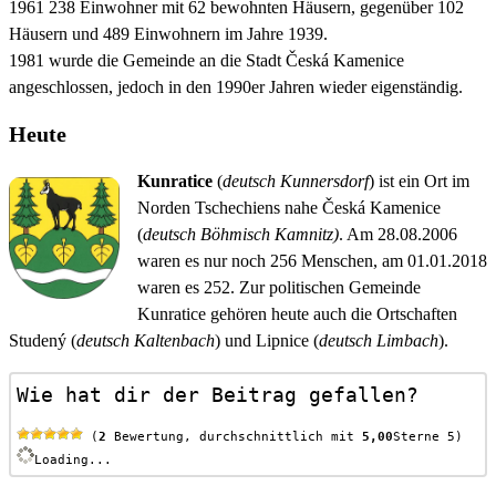
1961 238 Einwohner mit 62 bewohnten Häusern, gegenüber 102
Häusern und 489 Einwohnern im Jahre 1939.
1981 wurde die Gemeinde an die Stadt Česká Kamenice
angeschlossen, jedoch in den 1990er Jahren wieder eigenständig.
Heute
Kunratice
(
deutsch
Kunnersdorf
) ist ein Ort im
Norden Tschechiens nahe Česká Kamenice
(
deutsch
Böhmisch Kamnitz)
. Am 28.08.2006
waren es nur noch 256 Menschen, am 01.01.2018
waren es 252. Zur politischen Gemeinde
Kunratice gehören heute auch die Ortschaften
Studený (
deutsch Kaltenbach
) und Lipnice (
deutsch Limbach
).
Wie hat dir der Beitrag gefallen?
 (
2
 Bewertung, durchschnittlich mit 
5,00
Sterne 5)
Loading...