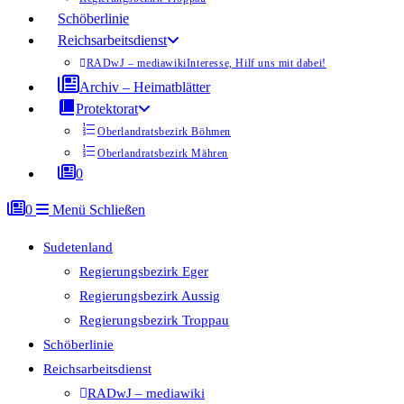
Schöberlinie
Reichsarbeitsdienst
RADwJ – mediawiki
Interesse, Hilf uns mit dabei!
Archiv – Heimatblätter
Protektorat
Oberlandratsbezirk Böhmen
Oberlandratsbezirk Mähren
0
0
Menü
Schließen
Sudetenland
Regierungsbezirk Eger
Regierungsbezirk Aussig
Regierungsbezirk Troppau
Schöberlinie
Reichsarbeitsdienst
RADwJ – mediawiki