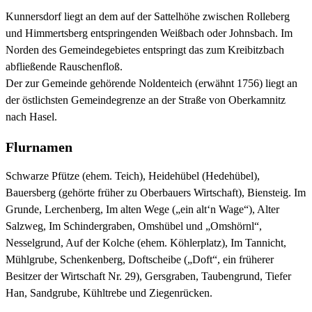
Kunnersdorf liegt an dem auf der Sattelhöhe zwischen Rolleberg
und Himmertsberg entspringenden Weißbach oder Johnsbach. Im
Norden des Gemeindegebietes entspringt das zum Kreibitzbach
abfließende Rauschenfloß.
Der zur Gemeinde gehörende Noldenteich (erwähnt 1756) liegt an
der östlichsten Gemeindegrenze an der Straße von Oberkamnitz
nach Hasel.
Flurnamen
Schwarze Pfütze (ehem. Teich), Heidehübel (Hedehübel),
Bauersberg (gehörte früher zu Oberbauers Wirtschaft), Biensteig. Im
Grunde, Lerchenberg, Im alten Wege („ein alt‘n Wage“), Alter
Salzweg, Im Schindergraben, Omshübel und „Omshörnl“,
Nesselgrund, Auf der Kolche (ehem. Köhlerplatz), Im Tannicht,
Mühlgrube, Schenkenberg, Doftscheibe („Doft“, ein früherer
Besitzer der Wirtschaft Nr. 29), Gersgraben, Taubengrund, Tiefer
Han, Sandgrube, Kühltrebe und Ziegenrücken.