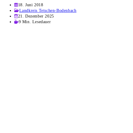
Beitrag
18. Juni 2018
veröffentlicht:
Beitrags-
Landkreis Tetschen-Bodenbach
Kategorie:
Beitrag
21. Dezember 2025
zuletzt
Lesedauer:
9 Min. Lesedauer
geändert
am: