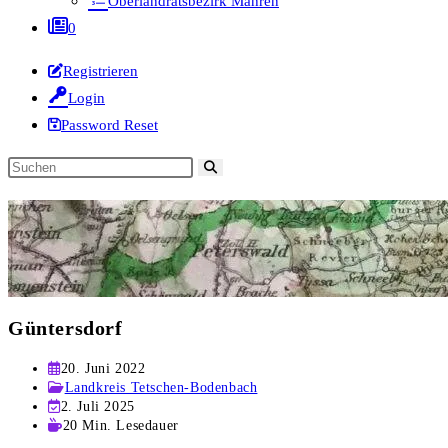
Oberlandratsbezirk Mähren
0
Registrieren
Login
Password Reset
Diese
Website
durchsuchen
Güntersdorf
Beitrag
20. Juni 2022
veröffentlicht:
Beitrags-
Landkreis Tetschen-Bodenbach
Kategorie:
Beitrag
2. Juli 2025
zuletzt
Lesedauer:
20 Min. Lesedauer
geändert