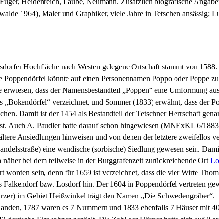
, Füger, Heidenreich, Laube, Neumann. Zusätzlich biografische Angabe
swalde 1964), Maler und Graphiker, viele Jahre in Tetschen ansässig
dorfer Hochfläche nach Westen gelegene Ortschaft stammt von 1588. Es
e Poppendörfel könnte auf einen Personennamen Poppo oder Poppe zur
wie erwiesen, dass der Namensbestandteil „Poppen“ eine Umformung aus 
als „Bokendörfel“ verzeichnet, und Sommer (1833) erwähnt, dass der 
. Damit ist der 1454 als Bestandteil der Tetschner Herrschaft genann
st. Auch A. Paudler hatte darauf schon hingewiesen (MNExKL 6/1883/
 ältere Ansiedlungen hinweisen und von denen der letztere zweifellos 
andelsstraße) eine wendische (sorbische) Siedlung gewesen sein. Damit 
h näher bei dem teilweise in der Burggrafenzeit zurückreichende Ort
Lo
ört worden sein, denn für 1659 ist verzeichnet, dass die vier Wirte Th
us Falkendorf bzw. Losdorf hin. Der 1604 in Poppendörfel vertreten ge
warzer) im Gebiet Heißwinkel trägt den Namen „Die Schwedengräber“.
anden, 1787 waren es 7 Nummern und 1833 ebenfalls 7 Häuser mit 40