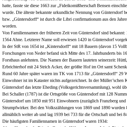
hatte, fasste sie diese 1663 zur „Fideikomißherschaft Bensen einschl
wurde. Die älteste bekannte urkundliche Nennung von Güntersdorf be
bzw. „Güntersdorff“ ist durch die Libri confirmationum aus den Jahre
worden.
Von Familiennamen der früheren Zeit von Güntersdorf sind bekannt: 1
1564 Ahne. Letzterer Name soll erwiesen 1420 in Güntersdorf vorg
In der StR von 1654 ist „Kintersdorff“ mit 18 Bauern (davon 15 Voll
Forschungen von Neder befand sich Mitte des 17. Jahrhunderts bis 16
Forsthaus anlehnten. Die Namen der Bauern lauteten seinerzeit: Hütt
Erbrichterhof mit 24 Strich Acker, der größte Hof im Ort samt Schenk
Rund 60 Jahre später waren im TK von 1713 für „Güntersdorff“ 29 Wi
Einwohner ist im Kataster nichts aufgezeichnet. In der Müller’schen 
Güntersdorf das letzte Eheding (Volksgerichtsversammlung), wohl übe
Bei Schaller (1787) ist die Ortsgröße von Güntersdorf mit 128 Num
Güntersdorf um 1850 mit 951 Einwohnern (zuzüglich Franzberg und P
Strumpfwirker. Bei den Volkszählungen von 1869 und 1890 wurden 858
allmählich weiter ab und lag 1939 bei 733 für die Ortschaft und bei 
Die häufigsten Familiennamen in Güntersdorf waren 1934: