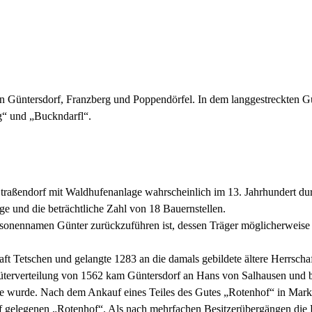
 Güntersdorf, Franzberg und Poppendörfel. In dem langgestreckten Gü
g“ und „Buckndarfl“.
Straßendorf mit Waldhufenanlage wahrscheinlich im 13. Jahrhundert du
e und die beträchtliche Zahl von 18 Bauernstellen.
ersonennamen Günter zurückzuführen ist, dessen Träger möglicherweise 
ft Tetschen und gelangte 1283 an die damals gebildete ältere Herrscha
üterverteilung von 1562 kam Güntersdorf an Hans von Salhausen und b
e wurde. Nach dem Ankauf eines Teiles des Gutes „Rotenhof“ in Marker
f gelegenen „Rotenhof“. Als nach mehrfachen Besitzerübergängen die