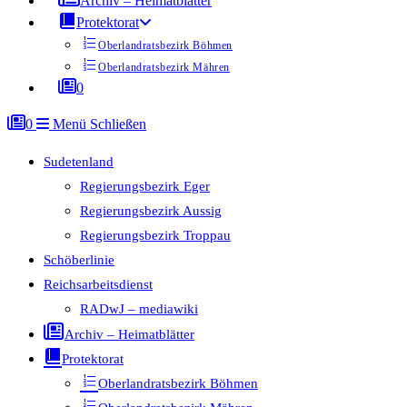
Archiv – Heimatblätter
Protektorat
Oberlandratsbezirk Böhmen
Oberlandratsbezirk Mähren
0
0
Menü
Schließen
Sudetenland
Regierungsbezirk Eger
Regierungsbezirk Aussig
Regierungsbezirk Troppau
Schöberlinie
Reichsarbeitsdienst
RADwJ – mediawiki
Archiv – Heimatblätter
Protektorat
Oberlandratsbezirk Böhmen