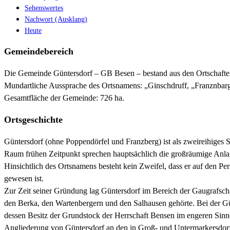
Sehenswertes
Nachwort (Ausklang)
Heute
Gemeindebereich
Die Gemeinde Güntersdorf – GB Besen – bestand aus den Ortschaften
Mundartliche Aussprache des Ortsnamens: „Ginschdruff, „Franznbar
Gesamtfläche der Gemeinde: 726 ha.
Ortsgeschichte
Güntersdorf (ohne Poppendörfel und Franzberg) ist als zweireihiges 
Raum frühen Zeitpunkt sprechen hauptsächlich die großräumige Anlag
Hinsichtlich des Ortsnamens besteht kein Zweifel, dass er auf den P
gewesen ist.
Zur Zeit seiner Gründung lag Güntersdorf im Bereich der Gaugrafscha
den Berka, den Wartenbergern und den Salhausen gehörte. Bei der G
dessen Besitz der Grundstock der Herrschaft Bensen im engeren Sinn
Angliederung von Güntersdorf an den in Groß- und Untermarkersdor