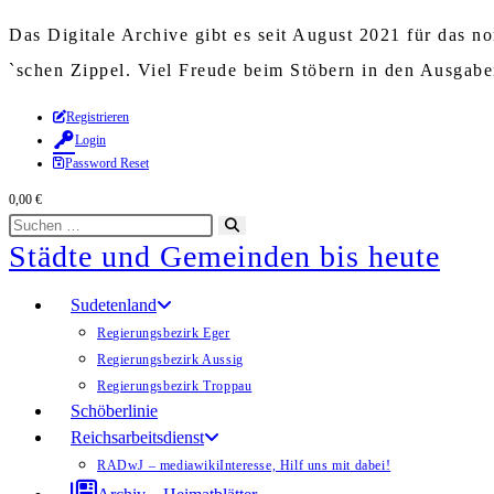
Das Digitale Archive gibt es seit August 2021 für das 
`schen Zippel. Viel Freude beim Stöbern in den Ausgab
Zum
Registrieren
Login
Inhalt
Password Reset
springen
0,00
€
Diese
Suche
Städte und Gemeinden bis heute
Website
starten
durchsuchen
Sudetenland
Regierungsbezirk Eger
Regierungsbezirk Aussig
Regierungsbezirk Troppau
Schöberlinie
Reichsarbeitsdienst
RADwJ – mediawiki
Interesse, Hilf uns mit dabei!