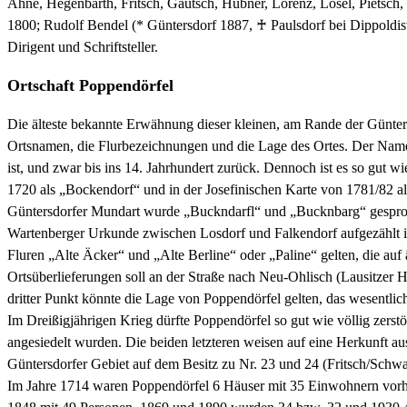
Ahne, Hegenbarth, Fritsch, Gautsch, Hübner, Lorenz, Lösel, Pietsch
1800; Rudolf Bendel (* Güntersdorf 1887, ♰ Paulsdorf bei Dippoldi
Dirigent und Schriftsteller.
Ortschaft Poppendörfel
Die älteste bekannte Erwähnung dieser kleinen, am Rande der Günters
Ortsnamen, die Flurbezeichnungen und die Lage des Ortes. Der Nam
ist, und zwar bis ins 14. Jahrhundert zurück. Dennoch ist es so gut 
1720 als „Bockendorf“ und in der Josefinischen Karte von 1781/82 
Güntersdorfer Mundart wurde „Buckndarfl“ und „Bucknbarg“ gesprochen
Wartenberger Urkunde zwischen Losdorf und Falkendorf aufgezählt i
Fluren „Alte Äcker“ und „Alte Berline“ oder „Paline“ gelten, die auf
Ortsüberlieferungen soll an der Straße nach Neu-Ohlisch (Lausitzer H
dritter Punkt könnte die Lage von Poppendörfel gelten, das wesentlic
Im Dreißigjährigen Krieg dürfte Poppendörfel so gut wie völlig zerst
angesiedelt wurden. Die beiden letzteren weisen auf eine Herkunft a
Güntersdorfer Gebiet auf dem Besitz zu Nr. 23 und 24 (Fritsch/Sch
Im Jahre 1714 waren Poppendörfel 6 Häuser mit 35 Einwohnern vorh