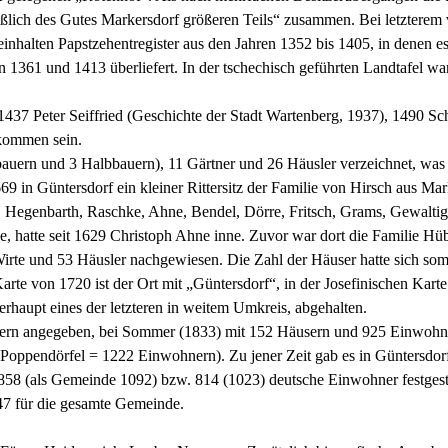
ießlich des Gutes Markersdorf größeren Teils“ zusammen. Bei letzterem 
inhalten Papstzehentregister aus den Jahren 1352 bis 1405, in denen 
n 1361 und 1413 überliefert. In der tschechisch geführten Landtafel w
437 Peter Seiffried (Geschichte der Stadt Wartenberg, 1937), 1490 Sc
ekommen sein.
bauern und 3 Halbbauern), 11 Gärtner und 26 Häusler verzeichnet, was
69 in Güntersdorf ein kleiner Rittersitz der Familie von Hirsch aus Ma
l, Hegenbarth, Raschke, Ahne, Bendel, Dörre, Fritsch, Grams, Gewalti
e, hatte seit 1629 Christoph Ahne inne. Zuvor war dort die Familie Hüb
rte und 53 Häusler nachgewiesen. Die Zahl der Häuser hatte sich somi
Karte von 1720 ist der Ort mit „Güntersdorf“, in der Josefinischen Ka
rhaupt eines der letzteren in weitem Umkreis, abgehalten.
mern angegeben, bei Sommer (1833) mit 152 Häusern und 925 Einwohner
oppendörfel = 1222 Einwohnern). Zu jener Zeit gab es in Güntersdor
 (als Gemeinde 1092) bzw. 814 (1023) deutsche Einwohner festgestellt
847 für die gesamte Gemeinde.