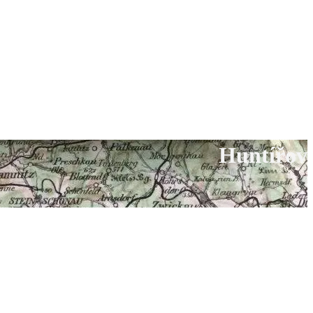
Huntířov