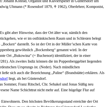
n: Johann Konrad, Organist und Klavierspieler in Güntersdorf um
; Ludwig Uhmann (* Rosendorf 1879, ♰ 1962), Oberlehrer, Komponist,
 gibt aber Hinweise, dass der Ort älter war, nämlich den
ückgehen, wie er im ostfränkischem Raum und in Schlesien belegt
„Bocken“ darstellt. So ist der Ort in der Müller’schen Karte von
Poppenberg gewöhnlich „Bockenberg“ genannt wird. In der
te Ort „Bukowina“ (= Buchenort) identifiziert, der in einer
281). Als zweites Indiz können die im Poppenberggebiet liegenden
verdeutschen Ursprungs ist. (Neder). Nach mündlichen
ließe sich auch die Bezeichnung „Paline“ (Brandstätte) erklären. Als
sdorf
liegt, als bei Güntersdorf.
omas Sommer, Franz Ritschel, Chr. Sehakel und Jonas Süßig neu
wesene Name Schichttrat nicht mehr auf. Eine hügelige Flur auf
 Einwohnern. Den höchsten Bevölkerungsstand erreichte der Ort