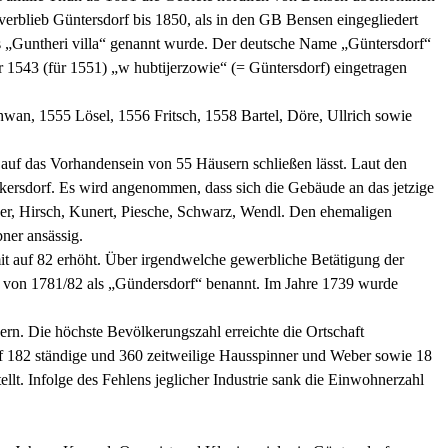
verblieb Güntersdorf bis 1850, als in den GB Bensen eingegliedert
es „Guntheri villa“ genannt wurde. Der deutsche Name „Güntersdorf“
ar 1543 (für 1551) „w hubtijerzowie“ (= Güntersdorf) eingetragen
hwan, 1555 Lösel, 1556 Fritsch, 1558 Bartel, Döre, Ullrich sowie
 auf das Vorhandensein von 55 Häusern schließen lässt. Laut den
rkersdorf. Es wird angenommen, dass sich die Gebäude an das jetzige
ger, Hirsch, Kunert, Piesche, Schwarz, Wendl. Den ehemaligen
ner ansässig.
t auf 82 erhöht. Über irgendwelche gewerbliche Betätigung der
rte von 1781/82 als „Gündersdorf“ benannt. Im Jahre 1739 wurde
n. Die höchste Bevölkerungszahl erreichte die Ortschaft
f 182 ständige und 360 zeitweilige Hausspinner und Weber sowie 18
. Infolge des Fehlens jeglicher Industrie sank die Einwohnerzahl