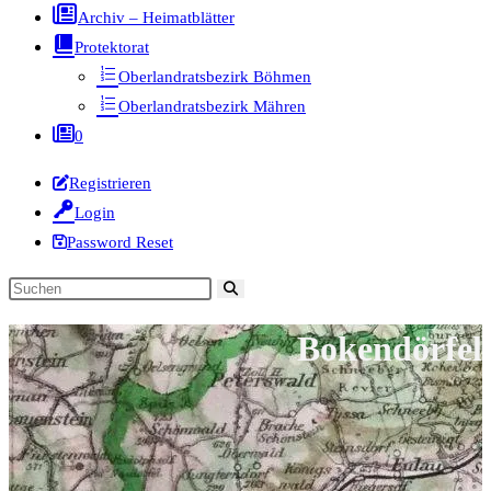
Archiv – Heimatblätter
Protektorat
Oberlandratsbezirk Böhmen
Oberlandratsbezirk Mähren
0
Registrieren
Login
Password Reset
Diese
Website
Bokendörfel
durchsuchen