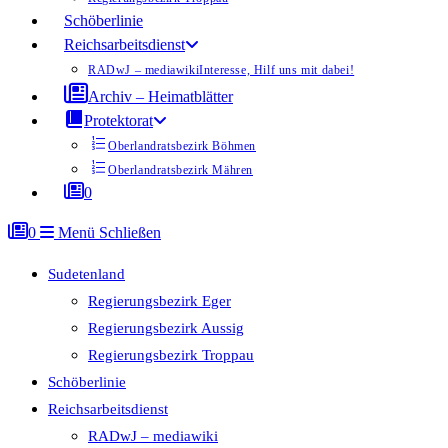
Schöberlinie
Reichsarbeitsdienst
RADwJ – mediawiki
Interesse, Hilf uns mit dabei!
Archiv – Heimatblätter
Protektorat
Oberlandratsbezirk Böhmen
Oberlandratsbezirk Mähren
0
0
Menü
Schließen
Sudetenland
Regierungsbezirk Eger
Regierungsbezirk Aussig
Regierungsbezirk Troppau
Schöberlinie
Reichsarbeitsdienst
RADwJ – mediawiki