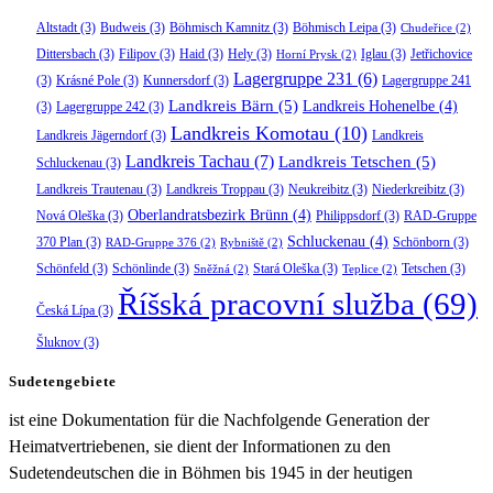
Altstadt
(3)
Budweis
(3)
Böhmisch Kamnitz
(3)
Böhmisch Leipa
(3)
Chudeřice
(2)
Dittersbach
(3)
Filipov
(3)
Haid
(3)
Hely
(3)
Iglau
(3)
Jetřichovice
Horní Prysk
(2)
Lagergruppe 231
(6)
(3)
Krásné Pole
(3)
Kunnersdorf
(3)
Lagergruppe 241
Landkreis Bärn
(5)
Landkreis Hohenelbe
(4)
(3)
Lagergruppe 242
(3)
Landkreis Komotau
(10)
Landkreis Jägerndorf
(3)
Landkreis
Landkreis Tachau
(7)
Landkreis Tetschen
(5)
Schluckenau
(3)
Landkreis Trautenau
(3)
Landkreis Troppau
(3)
Neukreibitz
(3)
Niederkreibitz
(3)
Oberlandratsbezirk Brünn
(4)
Nová Oleška
(3)
Philippsdorf
(3)
RAD-Gruppe
Schluckenau
(4)
370 Plan
(3)
Schönborn
(3)
RAD-Gruppe 376
(2)
Rybniště
(2)
Schönfeld
(3)
Schönlinde
(3)
Stará Oleška
(3)
Tetschen
(3)
Sněžná
(2)
Teplice
(2)
Říšská pracovní služba
(69)
Česká Lípa
(3)
Šluknov
(3)
Sudetengebiete
ist eine Dokumentation für die Nachfolgende Generation der
Heimatvertriebenen, sie dient der Informationen zu den
Sudetendeutschen die in Böhmen bis 1945 in der heutigen