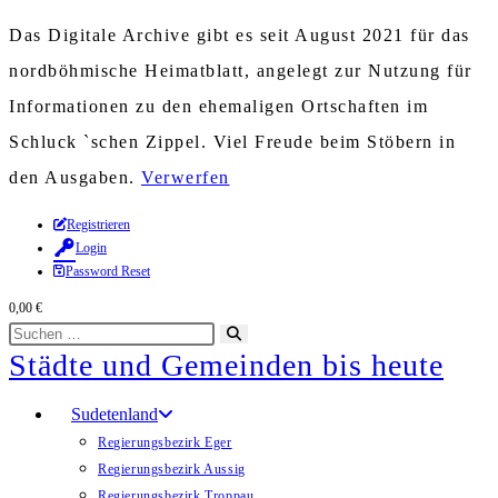
Das Digitale Archive gibt es seit August 2021 für das
nordböhmische Heimatblatt, angelegt zur Nutzung für
Informationen zu den ehemaligen Ortschaften im
Schluck `schen Zippel. Viel Freude beim Stöbern in
den Ausgaben.
Verwerfen
Zum
Registrieren
Login
Inhalt
Password Reset
springen
0,00
€
Diese
Suche
Städte und Gemeinden bis heute
Website
starten
durchsuchen
Sudetenland
Regierungsbezirk Eger
Regierungsbezirk Aussig
Regierungsbezirk Troppau