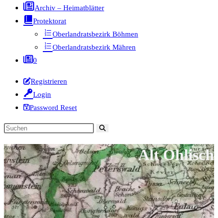
Archiv – Heimatblätter
Protektorat
Oberlandratsbezirk Böhmen
Oberlandratsbezirk Mähren
0
Registrieren
Login
Password Reset
Diese
Website
Alt Ohlisch
durchsuchen