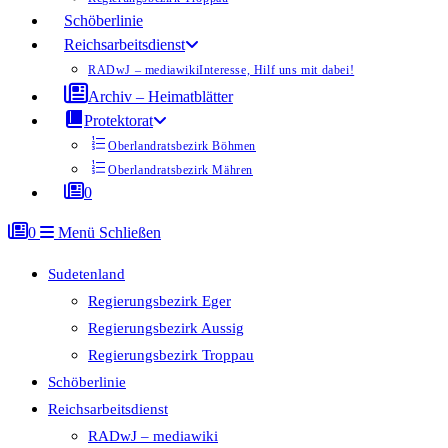
Schöberlinie
Reichsarbeitsdienst
RADwJ – mediawiki
Interesse, Hilf uns mit dabei!
Archiv – Heimatblätter
Protektorat
Oberlandratsbezirk Böhmen
Oberlandratsbezirk Mähren
0
0
Menü
Schließen
Sudetenland
Regierungsbezirk Eger
Regierungsbezirk Aussig
Regierungsbezirk Troppau
Schöberlinie
Reichsarbeitsdienst
RADwJ – mediawiki