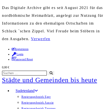
Das Digitale Archive gibt es seit August 2021 für das
nordböhmische Heimatblatt, angelegt zur Nutzung für
Informationen zu den ehemaligen Ortschaften im
Schluck `schen Zippel. Viel Freude beim Stöbern in
den Ausgaben.
Verwerfen
Zum
Registrieren
Login
Inhalt
Password Reset
springen
0,00
€
Diese
Suche
Städte und Gemeinden bis heute
Website
starten
durchsuchen
Sudetenland
Regierungsbezirk Eger
Regierungsbezirk Aussig
Regierungsbezirk Troppau