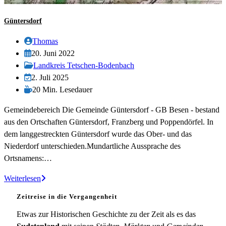
Güntersdorf
Beitrags-
Thomas
Autor:
Beitrag
20. Juni 2022
veröffentlicht:
Beitrags-
Landkreis Tetschen-Bodenbach
Kategorie:
Beitrag
2. Juli 2025
zuletzt
Lesedauer:
20 Min. Lesedauer
geändert
Gemeindebereich Die Gemeinde Güntersdorf - GB Besen - bestand
am:
aus den Ortschaften Güntersdorf, Franzberg und Poppendörfel. In
dem langgestreckten Güntersdorf wurde das Ober- und das
Niederdorf unterschieden.Mundartliche Aussprache des
Ortsnamens:…
Güntersdorf
Weiterlesen
Zeitreise in die Vergangenheit
Etwas zur Historischen Geschichte zu der Zeit als es das