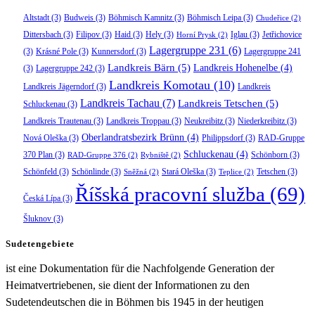
Altstadt
(3)
Budweis
(3)
Böhmisch Kamnitz
(3)
Böhmisch Leipa
(3)
Chudeřice
(2)
Dittersbach
(3)
Filipov
(3)
Haid
(3)
Hely
(3)
Iglau
(3)
Jetřichovice
Horní Prysk
(2)
Lagergruppe 231
(6)
(3)
Krásné Pole
(3)
Kunnersdorf
(3)
Lagergruppe 241
Landkreis Bärn
(5)
Landkreis Hohenelbe
(4)
(3)
Lagergruppe 242
(3)
Landkreis Komotau
(10)
Landkreis Jägerndorf
(3)
Landkreis
Landkreis Tachau
(7)
Landkreis Tetschen
(5)
Schluckenau
(3)
Landkreis Trautenau
(3)
Landkreis Troppau
(3)
Neukreibitz
(3)
Niederkreibitz
(3)
Oberlandratsbezirk Brünn
(4)
Nová Oleška
(3)
Philippsdorf
(3)
RAD-Gruppe
Schluckenau
(4)
370 Plan
(3)
Schönborn
(3)
RAD-Gruppe 376
(2)
Rybniště
(2)
Schönfeld
(3)
Schönlinde
(3)
Stará Oleška
(3)
Tetschen
(3)
Sněžná
(2)
Teplice
(2)
Říšská pracovní služba
(69)
Česká Lípa
(3)
Šluknov
(3)
Sudetengebiete
ist eine Dokumentation für die Nachfolgende Generation der
Heimatvertriebenen, sie dient der Informationen zu den
Sudetendeutschen die in Böhmen bis 1945 in der heutigen