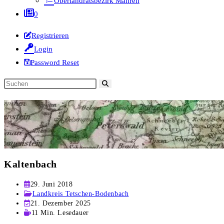
Oberlandratsbezirk Mähren
0
Registrieren
Login
Password Reset
Diese
Website
durchsuchen
Kaltenbach
Beitrag
29. Juni 2018
veröffentlicht:
Beitrags-
Landkreis Tetschen-Bodenbach
Kategorie:
Beitrag
21. Dezember 2025
zuletzt
Lesedauer:
11 Min. Lesedauer
geändert