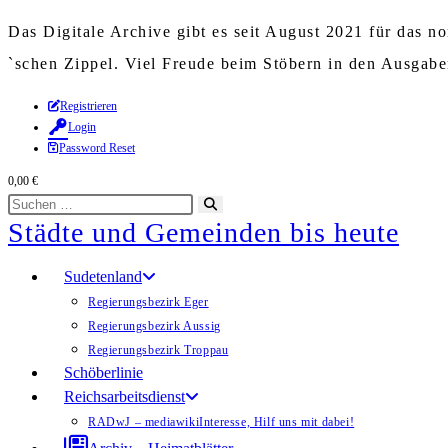
Das Digitale Archive gibt es seit August 2021 für das 
`schen Zippel. Viel Freude beim Stöbern in den Ausgab
Zum
Registrieren
Login
Inhalt
Password Reset
springen
0,00
€
Diese
Suche
Städte und Gemeinden bis heute
Website
starten
durchsuchen
Sudetenland
Regierungsbezirk Eger
Regierungsbezirk Aussig
Regierungsbezirk Troppau
Schöberlinie
Reichsarbeitsdienst
RADwJ – mediawiki
Interesse, Hilf uns mit dabei!