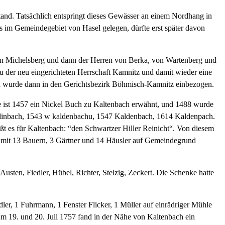
tand. Tatsächlich entspringt dieses Gewässer an einem Nordhang in
 im Gemeindegebiet von Hasel gelegen, dürfte erst später davon
 von Michelsberg und dann der Herren von Berka, von Wartenberg und
 der neu eingerichteten Herrschaft Kamnitz und damit wieder eine
nd wurde dann in den Gerichtsbezirk Böhmisch-Kamnitz einbezogen.
le ist 1457 ein Nickel Buch zu Kaltenbach erwähnt, und 1488 wurde
ldinbach, 1543 w kaldenbachu, 1547 Kaldenbach, 1614 Kaldenpach.
ßt es für Kaltenbach: “den Schwartzer Hiller Reinicht“. Von diesem
ch mit 13 Bauern, 3 Gärtner und 14 Häusler auf Gemeindegrund
usten, Fiedler, Hübel, Richter, Stelzig, Zeckert. Die Schenke hatte
er, 1 Fuhrmann, 1 Fenster Flicker, 1 Müller auf einrädriger Mühle
Am 19. und 20. Juli 1757 fand in der Nähe von Kaltenbach ein