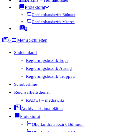
Archiv – Heimatblätter
Protektorat
Oberlandratsbezirk Böhmen
Oberlandratsbezirk Mähren
0
0
Menü
Schließen
Sudetenland
Regierungsbezirk Eger
Regierungsbezirk Aussig
Regierungsbezirk Troppau
Schöberlinie
Reichsarbeitsdienst
RADwJ – mediawiki
Archiv – Heimatblätter
Protektorat
Oberlandratsbezirk Böhmen