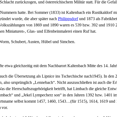
chlacht zurückzogen, und österreichischem Militär statt. Für die Gefa
67 Nummern hatte. Bei Sommer (1833) ist Kaltenbach ein Rustikaldorf
ründet wurde, die aber später nach
Philippsdorf
und 1873 als Fabrikbet
 Volkszählungen von 1869 und 1890 waren es 539 bzw. 392 und 1910 
n Miniaturen-, Glas- und Elfenbeinmalerei einen Ruf hat.
 Worm, Schubert, Austen, Hübel und Simchen.
te etwa gleichzeitig mit dem Nachbarort Kaltenbach Mitte des 14. Jahrh
auch die Übersetzung als Lipnice ins Tschechische nach1945). In de
 also ursprünglich „Lennebach“. Nicht auszuschließen ist auch die Er
as die Herrschaftszugehörigkeit betrifft, hat Limbach die gleiche Ent
bach“ und „Jekel Lympecherz son“ in den Jahren 1392 bzw. 1401 im Ka
er Ortsname selbst kommt 1457, 1460, 1543…(für 1515), 1614, 1619 un
 vor.