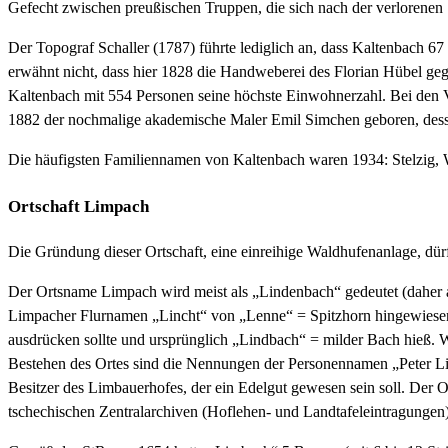
Gefecht zwischen preußischen Truppen, die sich nach der verlorenen S
Der Topograf Schaller (1787) führte lediglich an, dass Kaltenbach 
erwähnt nicht, dass hier 1828 die Handweberei des Florian Hübel geg
Kaltenbach mit 554 Personen seine höchste Einwohnerzahl. Bei den
1882 der nochmalige akademische Maler Emil Simchen geboren, desse
Die häufigsten Familiennamen von Kaltenbach waren 1934: Stelzig,
Ortschaft Limpach
Die Gründung dieser Ortschaft, eine einreihige Waldhufenanlage, dürf
Der Ortsname Limpach wird meist als „Lindenbach“ gedeutet (daher 
Limpacher Flurnamen „Lincht“ von „Lenne“ = Spitzhorn hingewiesen,
ausdrücken sollte und ursprünglich „Lindbach“ = milder Bach hieß. W
Bestehen des Ortes sind die Nennungen der Personennamen „Peter Lim
Besitzer des Limbauerhofes, der ein Edelgut gewesen sein soll. D
tschechischen Zentralarchiven (Hoflehen- und Landtafeleintragungen)