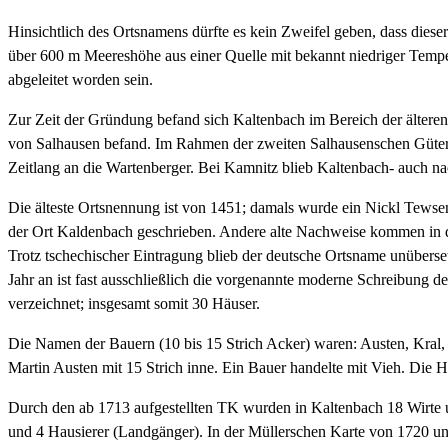
Hinsichtlich des Ortsnamens dürfte es kein Zweifel geben, dass dies
über 600 m Meereshöhe aus einer Quelle mit bekannt niedriger Tempe
abgeleitet worden sein.
Zur Zeit der Gründung befand sich Kaltenbach im Bereich der älteren
von Salhausen befand. Im Rahmen der zweiten Salhausenschen Gütert
Zeitlang an die Wartenberger. Bei Kamnitz blieb Kaltenbach- auch 
Die älteste Ortsnennung ist von 1451; damals wurde ein Nickl Tewse
der Ort Kaldenbach geschrieben. Andere alte Nachweise kommen in 
Trotz tschechischer Eintragung blieb der deutsche Ortsname unüberse
Jahr an ist fast ausschließlich die vorgenannte moderne Schreibung 
verzeichnet; insgesamt somit 30 Häuser.
Die Namen der Bauern (10 bis 15 Strich Acker) waren: Austen, Kral, K
Martin Austen mit 15 Strich inne. Ein Bauer handelte mit Vieh. Die 
Durch den ab 1713 aufgestellten TK wurden in Kaltenbach 18 Wirte un
und 4 Hausierer (Landgänger). In der Müllerschen Karte von 1720 und