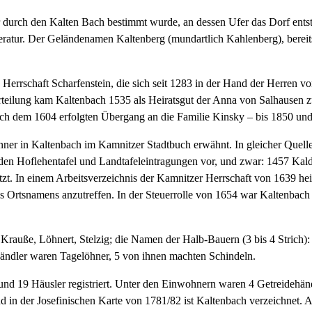
er durch den Kalten Bach bestimmt wurde, an dessen Ufer das Dorf ents
ratur. Der Geländenamen Kaltenberg (mundartlich Kahlenberg), bereits
 Herrschaft Scharfenstein, die sich seit 1283 in der Hand der Herren
eilung kam Kaltenbach 1535 als Heiratsgut der Anna von Salhausen zu
nach dem 1604 erfolgten Übergang an die Familie Kinsky – bis 1850 u
nner in Kaltenbach im Kamnitzer Stadtbuch erwähnt. In gleicher Quel
den Hoflehentafel und Landtafeleintragungen vor, und zwar: 1457 Ka
tzt. In einem Arbeitsverzeichnis der Kamnitzer Herrschaft von 1639 hei
des Ortsnamens anzutreffen. In der Steuerrolle von 1654 war Kaltenba
rauße, Löhnert, Stelzig; die Namen der Halb-Bauern (3 bis 4 Strich): A
Händler waren Tagelöhner, 5 von ihnen machten Schindeln.
d 19 Häusler registriert. Unter den Einwohnern waren 4 Getreidehändl
 in der Josefinischen Karte von 1781/82 ist Kaltenbach verzeichnet. 