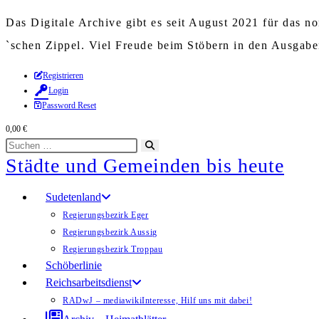
Das Digitale Archive gibt es seit August 2021 für das 
`schen Zippel. Viel Freude beim Stöbern in den Ausgab
Zum
Registrieren
Login
Inhalt
Password Reset
springen
0,00
€
Diese
Suche
Städte und Gemeinden bis heute
Website
starten
durchsuchen
Sudetenland
Regierungsbezirk Eger
Regierungsbezirk Aussig
Regierungsbezirk Troppau
Schöberlinie
Reichsarbeitsdienst
RADwJ – mediawiki
Interesse, Hilf uns mit dabei!