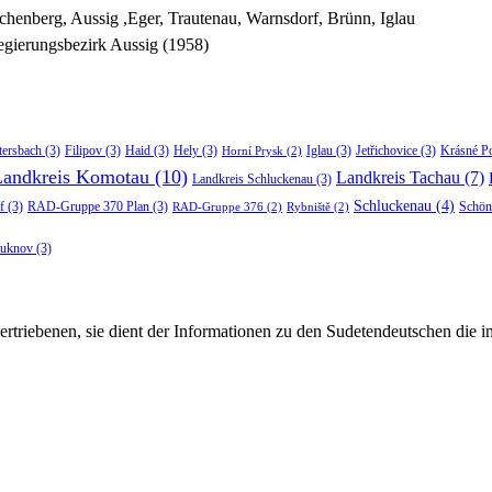
chenberg, Aussig ,Eger, Trautenau, Warnsdorf, Brünn, Iglau
gierungsbezirk Aussig (1958)
tersbach
(3)
Filipov
(3)
Haid
(3)
Hely
(3)
Iglau
(3)
Jetřichovice
(3)
Krásné P
Horní Prysk
(2)
Landkreis Komotau
(10)
Landkreis Tachau
(7)
Landkreis Schluckenau
(3)
Schluckenau
(4)
f
(3)
RAD-Gruppe 370 Plan
(3)
Schön
RAD-Gruppe 376
(2)
Rybniště
(2)
luknov
(3)
rtriebenen, sie dient der Informationen zu den Sudetendeutschen die 