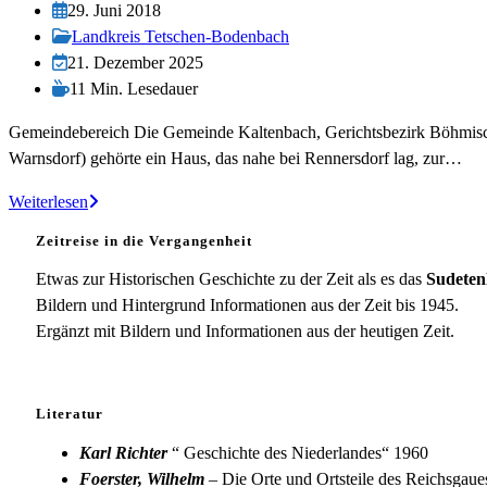
Autor:
Beitrag
29. Juni 2018
veröffentlicht:
Beitrags-
Landkreis Tetschen-Bodenbach
Kategorie:
Beitrag
21. Dezember 2025
zuletzt
Lesedauer:
11 Min. Lesedauer
geändert
Gemeindebereich Die Gemeinde Kaltenbach, Gerichtsbezirk Böhmisc
am:
Warnsdorf) gehörte ein Haus, das nahe bei Rennersdorf lag, zur…
Kaltenbach
Weiterlesen
Zeitreise in die Vergangenheit
Etwas zur Historischen Geschichte zu der Zeit als es das
Sudeten
Bildern und Hintergrund Informationen aus der Zeit bis 1945.
Ergänzt mit Bildern und Informationen aus der heutigen Zeit.
Literatur
Karl Richter
“ Geschichte des Niederlandes“ 1960
Foerster, Wilhelm
– Die Orte und Ortsteile des Reichsgau