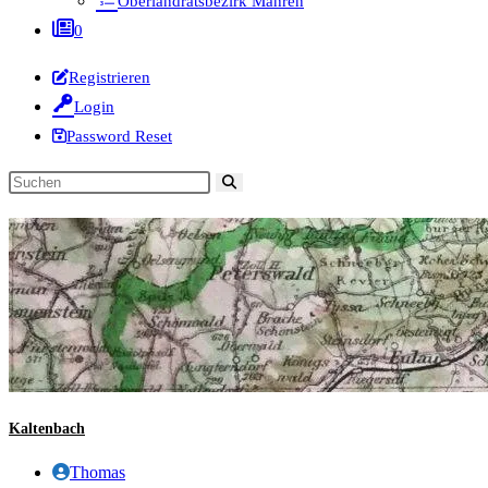
Oberlandratsbezirk Mähren
0
Registrieren
Login
Password Reset
Diese
Website
durchsuchen
Kaltenbach
Beitrags-
Thomas