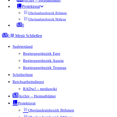
Archiv – Heimatblätter
Protektorat
Oberlandratsbezirk Böhmen
Oberlandratsbezirk Mähren
0
0
Menü
Schließen
Sudetenland
Regierungsbezirk Eger
Regierungsbezirk Aussig
Regierungsbezirk Troppau
Schöberlinie
Reichsarbeitsdienst
RADwJ – mediawiki
Archiv – Heimatblätter
Protektorat
Oberlandratsbezirk Böhmen