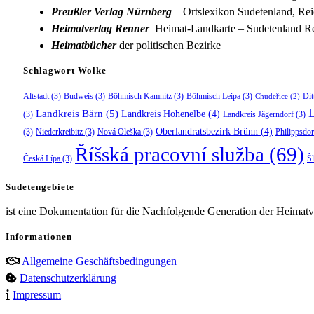
Preußler Verlag Nürnberg
– Ortslexikon Sudetenland, Rei
Heimatverlag Renner
Heimat-Landkarte – Sudetenland Re
Heimatbücher
der politischen Bezirke
Schlagwort Wolke
Altstadt
(3)
Budweis
(3)
Böhmisch Kamnitz
(3)
Böhmisch Leipa
(3)
Dit
Chudeřice
(2)
Landkreis Bärn
(5)
Landkreis Hohenelbe
(4)
(3)
Landkreis Jägerndorf
(3)
Oberlandratsbezirk Brünn
(4)
(3)
Niederkreibitz
(3)
Nová Oleška
(3)
Philippsdor
Říšská pracovní služba
(69)
Česká Lípa
(3)
Š
Sudetengebiete
ist eine Dokumentation für die Nachfolgende Generation der Heimatve
Informationen
Allgemeine Geschäftsbedingungen
Datenschutzerklärung
Impressum