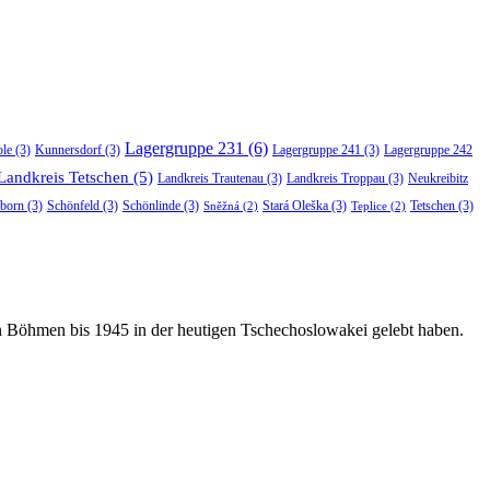
Lagergruppe 231
(6)
ole
(3)
Kunnersdorf
(3)
Lagergruppe 241
(3)
Lagergruppe 242
Landkreis Tetschen
(5)
Landkreis Trautenau
(3)
Landkreis Troppau
(3)
Neukreibitz
born
(3)
Schönfeld
(3)
Schönlinde
(3)
Stará Oleška
(3)
Tetschen
(3)
Sněžná
(2)
Teplice
(2)
in Böhmen bis 1945 in der heutigen Tschechoslowakei gelebt haben.