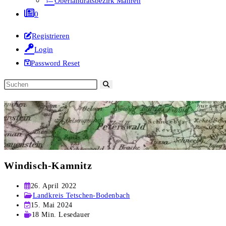
Oberlandratsbezirk Mähren
0
Registrieren
Login
Password Reset
Diese
Website
durchsuchen
Windisch-Kamnitz
Beitrag
26. April 2022
veröffentlicht:
Beitrags-
Landkreis Tetschen-Bodenbach
Kategorie:
Beitrag
15. Mai 2024
zuletzt
Lesedauer:
18 Min. Lesedauer
geändert