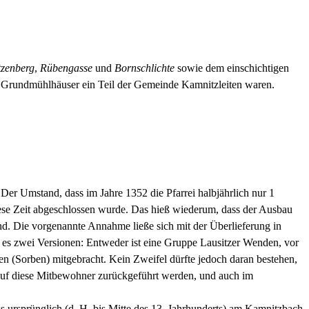
zenberg
,
Rübengasse
und
Bornschlichte
sowie dem einschichtigen
n Grundmühlhäuser ein Teil der Gemeinde Kamnitzleiten waren.
 Der Umstand, dass im Jahre 1352 die Pfarrei halbjährlich nur 1
iese Zeit abgeschlossen wurde. Das hieß wiederum, dass der Ausbau
and. Die vorgenannte Annahme ließe sich mit der Überlieferung in
bt es zwei Versionen: Entweder ist eine Gruppe Lausitzer Wenden, vor
en (Sorben) mitgebracht. Kein Zweifel dürfte jedoch daran bestehen,
 auf diese Mitbewohner zurückgeführt werden, und auch im
 ursprünglich (d. H. bis Mitte des 13. Jahrhunderts) am Kamnitzbach