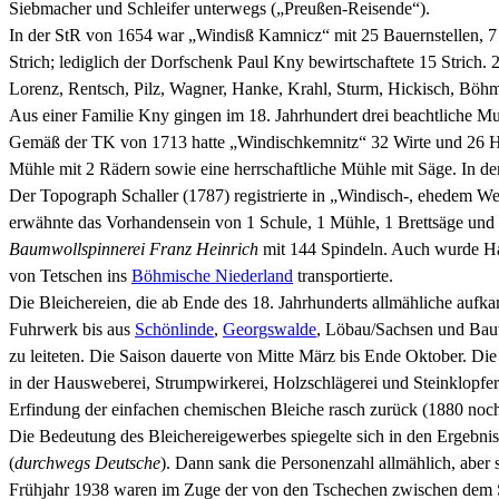
Siebmacher und Schleifer unterwegs („Preußen-Reisende“).
In der StR von 1654 war „Windisß Kamnicz“ mit 25 Bauernstellen, 7 G
Strich; lediglich der Dorfschenk Paul Kny bewirtschaftete 15 Strich.
Lorenz, Rentsch, Pilz, Wagner, Hanke, Krahl, Sturm, Hickisch, Böh
Aus einer Familie Kny gingen im 18. Jahrhundert drei beachtliche Mu
Gemäß der TK von 1713 hatte „Windischkemnitz“ 32 Wirte und 26 Häus
Mühle mit 2 Rädern sowie eine herrschaftliche Mühle mit Säge. In d
Der Topograph Schaller (1787) registrierte in „Windisch-, ehedem
erwähnte das Vorhandensein von 1 Schule, 1 Mühle, 1 Brettsäge und
Baumwollspinnerei Franz Heinrich
mit 144 Spindeln. Auch wurde Haus
von Tetschen ins
Böhmische Niederland
transportierte.
Die Bleichereien, die ab Ende des 18. Jahrhunderts allmähliche aufka
Fuhrwerk bis aus
Schönlinde
,
Georgswalde
, Löbau/Sachsen und Baut
zu leiteten. Die Saison dauerte von Mitte März bis Ende Oktober. D
in der Hausweberei, Strumpwirkerei, Holzschlägerei und Steinklopfer
Erfindung der einfachen chemischen Bleiche rasch zurück (1880 noch 6
Die Bedeutung des Bleichereigewerbes spiegelte sich in den Ergebn
(
durchwegs Deutsche
). Dann sank die Personenzahl allmählich, aber
Frühjahr 1938 waren im Zuge der von den Tschechen zwischen dem 