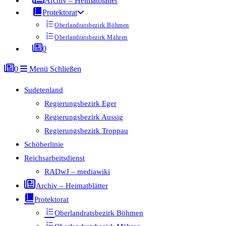
Archiv – Heimatblätter
Protektorat
Oberlandratsbezirk Böhmen
Oberlandratsbezirk Mähren
0
0
Menü
Schließen
Sudetenland
Regierungsbezirk Eger
Regierungsbezirk Aussig
Regierungsbezirk Troppau
Schöberlinie
Reichsarbeitsdienst
RADwJ – mediawiki
Archiv – Heimatblätter
Protektorat
Oberlandratsbezirk Böhmen