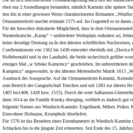
eben nur 2 Ansiedlungen bestanden, nämlich Kamnitz (die spätere S
den ihn in einer gewissen Weise charakterisierten Beinamen „Windi
Ortsnamensform tauchte erstmals 1575 auf. Im Gegenteil es ist daran
Für die bisweilen diskutierte Möglichkeit, dass in dem Ortsnamenste
Niederdeutsche „Kamp“ = umfriedeter Wohnplatz enthalten sei, fehle
keine derartige Deutung zu.In den ältesten schriftlichen Nachweisen
Confirmationum von 1362 bis 1436 entweder ebenfalls mit „Slavica
Hoflehentafel und in der Landtafel, die beide tschechisch geführt w
einziges Mal „w Srbske Kamenicy“ geschrieben. Im unbestrittenen d
Kampnicz“ angewendet, in der ältesten Mertendorfer Matrik 1615 „Wi
Ausdruck der Aussprache. Auf die Ortsnamenform Kamnitz, Kemnitz, 
zum Bereich der Gaugrafschaft Tetschen und seit 1283 zur älteren He
1405 bis1408, 1428 bzw. 1515). Durch die erste Salhausen-Güterteil
dann 1614 an die Familie Kinsky überging, verblieb es dadurch gut 
folgende Namen aus Windisch-Kamnitz: Engelhardt, Milner, Peiker, 
Einwohner Hofmann, Krumpholz überliefert.
Für 1576 ist das Bestehen eines Eisenhammers in Windisch-Kamnitz
Schlacken bis in die jüngste Zeit erinnerten. Seit Ende des 15. Jahr