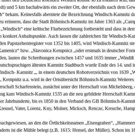
tadt) und 5 km bachabwärts ein zweiter Ort, der ebenfalls nach dem G
sch“ bekam. Keinesfalls aberntete die Bezeichnung Windisch-Kamnitz 
 zu erinnern, dass die Stadt Böhmisch-Kamnitz im Jahre 1363 als „Cam
il „Windisch“ eine keltische Flurbezeichnung fortbesteht und dass in d
n konkret Anhaltspunkte. Auch lassen die zahlreichen für Windisch-K
, den Papstzehentregister von 1352 bis 1405, wird Windisch-Kamnitz st
 Kamenicz“ bzw. „Slavonica Kempnicz „oder erstmals in deutscher Fo
urden, lauten die Schreibungen zwischen 1457 und 1635 immer „Windiß 
eutschsprachigen ältesten Kamnitz Stadtbuch wurde Ende des 14. und 
ndisch- Kamnitz „, in einem deutschen Robotverzeichnis von 1639 „Win
Kempnitz u.a. wird in der Ortsübersicht Böhmisch-Kamnitz Weiteres a
rrschaft Scharfenstein, zunächst unter der Herrschaft von Michelsberg
ung kam Windisch-Kamnitz 1535 an die neu gebildete Herrschaft Kamni
vier Jahrhunderte, bis es 1850 in den Verband des GB Böhmisch-Kamni
Kreusel, Vater, Lorenz, Kny, Molner, Micksch, Rencze, Kreuche, Hamp
 nachgewiesen, an den die Örtlichkeitsnamen „Eisengraben“, „Hamme
hunderts ist die Mühle belegt (z.B. 1615: Hensel, der Müller). Schon 