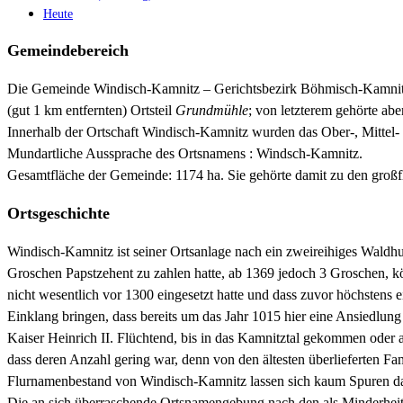
Heute
Gemeindebereich
Die Gemeinde Windisch-Kamnitz – Gerichtsbezirk Böhmisch-Kamnitz 
(gut 1 km entfernten) Ortsteil
Grundmühle
; von letzterem gehörte a
Innerhalb der Ortschaft Windisch-Kamnitz wurden das Ober-, Mittel-
Mundartliche Aussprache des Ortsnamens : Windsch-Kamnitz.
Gesamtfläche der Gemeinde: 1174 ha. Sie gehörte damit zu den großf
Ortsgeschichte
Windisch-Kamnitz ist seiner Ortsanlage nach ein zweireihiges Waldhufe
Groschen Papstzehent zu zahlen hatte, ab 1369 jedoch 3 Groschen, kö
nicht wesentlich vor 1300 eingesetzt hatte und dass zuvor höchstens 
Einklang bringen, dass bereits um das Jahr 1015 hier eine Ansiedlung
Kaiser Heinrich II. Flüchtend, bis in das Kamnitztal gekommen oder 
dass deren Anzahl gering war, denn von den ältesten überlieferten 
Flurnamenbestand von Windisch-Kamnitz lassen sich kaum Spuren dav
Die an sich überraschende Ortsnamengebung nach den als Minderheit 