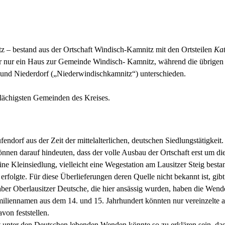
– bestand aus der Ortschaft Windisch-Kamnitz mit den Ortsteilen
Kat
ber nur ein Haus zur Gemeinde Windisch- Kamnitz, während die übrige
 und Niederdorf („Niederwindischkamnitz“) unterschieden.
lächigsten Gemeinden des Kreises.
ndorf aus der Zeit der mittelalterlichen, deutschen Siedlungstätigkeit.
nnen darauf hindeuten, dass der volle Ausbau der Ortschaft erst um d
eine Kleinsiedlung, vielleicht eine Wegestation am Lausitzer Steig best
 erfolgte. Für diese Überlieferungen deren Quelle nicht bekannt ist, gi
aber Oberlausitzer Deutsche, die hier ansässig wurden, haben die Wend
Familiennamen aus dem 14. und 15. Jahrhundert könnten nur vereinzelte
on feststellen.
unter den Deutschen lebenden Wenden könnte so zu erklären sein, dass