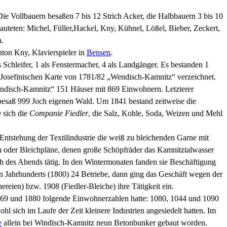
ie Vollbauern besaßen 7 bis 12 Strich Acker, die Halbbauern 3 bis 10
auteten: Michel, Füller,Hackel, Kny, Kühnel, Lößel, Bieber, Zeckert,
h.
nton Kny, Klavierspieler in
Bensen
.
hleifer, 1 als Fenstermacher, 4 als Landgänger. Es bestanden 1
r Josefinischen Karte von 1781/82 „Wendisch-Kamnitz“ verzeichnet.
ndisch-Kamnitz“ 151 Häuser mit 869 Einwohnern. Letzterer
besaß 999 Joch eigenen Wald. Um 1841 bestand zeitweise die
 sich die
Companie Fiedler
, die Salz, Kohle, Soda, Weizen und Mehl
 Entstehung der Textilindustrie die weiß zu bleichenden Garne mit
 oder Bleichpläne, denen große Schöpfräder das Kamnitztalwasser
h des Abends tätig. In den Wintermonaten fanden sie Beschäftigung
en Jahrhunderts (1800) 24 Betriebe, dann ging das Geschäft wegen der
reien) bzw. 1908 (Fiedler-Bleiche) ihre Tätigkeit ein.
1869 und 1880 folgende Einwohnerzahlen hatte: 1080, 1044 und 1090
 sich im Laufe der Zeit kleinere Industrien angesiedelt hatten. Im
e
allein bei Windisch-Kamnitz neun Betonbunker gebaut worden.