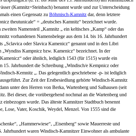
ewässer (Kamnitz=Steinbach) benannt wurde und zur Unterscheidung
damals einen Gegensatz zu
Böhmisch-Kamnitz
dar, denn letztere
pnicz theutunicale“ = „deutsches Kamnitz“ bezeichnet wurde.
em zweiten Namensteil „Kamnitz „ ein keltisches „Kamp“ oder das
amnitz vorhandenen Namensbelege aus dem 14. bis 16. Jahrhundert
ets „Sclavica oder Slavica Kamenicz“ genannt und in den Libri
rm „Wyndiss Kampnicz bzw. Kamenicz“ bezeichnet. In der
Kamenicz“ oder ähnlich, lediglich 1543 (für 1515) wurde ein
im 15. Jahrhundert die Schreibung „Windisch/e Kempnicz oder
disch-Kemnitz „. Das gelegentlich geschriebene -p- ist lediglich
usgeführt. Zur Zeit der Erstbesiedlung gehörte Windisch-Kamnitz
, dann unter den Herren von Berka, Wartenberg und Salhausen (seit
tz. Bei dieser, die vorübergehend nochmal an die Wartenberg und
tz einbezogen wurde. Das älteste Kamnitzer Stadtbuch benennt
e, Lose, Vater, Koschik, Weydel, Menzel. Von 1555 sind die
rschenke“, „Hammerwiese“, „Eisenberg“ sowie Mauerreste und
im 16. Jahrhundert waren Windisch-Kamnitzer Einwohner als ambulante