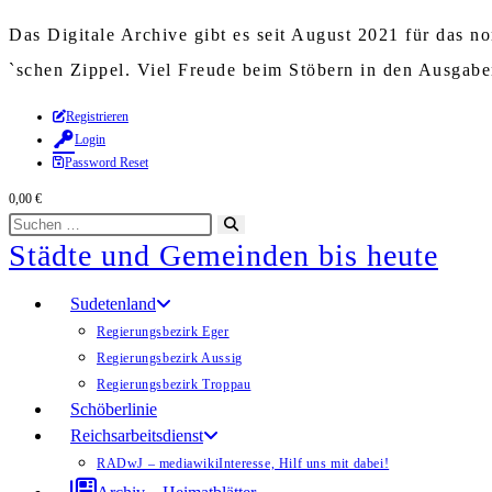
Das Digitale Archive gibt es seit August 2021 für das 
`schen Zippel. Viel Freude beim Stöbern in den Ausgab
Zum
Registrieren
Login
Inhalt
Password Reset
springen
0,00
€
Diese
Suche
Städte und Gemeinden bis heute
Website
starten
durchsuchen
Sudetenland
Regierungsbezirk Eger
Regierungsbezirk Aussig
Regierungsbezirk Troppau
Schöberlinie
Reichsarbeitsdienst
RADwJ – mediawiki
Interesse, Hilf uns mit dabei!