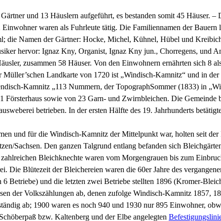
ärtner und 13 Häuslern aufgeführt, es bestanden somit 45 Häuser. – D
 2 Einwohner waren als Fuhrleute tätig. Die Familiennamen der Bauern l
ml; die Namen der Gärtner: Hocke, Michel, Kühnel, Hübel und Kreibic
siker hervor: Ignaz Kny, Organist, Ignaz Kny jun., Chorregens, und A
ler, zusammen 58 Häuser. Von den Einwohnern ernährten sich 8 als Sc
er Müller’schen Landkarte von 1720 ist „Windisch-Kamnitz“ und in de
 Wendisch-Kamnitz „113 Nummern, der TopographSommer (1833) in „Wi
 1 Försterhaus sowie von 23 Garn- und Zwirnbleichen. Die Gemeinde 
weberei betrieben. In der ersten Hälfte des 19. Jahrhunderts betätigte
men und für die Windisch-Kamnitz der Mittelpunkt war, holten seit der
zen/Sachsen. Den ganzen Talgrund entlang befanden sich Bleichgärten
ie zahlreichen Bleichknechte waren vom Morgengrauen bis zum Einbruc
ei. Die Blütezeit der Bleichereien waren die 60er Jahre des vergangen
 Betriebe) und die letzten zwei Betriebe stellten 1896 (Kromer-Bleiche
issen der Volkszählungen ab, denen zufolge Windisch-Kamnitz 1857, 
 ständig ab; 1900 waren es noch 940 und 1930 nur 895 Einwohner, obwohl
Schöberpaß bzw. Kaltenberg und der Elbe angelegten
Befestigungslini