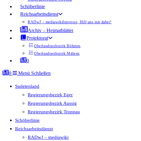
Schöberlinie
Reichsarbeitsdienst
RADwJ – mediawiki
Interesse, Hilf uns mit dabei!
Archiv – Heimatblätter
Protektorat
Oberlandratsbezirk Böhmen
Oberlandratsbezirk Mähren
0
0
Menü
Schließen
Sudetenland
Regierungsbezirk Eger
Regierungsbezirk Aussig
Regierungsbezirk Troppau
Schöberlinie
Reichsarbeitsdienst
RADwJ – mediawiki