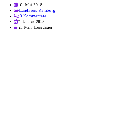
Beitrag
10. Mai 2018
veröffentlicht:
Beitrags-
Landkreis Rumburg
Kategorie:
Beitrags-
0 Kommentare
Kommentare:
Beitrag
7. Januar 2025
zuletzt
Lesedauer:
21 Min. Lesedauer
geändert
am: