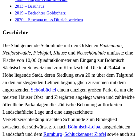
2013 – Brauhaus
2019 – Bedrohter Goldschatz
2020 – Smetana muss Dittrich weichen
Geschichte
Die Stadtgemeinde Schönlinde mit den Ortsteilen
Falkenhain,
Neuforstwalde, Fiebigtal, Klause
und
Neuschönlinde
umfasste eine
Fläche von 10,06 Quadratkilometer am Eingang zur Böhmisch-
Sächsischen Schweiz und zum Kirnitzschtal. Die in 429-444 m
Höhe liegende Stadt, deren Siedlung etwa 20 m über dem Talgrund
an den aufsteigenden Lehnen begann, glich zusammen mit dem
angrenzenden
Schönbüchel
einem einzigen großen Park, da um die
meisten Häuser Obst- und Ziergärten angelegt waren und zahlreiche
öffentliche Parkanlagen die städtische Bebauung auflockerten.
Landschaftliche Lage und eine ausgezeichnete
Verkehrserschließung machten Schönlinde zum Bindeglied
zwischen der südwärts, z.b. nach
Böhmisch-Leipa
, ausgerichteten
Landschaft und dem
Rumburg
–
Schluckenauer Zipfel
sowie auch zu