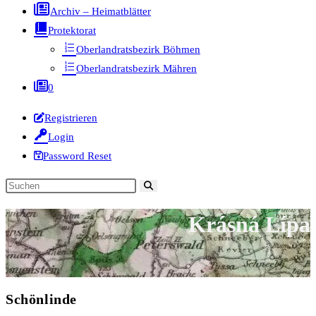
Archiv – Heimatblätter
Protektorat
Oberlandratsbezirk Böhmen
Oberlandratsbezirk Mähren
0
Registrieren
Login
Password Reset
Diese
Website
Krásná Lípa
durchsuchen
Schönlinde