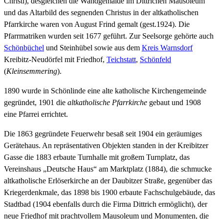
Christi), desgleichen die Wandgemälde im Dittrichen Mausoleum
und das Altarbild des segnenden Christus in der altkatholischen
Pfarrkirche waren von August Frind gemalt (gest.1924). Die
Pfarrmatriken wurden seit 1677 geführt. Zur Seelsorge gehörte auch
Schönbüchel
und Steinhübel sowie aus dem
Kreis Warnsdorf
Kreibitz-Neudörfel mit Friedhof,
Teichstatt
,
Schönfeld
(
Kleinsemmering
).
1890 wurde in Schönlinde eine alte katholische Kirchengemeinde
gegründet, 1901 die
altkatholische
Pfarrkirche
gebaut und 1908
eine Pfarrei errichtet.
Die 1863 gegründete Feuerwehr besaß seit 1904 ein geräumiges
Gerätehaus. An repräsentativen Objekten standen in der Kreibitzer
Gasse die 1883 erbaute Turnhalle mit großem Turnplatz, das
Vereinshaus „Deutsche Haus“ am Marktplatz (1884), die schmucke
altkatholische Erlöserkirche an der Daubitzer Straße, gegenüber das
Kriegerdenkmale, das 1898 bis 1900 erbaute Fachschulgebäude, das
Stadtbad (1904 ebenfalls durch die Firma Dittrich ermöglicht), der
neue Friedhof mit prachtvollem Mausoleum und Monumenten, die