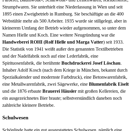
Strumpfwaren. Sie unterhielt eine Niederlassung in Wien und seit
1895 einen Zweigbetrieb in Rumburg. Sie beschäftigte an die 400
Webstühle mehr als 500 Arbeiter. 1935 wurde sie stillgelegt, aber in
kleinerem Umfang der Betrieb wieder aufgenommen, so unter dem
Namen Hielle und Koch. Eine weitere Neugründung war die
Handweberei ROHI (Rolf Hielle und Marga Vatter
) seit 1933.
Die Statistik von 1941 weißt außer den genannten Textilbetrieben
und der Nadelfabrik noch auf eine Lederfabrik, eine
Spirituosenfabrik, die berühmte
Buchdruckerei Josef Löschau
.
Inhaber Adolf Kosch (nach dem Kriege in München, bekannt durch
Spezialkalender und modernste Farbdruck), eine Betonwarenfabrik,
eine Metallwarenfabrik, zwei Sägewerke, eine
Blumenfabrik Eiselt
und die 1876 erbaute
Brauerei Häusler
mit großen Kellereien, die
ein ausgezeichnetes Bier braute; selbstverständlich daneben noch
zahlreiche kleinere Betriebe.
Schulwesen
Schönlinde hatte ein gut ausgestattetes Schulwesen, nämlich eine