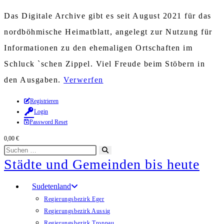
Das Digitale Archive gibt es seit August 2021 für das
nordböhmische Heimatblatt, angelegt zur Nutzung für
Informationen zu den ehemaligen Ortschaften im
Schluck `schen Zippel. Viel Freude beim Stöbern in
den Ausgaben.
Verwerfen
Zum
Registrieren
Login
Inhalt
Password Reset
springen
0,00
€
Diese
Suche
Städte und Gemeinden bis heute
Website
starten
durchsuchen
Sudetenland
Regierungsbezirk Eger
Regierungsbezirk Aussig
Regierungsbezirk Troppau