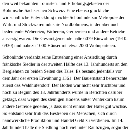
den weit bekannten Touristen- und Erholungsgebieten der
Böhmische-Sächsischen Schweiz. Eine ebenso glückliche
wirtschaftliche Entwicklung machte Schönlinde zur Metropole der
Wirk- und Strickwarenindustrie Nordböhmens, in der aber auch
bedeutende Webereien, Färberein, Gerbereien und andere Betriebe
ansässig waren. Die Gesamtgemeinde hatte 6079 Einwohner (1910:
6930) und nahezu 1000 Häuser mit etwa 2000 Wohnparteien.
Schönlinde verdankt seine Entstehung einer Ansiedlung durch
fränkische Siedler in der zweiten Hälfte des 13. Jahrhunderts an den
Berglehnen zu beiden Seiten des Tales. Es bestand jedenfalls vor
dem Jahr der ersten Erwähnung 1361. Der Bauernstand beherrschte
zuerst das Waldhufendorf. Der Boden war nicht sehr fruchtbar und
noch zu Beginn des 18. Jahrhunderts wurde in Berichten darüber
geklagt, dass wegen des steinigen Bodens außer Winterkorn kaum
andere Getreide gedeihe, ja dass nicht einmal der Hafer gut wachse.
So entstand sehr früh das Bestreben der Menschen, sich durch
handwerkliche Produktion und Handel Geld zu verdienen. Im 14.
Jahrhundert hatte die Siedlung noch viel unter Raubzügen, sogar der