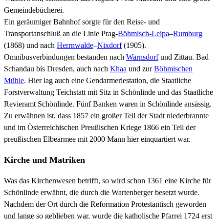
Gemeindebücherei.
Ein geräumiger Bahnhof sorgte für den Reise- und
Transportanschluß an die Linie Prag-
Böhmisch-Leipa
–
Rumburg
(1868) und nach
Herrnwalde
–
Nixdorf
(1905).
Omnibusverbindungen bestanden nach
Warnsdorf
und Zittau. Bad
Schandau bis Dresden, auch nach
Khaa
und zur
Böhmischen
Mühle
. Hier lag auch eine Gendarmeriestation, die Staatliche
Forstverwaltung Teichstatt mit Sitz in Schönlinde und das Staatliche
Revieramt Schönlinde. Fünf Banken waren in Schönlinde ansässig.
Zu erwähnen ist, dass 1857 ein großer Teil der Stadt niederbrannte
und im Österreichischen Preußischen Kriege 1866 ein Teil der
preußischen Elbearmee mit 2000 Mann hier einquartiert war.
Kirche und Matriken
Was das Kirchenwesen betrifft, so wird schon 1361 eine Kirche für
Schönlinde erwähnt, die durch die Wartenberger besetzt wurde.
Nachdem der Ort durch die Reformation Protestantisch geworden
und lange so geblieben war, wurde die katholische Pfarrei 1724 erst