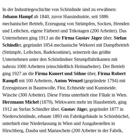
In der Industriegeschichte von Schönlinde sind zu erwähnen:
Johann Hampf
ab 1840, zuvor Hausindustrie, seit 1886
mechanischer Betrieb, Erzeugung von Strümpfen, Socken, Hemden
und Leibchen, eigene Färberei und Trikotagen (200 Arbeiter). Das
Unternehmen ging 1913 an die
Firma Gustav Jäger
über.
Stefan
Schindl
er, gegründet 1854 mechanische Wirkerei mit Dampfbetrieb
(Strümpfe, Leibchen, Badekostüme), seinerzeit das größte
Unternehmen unter den Schönlindner Strumpffabrikanten mit
nahezu 1000 Arbeitern (einschließlich Heimarbeiter). Der Betrieb
ging 1927 an die
Firma Kunert und Söhne
über,
Firma Robert
Rampfl
mit 100 Arbeitern,
Anton Wenzel
(gegründete 1794) mit
Erzeugnissen in Baumwolle, Flor, Echtseide und Kunstseide.
Wäsche (300 Arbeiter). Diese Firma unterhielt eine Filiale in Wien.
Herzmann Michel
(1879), Wirkwaren mehr im Hausbetrieb, ging
1912 an Stefan Schindler über.
Gustav Jäge
r, gegründet 1877 in
Niederschönlinde, erbaute 1893 ein Fabrikgebäude in Schönbüchel,
unterhielt eine Niederlassung in Wien und Ausgabestellen in
Hirschberg, Dauba und Mariaschein (200 Arbeiter in der Fabrik,