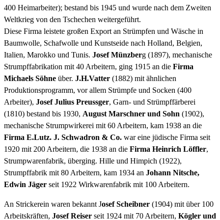
400 Heimarbeiter); bestand bis 1945 und wurde nach dem Zweiten
Weltkrieg von den Tschechen weitergeführt.
Diese Firma leistete großen Export an Strümpfen und Wäsche in
Baumwolle, Schafwolle und Kunstseide nach Holland, Belgien,
Italien, Marokko und Tunis.
Josef Münzber
g (1897), mechanische
Strumpffabrikation mit 40 Arbeitern, ging 1915 an die
Firma
Michaels Söhne
über.
J.H.Vatter
(1882) mit ähnlichen
Produktionsprogramm, vor allem Strümpfe und Socken (400
Arbeiter),
Josef Julius Preussger
, Garn- und Strümpffärberei
(1810) bestand bis 1930,
August Marschner und Sohn
(1902),
mechanische Strumpwirkerei mit 60 Arbeitern, kam 1938 an die
Firma E.Lutz. J. Schwadron & Co.
war eine jüdische Firma seit
1920 mit 200 Arbeitern, die 1938 an die
Firma Heinrich Löffler
,
Strumpwarenfabrik, überging. Hille und Himpich (1922),
Strumpffabrik mit 80 Arbeitern, kam 1934 an
Johann Nitsche,
Edwin Jäger
seit 1922 Wirkwarenfabrik mit 100 Arbeitern.
An Strickerein waren bekannt J
osef Scheibner
(1904) mit über 100
Arbeitskräften,
Josef Reiser
seit 1924 mit 70 Arbeitern,
Kögler und