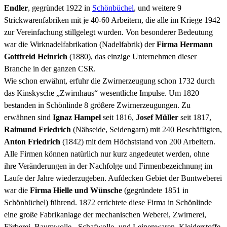
Endler
, gegründet 1922 in
Schönbüchel
, und weitere 9
Strickwarenfabriken mit je 40-60 Arbeitern, die alle im Kriege 1942
zur Vereinfachung stillgelegt wurden. Von besonderer Bedeutung
war die Wirknadelfabrikation (Nadelfabrik) der
Firma Hermann
Gottfreid Heinrich
(1880), das einzige Unternehmen dieser
Branche in der ganzen CSR.
Wie schon erwähnt, erfuhr die Zwirnerzeugung schon 1732 durch
das Kinskysche „Zwirnhaus“ wesentliche Impulse. Um 1820
bestanden in Schönlinde 8 größere Zwirnerzeugungen. Zu
erwähnen sind
Ignaz Hampel
seit 1816,
Josef Müller
seit 1817,
Raimund Friedrich
(Nähseide, Seidengarn) mit 240 Beschäftigten,
Anton Friedrich
(1842) mit dem Höchststand von 200 Arbeitern.
Alle Firmen können natürlich nur kurz angedeutet werden, ohne
ihre Veränderungen in der Nachfolge und Firmenbezeichnung im
Laufe der Jahre wiederzugeben. Aufdecken Gebiet der Buntweberei
war die
Firma Hielle und Wünsche
(gegründete 1851 in
Schönbüchel) führend. 1872 errichtete diese Firma in Schönlinde
eine große Fabrikanlage der mechanischen Weberei, Zwirnerei,
Färberei, Baumwolle-, Schafwolle- und Leinenwaren, Kleiderstoffe,