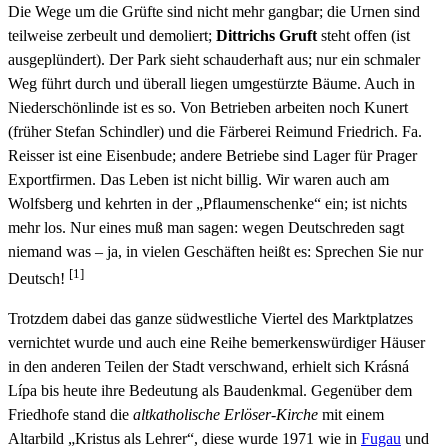
Die Wege um die Grüfte sind nicht mehr gangbar; die Urnen sind
teilweise zerbeult und demoliert;
Dittrichs Gruft
steht offen (ist
ausgeplündert). Der Park sieht schauderhaft aus; nur ein schmaler
Weg führt durch und überall liegen umgestürzte Bäume. Auch in
Niederschönlinde ist es so. Von Betrieben arbeiten noch Kunert
(früher Stefan Schindler) und die Färberei Reimund Friedrich. Fa.
Reisser ist eine Eisenbude; andere Betriebe sind Lager für Prager
Exportfirmen. Das Leben ist nicht billig. Wir waren auch am
Wolfsberg und kehrten in der „Pflaumenschenke“ ein; ist nichts
mehr los. Nur eines muß man sagen: wegen Deutschreden sagt
niemand was – ja, in vielen Geschäften heißt es: Sprechen Sie nur
[1]
Deutsch!
Trotzdem dabei das ganze südwestliche Viertel des Marktplatzes
vernichtet wurde und auch eine Reihe bemerkenswürdiger Häuser
in den anderen Teilen der Stadt verschwand, erhielt sich Krásná
Lípa bis heute ihre Bedeutung als Baudenkmal. Gegenüber dem
Friedhofe stand die
altkatholische Erlöser-Kirche
mit einem
Altarbild „Kristus als Lehrer“, diese wurde 1971 wie in
Fugau
und