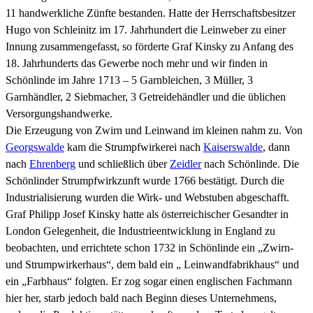
11 handwerkliche Zünfte bestanden. Hatte der Herrschaftsbesitzer
Hugo von Schleinitz im 17. Jahrhundert die Leinweber zu einer
Innung zusammengefasst, so förderte Graf Kinsky zu Anfang des
18. Jahrhunderts das Gewerbe noch mehr und wir finden in
Schönlinde im Jahre 1713 – 5 Garnbleichen, 3 Müller, 3
Garnhändler, 2 Siebmacher, 3 Getreidehändler und die üblichen
Versorgungshandwerke.
Die Erzeugung von Zwirn und Leinwand im kleinen nahm zu. Von
Georgswalde
kam die Strumpfwirkerei nach
Kaiserswalde
, dann
nach
Ehrenberg
und schließlich über
Zeidler
nach Schönlinde. Die
Schönlinder Strumpfwirkzunft wurde 1766 bestätigt. Durch die
Industrialisierung wurden die Wirk- und Webstuben abgeschafft.
Graf Philipp Josef Kinsky hatte als österreichischer Gesandter in
London Gelegenheit, die Industrieentwicklung in England zu
beobachten, und errichtete schon 1732 in Schönlinde ein „Zwirn-
und Strumpwirkerhaus“, dem bald ein „ Leinwandfabrikhaus“ und
ein „Farbhaus“ folgten. Er zog sogar einen englischen Fachmann
hier her, starb jedoch bald nach Beginn dieses Unternehmens,