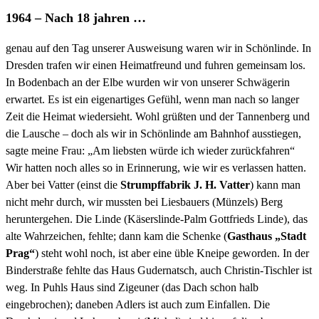
1964 – Nach 18 jahren …
genau auf den Tag unserer Ausweisung waren wir in Schönlinde. In
Dresden trafen wir einen Heimatfreund und fuhren gemeinsam los.
In Bodenbach an der Elbe wurden wir von unserer Schwägerin
erwartet. Es ist ein eigenartiges Gefühl, wenn man nach so langer
Zeit die Heimat wiedersieht. Wohl grüßten und der Tannenberg und
die Lausche – doch als wir in Schönlinde am Bahnhof ausstiegen,
sagte meine Frau: „Am liebsten würde ich wieder zurückfahren“
Wir hatten noch alles so in Erinnerung, wie wir es verlassen hatten.
Aber bei Vatter (einst die
Strumpffabrik J. H. Vatter
) kann man
nicht mehr durch, wir mussten bei Liesbauers (Münzels) Berg
heruntergehen. Die Linde (Käserslinde-Palm Gottfrieds Linde), das
alte Wahrzeichen, fehlte; dann kam die Schenke (
Gasthaus „Stadt
Prag“
) steht wohl noch, ist aber eine üble Kneipe geworden. In der
Binderstraße fehlte das Haus Gudernatsch, auch Christin-Tischler ist
weg. In Puhls Haus sind Zigeuner (das Dach schon halb
eingebrochen); daneben Adlers ist auch zum Einfallen. Die