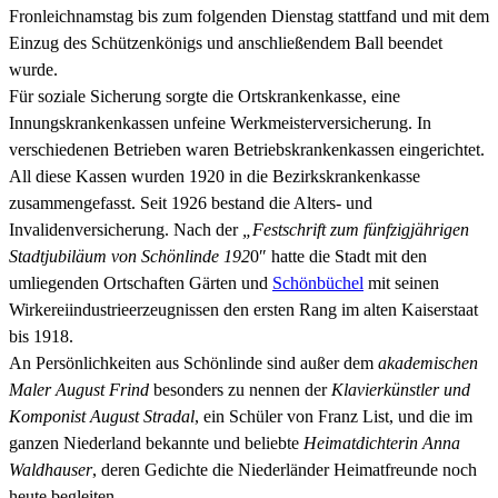
Fronleichnamstag bis zum folgenden Dienstag stattfand und mit dem
Einzug des Schützenkönigs und anschließendem Ball beendet
wurde.
Für soziale Sicherung sorgte die Ortskrankenkasse, eine
Innungskrankenkassen unfeine Werkmeisterversicherung. In
verschiedenen Betrieben waren Betriebskrankenkassen eingerichtet.
All diese Kassen wurden 1920 in die Bezirkskrankenkasse
zusammengefasst. Seit 1926 bestand die Alters- und
Invalidenversicherung. Nach der
„Festschrift zum fünfzigjährigen
Stadtjubiläum von Schönlinde 192
0″ hatte die Stadt mit den
umliegenden Ortschaften Gärten und
Schönbüchel
mit seinen
Wirkereiindustrieerzeugnissen den ersten Rang im alten Kaiserstaat
bis 1918.
An Persönlichkeiten aus Schönlinde sind außer dem
akademischen
Maler August Frind
besonders zu nennen der
Klavierkünstler und
Komponist August Stradal
, ein Schüler von Franz List, und die im
ganzen Niederland bekannte und beliebte
Heimatdichterin Anna
Waldhauser
, deren Gedichte die Niederländer Heimatfreunde noch
heute begleiten.