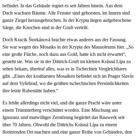
befindet. In das Gebäude regnet es seit Jahren hinein. Aus dem
Dach wachsen Bäume. Alle Fenster sind geborsten, im Innern sind
ganze Ziegel herausgebrochen. In der Krypta liegen aufgebrochene
Särge, die Knochen sind in der Gruft verteilt.
Doch Kracik Štorkánová brachte etwas anderes aus der Fassung.
Sie war wegen des Mosaiks in der Krypta des Mausoleums hier. „So
eine große Fläche, noch dazu aus Gold, hatte ich nicht erwartet“,
gesteht sie. Was sie in der Dittrich-Gruft im kleinen Krásná Lípa zu
sehen bekam, übertraf alles, was es in Tschechien Vergleichbares
gibt. „Eines der kostbarsten Mosaiken befindet sich im Prager Slavín
auf dem Vyšehrad, wo die größten tschechischen Persönlichkeiten
ihre letzte Ruhestätte haben.“
Es fehlte allerdings nicht viel, und die ganze Pracht wäre unter
einem Trümmerberg verschüttet worden. Eine Mischung aus
Ignoranz und mutwilliger Zerstörung begleitet das Bauwerk seit
über 70 Jahren. Obwohl die Dittrichs Krásná Lípa zu einem
florierenden Ort machten und eine ganze Reihe von Gebäuden, den