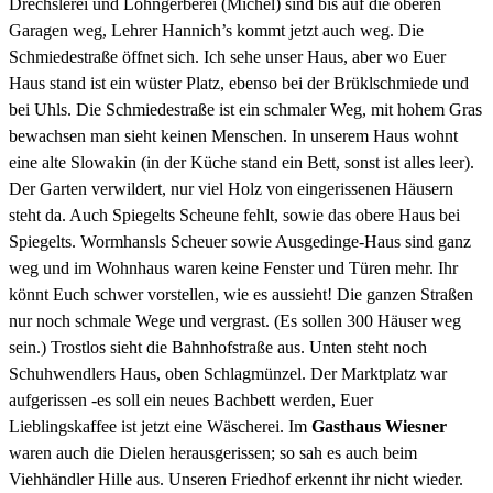
Drechslerei und Lohngerberei (Michel) sind bis auf die oberen
Garagen weg, Lehrer Hannich’s kommt jetzt auch weg. Die
Schmiedestraße öffnet sich. Ich sehe unser Haus, aber wo Euer
Haus stand ist ein wüster Platz, ebenso bei der Brüklschmiede und
bei Uhls. Die Schmiedestraße ist ein schmaler Weg, mit hohem Gras
bewachsen man sieht keinen Menschen. In unserem Haus wohnt
eine alte Slowakin (in der Küche stand ein Bett, sonst ist alles leer).
Der Garten verwildert, nur viel Holz von eingerissenen Häusern
steht da. Auch Spiegelts Scheune fehlt, sowie das obere Haus bei
Spiegelts. Wormhansls Scheuer sowie Ausgedinge-Haus sind ganz
weg und im Wohnhaus waren keine Fenster und Türen mehr. Ihr
könnt Euch schwer vorstellen, wie es aussieht! Die ganzen Straßen
nur noch schmale Wege und vergrast. (Es sollen 300 Häuser weg
sein.) Trostlos sieht die Bahnhofstraße aus. Unten steht noch
Schuhwendlers Haus, oben Schlagmünzel. Der Marktplatz war
aufgerissen -es soll ein neues Bachbett werden, Euer
Lieblingskaffee ist jetzt eine Wäscherei. Im
Gasthaus Wiesner
waren auch die Dielen herausgerissen; so sah es auch beim
Viehhändler Hille aus. Unseren Friedhof erkennt ihr nicht wieder.