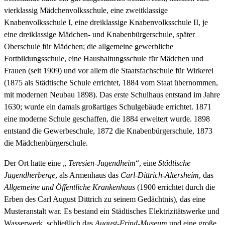
vierklassig Mädchenvolksschule, eine zweitklassige
Knabenvolksschule I, eine dreiklassige Knabenvolksschule II, je
eine dreiklassige Mädchen- und Knabenbürgerschule, später
Oberschule für Mädchen; die allgemeine gewerbliche
Fortbildungsschule, eine Haushaltungsschule für Mädchen und
Frauen (seit 1909) und vor allem die Staatsfachschule für Wirkerei
(1875 als Städtische Schule errichtet, 1884 vom Staat übernommen,
mit modernen Neubau 1898). Das erste Schulhaus entstand im Jahre
1630; wurde ein damals großartiges Schulgebäude errichtet. 1871
eine moderne Schule geschaffen, die 1884 erweitert wurde. 1898
entstand die Gewerbeschule, 1872 die Knabenbürgerschule, 1873
die Mädchenbürgerschule.
Der Ort hatte eine „
Teresien-Jugendheim
“, eine
Städtische
Jugendherberge
, als Armenhaus das
Carl-Dittrich-Altersheim
, das
Allgemeine und Öffentliche Krankenhaus
(1900 errichtet durch die
Erben des Carl August Dittrich zu seinem Gedächtnis), das eine
Musteranstalt war. Es bestand ein Städtisches Elektrizitätswerke und
Wasserwerk, schließlich das
August-Frind-Museum
und eine große