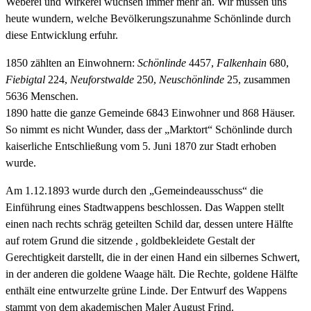
Weberei und Wirkerei wuchsen immer mehr an. Wir müssen uns
heute wundern, welche Bevölkerungszunahme Schönlinde durch
diese Entwicklung erfuhr.
1850 zählten an Einwohnern:
Schönlinde
4457,
Falkenhain
680,
Fiebigtal
224,
Neuforstwalde
250,
Neuschönlinde
25, zusammen
5636 Menschen.
1890 hatte die ganze Gemeinde 6843 Einwohner und 868 Häuser.
So nimmt es nicht Wunder, dass der „Marktort“ Schönlinde durch
kaiserliche Entschließung vom 5. Juni 1870 zur Stadt erhoben
wurde.
Am 1.12.1893 wurde durch den „Gemeindeausschuss“ die
Einführung eines Stadtwappens beschlossen. Das Wappen stellt
einen nach rechts schräg geteilten Schild dar, dessen untere Hälfte
auf rotem Grund die sitzende , goldbekleidete Gestalt der
Gerechtigkeit darstellt, die in der einen Hand ein silbernes Schwert,
in der anderen die goldene Waage hält. Die Rechte, goldene Hälfte
enthält eine entwurzelte grüne Linde. Der Entwurf des Wappens
stammt von dem akademischen Maler August Frind.