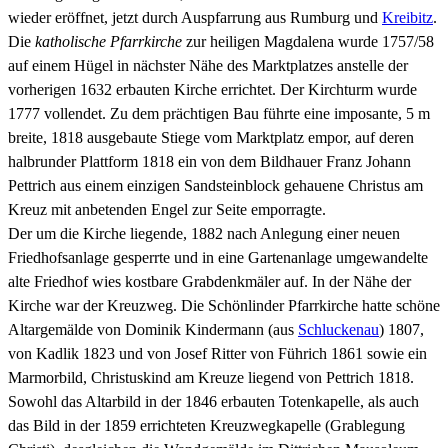
wieder eröffnet, jetzt durch Auspfarrung aus Rumburg und
Kreibitz
.
Die
katholische Pfarrkirche
zur heiligen Magdalena wurde 1757/58
auf einem Hügel in nächster Nähe des Marktplatzes anstelle der
vorherigen 1632 erbauten Kirche errichtet. Der Kirchturm wurde
1777 vollendet. Zu dem prächtigen Bau führte eine imposante, 5 m
breite, 1818 ausgebaute Stiege vom Marktplatz empor, auf deren
halbrunder Plattform 1818 ein von dem Bildhauer Franz Johann
Pettrich aus einem einzigen Sandsteinblock gehauene Christus am
Kreuz mit anbetenden Engel zur Seite emporragte.
Der um die Kirche liegende, 1882 nach Anlegung einer neuen
Friedhofsanlage gesperrte und in eine Gartenanlage umgewandelte
alte Friedhof wies kostbare Grabdenkmäler auf. In der Nähe der
Kirche war der Kreuzweg. Die Schönlinder Pfarrkirche hatte schöne
Altargemälde von Dominik Kindermann (aus
Schluckenau
) 1807,
von Kadlik 1823 und von Josef Ritter von Führich 1861 sowie ein
Marmorbild, Christuskind am Kreuze liegend von Pettrich 1818.
Sowohl das Altarbild in der 1846 erbauten Totenkapelle, als auch
das Bild in der 1859 errichteten Kreuzwegkapelle (Grablegung