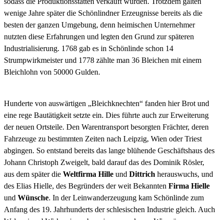
sodass die Produktionsstätten verkauft wurden. Trotzdem galten
wenige Jahre später die Schönlindner Erzeugnisse bereits als die
besten der ganzen Umgebung, denn heimischen Unternehmer
nutzten diese Erfahrungen und legten den Grund zur späteren
Industrialisierung. 1768 gab es in Schönlinde schon 14
Strumpwirkmeister und 1778 zählte man 36 Bleichen mit einem
Bleichlohn von 50000 Gulden.
Hunderte von auswärtigen „Bleichknechten“ fanden hier Brot und
eine rege Bautätigkeit setzte ein. Dies führte auch zur Erweiterung
der neuen Ortsteile. Den Warentransport besorgten Frächter, deren
Fahrzeuge zu bestimmten Zeiten nach Leipzig, Wien oder Triest
abgingen. So entstand bereits das lange blühende Geschäftshaus des
Johann Christoph Zweigelt, bald darauf das des Dominik Rösler,
aus dem später die
Weltfirma
Hille
und
Dittrich
herauswuchs, und
des Elias Hielle, des Begründers der weit Bekannten
Firma Hielle
und
Wünsche
. In der Leinwanderzeugung kam Schönlinde zum
Anfang des 19. Jahrhunderts der schlesischen Industrie gleich. Auch