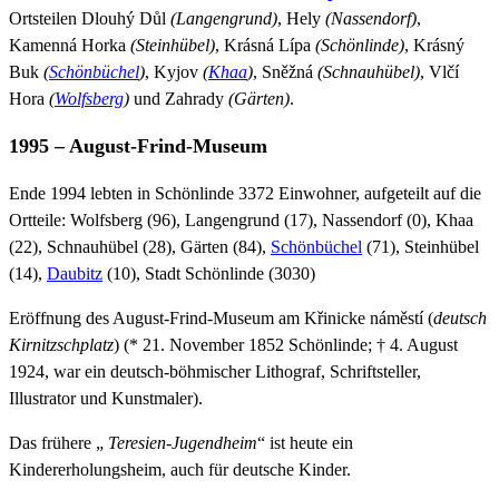
Ortsteilen Dlouhý Důl
(Langengrund)
, Hely
(Nassendorf)
,
Kamenná Horka
(Steinhübel)
, Krásná Lípa
(Schönlinde)
, Krásný
Buk
(
Schönbüchel
)
, Kyjov
(
Khaa
)
, Sněžná
(Schnauhübel)
, Vlčí
Hora
(
Wolfsberg
)
und Zahrady
(Gärten)
.
1995 – August-Frind-Museum
Ende 1994 lebten in Schönlinde 3372 Einwohner, aufgeteilt auf die
Ortteile: Wolfsberg (96), Langengrund (17), Nassendorf (0), Khaa
(22), Schnauhübel (28), Gärten (84),
Schönbüchel
(71), Steinhübel
(14),
Daubitz
(10), Stadt Schönlinde (3030)
Eröffnung des August-Frind-Museum am Křinicke náměstí (
deutsch
Kirnitzschplatz
) (* 21. November 1852 Schönlinde; † 4. August
1924, war ein deutsch-böhmischer Lithograf, Schriftsteller,
Illustrator und Kunstmaler).
Das frühere „
Teresien-Jugendheim
“ ist heute ein
Kindererholungsheim, auch für deutsche Kinder.