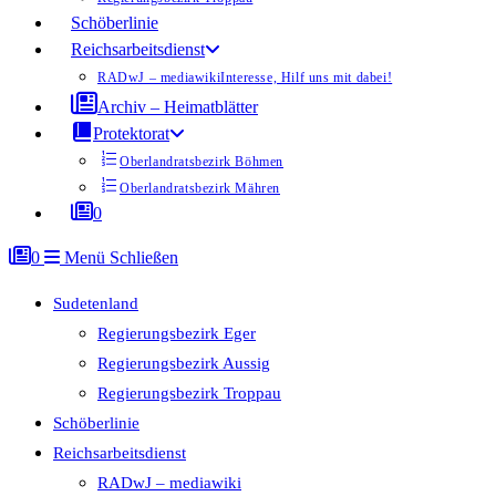
Schöberlinie
Reichsarbeitsdienst
RADwJ – mediawiki
Interesse, Hilf uns mit dabei!
Archiv – Heimatblätter
Protektorat
Oberlandratsbezirk Böhmen
Oberlandratsbezirk Mähren
0
0
Menü
Schließen
Sudetenland
Regierungsbezirk Eger
Regierungsbezirk Aussig
Regierungsbezirk Troppau
Schöberlinie
Reichsarbeitsdienst
RADwJ – mediawiki