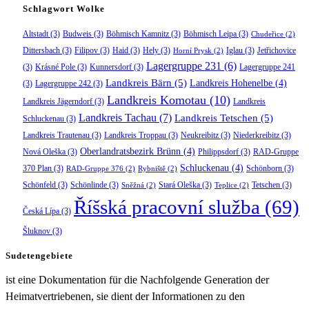
Schlagwort Wolke
Altstadt
(3)
Budweis
(3)
Böhmisch Kamnitz
(3)
Böhmisch Leipa
(3)
Chudeřice
(2)
Dittersbach
(3)
Filipov
(3)
Haid
(3)
Hely
(3)
Iglau
(3)
Jetřichovice
Horní Prysk
(2)
Lagergruppe 231
(6)
(3)
Krásné Pole
(3)
Kunnersdorf
(3)
Lagergruppe 241
Landkreis Bärn
(5)
Landkreis Hohenelbe
(4)
(3)
Lagergruppe 242
(3)
Landkreis Komotau
(10)
Landkreis Jägerndorf
(3)
Landkreis
Landkreis Tachau
(7)
Landkreis Tetschen
(5)
Schluckenau
(3)
Landkreis Trautenau
(3)
Landkreis Troppau
(3)
Neukreibitz
(3)
Niederkreibitz
(3)
Oberlandratsbezirk Brünn
(4)
Nová Oleška
(3)
Philippsdorf
(3)
RAD-Gruppe
Schluckenau
(4)
370 Plan
(3)
Schönborn
(3)
RAD-Gruppe 376
(2)
Rybniště
(2)
Schönfeld
(3)
Schönlinde
(3)
Stará Oleška
(3)
Tetschen
(3)
Sněžná
(2)
Teplice
(2)
Říšská pracovní služba
(69)
Česká Lípa
(3)
Šluknov
(3)
Sudetengebiete
ist eine Dokumentation für die Nachfolgende Generation der
Heimatvertriebenen, sie dient der Informationen zu den