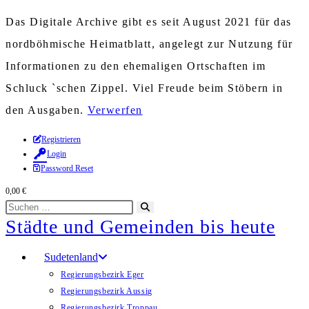
Das Digitale Archive gibt es seit August 2021 für das
nordböhmische Heimatblatt, angelegt zur Nutzung für
Informationen zu den ehemaligen Ortschaften im
Schluck `schen Zippel. Viel Freude beim Stöbern in
den Ausgaben.
Verwerfen
Zum
Registrieren
Login
Inhalt
Password Reset
springen
0,00
€
Diese
Suche
Städte und Gemeinden bis heute
Website
starten
durchsuchen
Sudetenland
Regierungsbezirk Eger
Regierungsbezirk Aussig
Regierungsbezirk Troppau