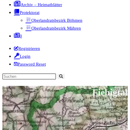
Archiv – Heimatblätter
Protektorat
Oberlandratsbezirk Böhmen
Oberlandratsbezirk Mähren
0
Registrieren
Login
Password Reset
Diese
Website
Fiebigtal
durchsuchen