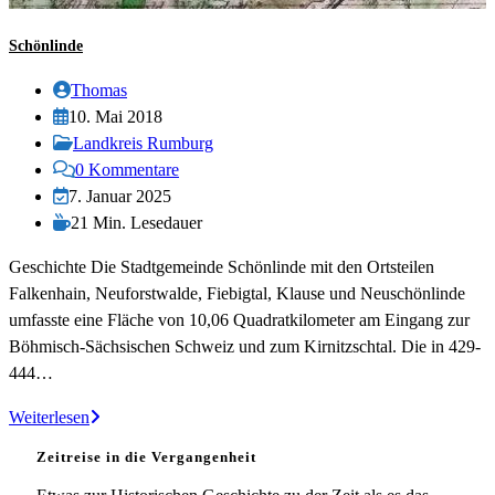
Schönlinde
Beitrags-
Thomas
Autor:
Beitrag
10. Mai 2018
veröffentlicht:
Beitrags-
Landkreis Rumburg
Kategorie:
Beitrags-
0 Kommentare
Kommentare:
Beitrag
7. Januar 2025
zuletzt
Lesedauer:
21 Min. Lesedauer
geändert
Geschichte Die Stadtgemeinde Schönlinde mit den Ortsteilen
am:
Falkenhain, Neuforstwalde, Fiebigtal, Klause und Neuschönlinde
umfasste eine Fläche von 10,06 Quadratkilometer am Eingang zur
Böhmisch-Sächsischen Schweiz und zum Kirnitzschtal. Die in 429-
444…
Schönlinde
Weiterlesen
Zeitreise in die Vergangenheit