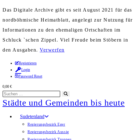
Das Digitale Archive gibt es seit August 2021 für das
nordböhmische Heimatblatt, angelegt zur Nutzung für
Informationen zu den ehemaligen Ortschaften im
Schluck `schen Zippel. Viel Freude beim Stöbern in
den Ausgaben.
Verwerfen
Zum
Registrieren
Login
Inhalt
Password Reset
springen
0,00
€
Diese
Suche
Städte und Gemeinden bis heute
Website
starten
durchsuchen
Sudetenland
Regierungsbezirk Eger
Regierungsbezirk Aussig
Regierungsbezirk Troppau