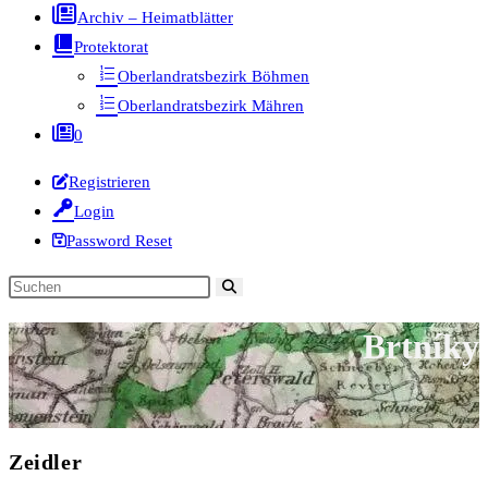
Archiv – Heimatblätter
Protektorat
Oberlandratsbezirk Böhmen
Oberlandratsbezirk Mähren
0
Registrieren
Login
Password Reset
Diese
Website
Brtníky
durchsuchen
Zeidler