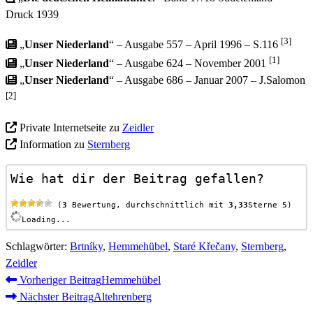
Druck 1939
[3]
„
Unser Niederland
“ – Ausgabe 557 – April 1996 – S.116
[1]
„
Unser Niederland
“ – Ausgabe 624 – November 2001
„
Unser Niederland
“ – Ausgabe 686 – Januar 2007 – J.Salomon
[2]
Private Internetseite zu
Zeidler
Information zu
Sternberg
Wie hat dir der Beitrag gefallen?
 (
3
 Bewertung, durchschnittlich mit 
3,33
Sterne 5)
Loading...
Schlagwörter
:
Brtníky
,
Hemmehübel
,
Staré Křečany
,
Sternberg
,
Zeidler
Weitere
Vorheriger Beitrag
Hemmehübel
Nächster Beitrag
Altehrenberg
Artikel