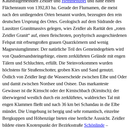
Katastralgemeinden Zeidler und
Hemmehübel
und hatte einen
Flächenraum von 1392,83 ha. Gerade der Flurnamen, die meist
nach den umliegenden Orten benannt wurden, bezeugten den rein
deutschen Ursprung des Ortes. Geologisch auf dem Südrande des
Lausitzer Granitmassivs gelegen, wies Zeidler als Rarität den „roten
Zeidler Granit“ auf, einen fleischroten, poryhyrisch ausgeschiedenen
Felspat mit erbsengroßen grauen Quarzkörnern und wenig
Magnesiumglimmer. Der natürliche Teil des Gemeindegebiets wird
von Quadersandsteingebirge, einem zerklüfteten Gelände mit engen
Tälern und Schluchten, erfüllt. Die Steinvorkommen wurden
höchstens für Straßenschotter, groben Kies und Sand genutzt.
Östlich von Zeidler liegt die Wasserscheide zwischen Elbe und Oder
und damit zwischen Nordsee und Ostsee. Das markanteste
Gewässer ist die Kirnscht oder der Kirnischbach (Kirnitsch); der
überwiegend westlich durch ein zerklüftetes, waldreiches Tal mit
engen Klammen fließt und nach 36 km bei Schandau in die Elbe
mündet. Die Umgebung ist bergig und sehr romantisch, einzelne
Bergkuppen und Höhenzüge bieten eine herrliche Aussicht. Zeidler
bildete einen Knotenpunkt der Bezirksstraße
Schönlinde
–