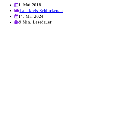
Beitrag
1. Mai 2018
veröffentlicht:
Beitrags-
Landkreis Schluckenau
Kategorie:
Beitrag
14. Mai 2024
zuletzt
Lesedauer:
9 Min. Lesedauer
geändert
am: