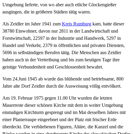
Umgebung lieferte, von wo aber auch etliche Glockengießer
ausgingen, die in größeren Städten tätig waren.
Als Zeidler im Jahre 1941 zum
Kreis Rumburg
kam, hatte dieser
38780 Einwohner, davon nur 2811 in der Landwirtschaft und
Forstwirtschaft, 22597 in der Industrie und Handwerk, 5297 in
Handel und Verkehr, 2379 in öffentlichen und privaten Diensten,
5696 in selbständigen Berufen tätig. Die Menschen aus Zeidler
haben auch in der Vertreibung und bis zum heutigen Tage ihre
geistige Verbundenheit und Geschlossenheit bewahrt.
Vom 24.Juni 1945 ab wurde das blühende und betriebsame, 800
Jahre alte Dorf Zeidler durch die Ausweisung völlig entvölkert.
Am 19. Februar 1975 gegen 11.00 Uhr wurden die letzten
Mauerreste dieser schönen Kirche mit dem in weiter Umgebung
einmaligen Kirchturm gesprengt und im Mai desselben Jahres mit
einer Planierraupe eingeebnet und der Platz mit frischer Erde
überdeckt. Die verbliebenen Figuren, Altäre, die Kanzel und die
Bänke wurden in eine abgebrannte Kirche des slowakischen Dorfes