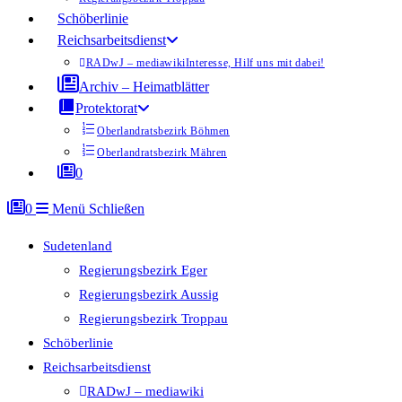
Schöberlinie
Reichsarbeitsdienst
RADwJ – mediawiki
Interesse, Hilf uns mit dabei!
Archiv – Heimatblätter
Protektorat
Oberlandratsbezirk Böhmen
Oberlandratsbezirk Mähren
0
0
Menü
Schließen
Sudetenland
Regierungsbezirk Eger
Regierungsbezirk Aussig
Regierungsbezirk Troppau
Schöberlinie
Reichsarbeitsdienst
RADwJ – mediawiki