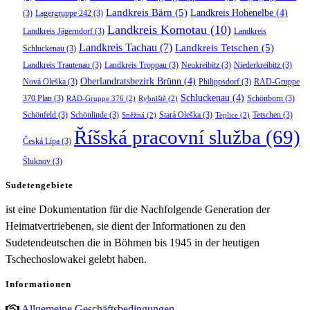
Landkreis Bärn
(5)
Landkreis Hohenelbe
(4)
(3)
Lagergruppe 242
(3)
Landkreis Komotau
(10)
Landkreis Jägerndorf
(3)
Landkreis
Landkreis Tachau
(7)
Landkreis Tetschen
(5)
Schluckenau
(3)
Landkreis Trautenau
(3)
Landkreis Troppau
(3)
Neukreibitz
(3)
Niederkreibitz
(3)
Oberlandratsbezirk Brünn
(4)
Nová Oleška
(3)
Philippsdorf
(3)
RAD-Gruppe
Schluckenau
(4)
370 Plan
(3)
Schönborn
(3)
RAD-Gruppe 376
(2)
Rybniště
(2)
Schönfeld
(3)
Schönlinde
(3)
Stará Oleška
(3)
Tetschen
(3)
Sněžná
(2)
Teplice
(2)
Říšská pracovní služba
(69)
Česká Lípa
(3)
Šluknov
(3)
Sudetengebiete
ist eine Dokumentation für die Nachfolgende Generation der
Heimatvertriebenen, sie dient der Informationen zu den
Sudetendeutschen die in Böhmen bis 1945 in der heutigen
Tschechoslowakei gelebt haben.
Informationen
Allgemeine Geschäftsbedingungen