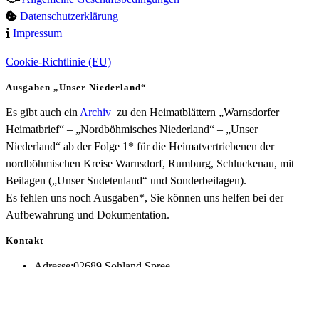
Datenschutzerklärung
Impressum
Cookie-Richtlinie (EU)
Ausgaben „Unser Niederland“
Es gibt auch ein
Archiv
zu den Heimatblättern „Warnsdorfer
Heimatbrief“ – „Nordböhmisches Niederland“ – „Unser
Niederland“ ab der Folge 1* für die Heimatvertriebenen der
nordböhmischen Kreise Warnsdorf, Rumburg, Schluckenau, mit
Beilagen („Unser Sudetenland“ und Sonderbeilagen).
Es fehlen uns noch Ausgaben*, Sie können uns helfen bei der
Aufbewahrung und Dokumentation.
Kontakt
Adresse:
02689 Sohland Spree
Opens
Tausche Heimatzeitung
e-Mail Kontakt
in
Besucher der Seite
Gästebuch
your