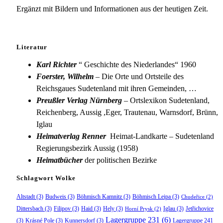
Ergänzt mit Bildern und Informationen aus der heutigen Zeit.
Literatur
Karl Richter
“ Geschichte des Niederlandes“ 1960
Foerster, Wilhelm
– Die Orte und Ortsteile des
Reichsgaues Sudetenland mit ihren Gemeinden, …
Preußler Verlag Nürnberg
– Ortslexikon Sudetenland,
Reichenberg, Aussig ,Eger, Trautenau, Warnsdorf, Brünn,
Iglau
Heimatverlag Renner
Heimat-Landkarte – Sudetenland
Regierungsbezirk Aussig (1958)
Heimatbücher
der politischen Bezirke
Schlagwort Wolke
Altstadt
(3)
Budweis
(3)
Böhmisch Kamnitz
(3)
Böhmisch Leipa
(3)
Chudeřice
(2)
Dittersbach
(3)
Filipov
(3)
Haid
(3)
Hely
(3)
Iglau
(3)
Jetřichovice
Horní Prysk
(2)
Lagergruppe 231
(6)
(3)
Krásné Pole
(3)
Kunnersdorf
(3)
Lagergruppe 241