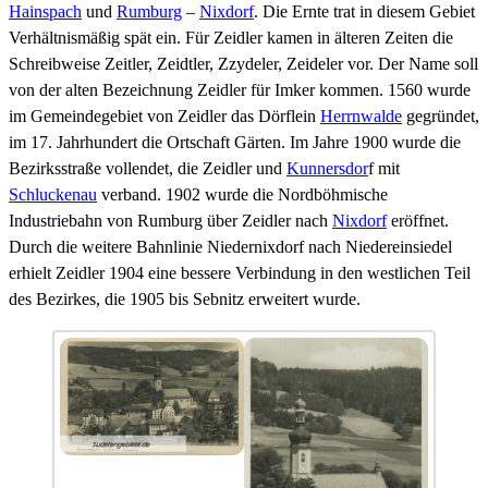
Hainspach
und
Rumburg
–
Nixdorf
. Die Ernte trat in diesem Gebiet
Verhältnismäßig spät ein. Für Zeidler kamen in älteren Zeiten die
Schreibweise Zeitler, Zeidtler, Zzydeler, Zeideler vor. Der Name soll
von der alten Bezeichnung Zeidler für Imker kommen. 1560 wurde
im Gemeindegebiet von Zeidler das Dörflein
Herrnwalde
gegründet,
im 17. Jahrhundert die Ortschaft Gärten. Im Jahre 1900 wurde die
Bezirksstraße vollendet, die Zeidler und
Kunnersdor
f mit
Schluckenau
verband. 1902 wurde die Nordböhmische
Industriebahn von Rumburg über Zeidler nach
Nixdorf
eröffnet.
Durch die weitere Bahnlinie Niedernixdorf nach Niedereinsiedel
erhielt Zeidler 1904 eine bessere Verbindung in den westlichen Teil
des Bezirkes, die 1905 bis Sebnitz erweitert wurde.