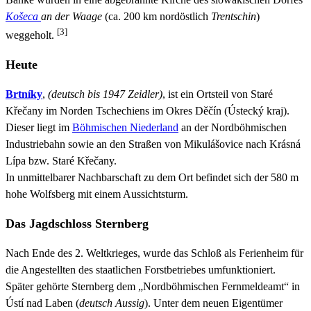
Košeca
an der Waage
(ca. 200 km nordöstlich
Trentschin
)
[3]
weggeholt.
Heute
Brtníky
,
(deutsch bis 1947 Zeidler)
, ist ein Ortsteil von Staré
Křečany im Norden Tschechiens im Okres Děčín (Ústecký kraj).
Dieser liegt im
Böhmischen Niederland
an der Nordböhmischen
Industriebahn sowie an den Straßen von Mikulášovice nach Krásná
Lípa bzw. Staré Křečany.
In unmittelbarer Nachbarschaft zu dem Ort befindet sich der 580 m
hohe Wolfsberg mit einem Aussichtsturm.
Das
Jagdschloss Sternberg
Nach Ende des 2. Weltkrieges, wurde das Schloß als Ferienheim für
die Angestellten des staatlichen Forstbetriebes umfunktioniert.
Später gehörte Sternberg dem „Nordböhmischen Fernmeldeamt“ in
Ústí nad Laben (
deutsch Aussig
). Unter dem neuen Eigentümer