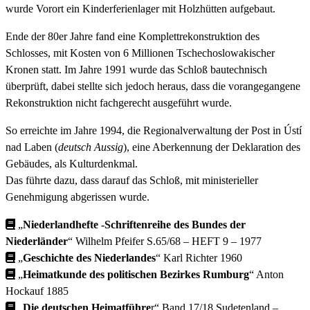
wurde Vorort ein Kinderferienlager mit Holzhütten aufgebaut.
Ende der 80er Jahre fand eine Komplettrekonstruktion des
Schlosses, mit Kosten von 6 Millionen Tschechoslowakischer
Kronen statt. Im Jahre 1991 wurde das Schloß bautechnisch
überprüft, dabei stellte sich jedoch heraus, dass die vorangegangene
Rekonstruktion nicht fachgerecht ausgeführt wurde.
So erreichte im Jahre 1994, die Regionalverwaltung der Post in Ústí
nad Laben (
deutsch Aussig
), eine Aberkennung der Deklaration des
Gebäudes, als Kulturdenkmal.
Das führte dazu, dass darauf das Schloß, mit ministerieller
Genehmigung abgerissen wurde.
„
Niederlandhefte -Schriftenreihe des Bundes der
Niederländer
“ Wilhelm Pfeifer S.65/68 – HEFT 9 – 1977
„
Geschichte des Niederlandes
“ Karl Richter
1960
„
Heimatkunde des politischen Bezirkes Rumburg
“ Anton
Hockauf 1885
„
Die deutschen Heimatführe
r“ Band 17/18 Sudetenland –