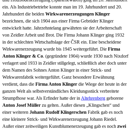
ein. Als Industriebetriebe konnte man im 19. Jahrhundert und 20.
Jahrhundert die beiden
Wirkwarenerzeugungen Klinger
bezeichnen, die sich 1904 aus einer Firma Gebrüder Klinger
entwickelt hatte. Jahrzehntelang gewährten sie der Arbeiterschaft
von Zeidler Arbeit und Brot. Die Firma Johann Klinger ging 1932
in der schlechten Wirtschaftslage der ČSR ein. Eine bescheidene
Wirkwarenerzeugung wurde bis 1945 weitergeführt. Die
Firma
Anton Klinger & Co
. (gegründete 1904) wurde 1930 nach Nixdorf
verlagert und 1933 in Zeidler stillgelegt, schließlich aber doch unter
dem Namen des Sohnes Anton Klinger in einer Strick- und
Wirkwarenfabrik weitergeführt. Ganz besondere Erwähnung
verdient, dass die
Firma Anton Klinger
die Wiege der heute in der
ganzen Welt als selbstverständliches Kleidungsstück verbreitete
Strumpfhose war. Als Erfinder hatte der in
Altehrenberg
geborene
Anton Josef Müller
zu gelten. Außer diesen „Klingschen“ und
einer weiteren
Johann Rudolf Klingerschen
Fabrik gab es noch
eine kleinere Strick- und Wirkwarenerzeugung Johann Riedel.
Außer einer zeitweiligen Kunstblumenerzeugung gab es noch
zwei