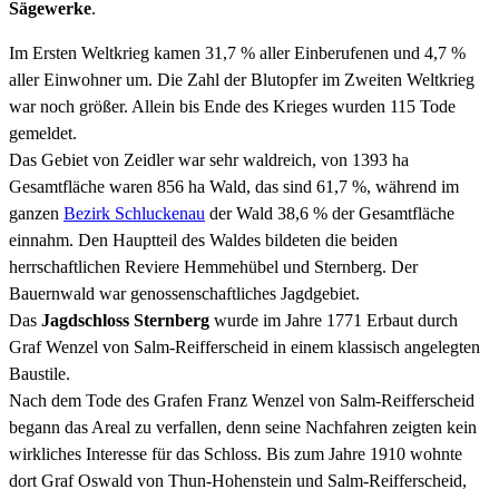
Sägewerke
.
Im Ersten Weltkrieg kamen 31,7 % aller Einberufenen und 4,7 %
aller Einwohner um. Die Zahl der Blutopfer im Zweiten Weltkrieg
war noch größer. Allein bis Ende des Krieges wurden 115 Tode
gemeldet.
Das Gebiet von Zeidler war sehr waldreich, von 1393 ha
Gesamtfläche waren 856 ha Wald, das sind 61,7 %, während im
ganzen
Bezirk Schluckenau
der Wald 38,6 % der Gesamtfläche
einnahm. Den Hauptteil des Waldes bildeten die beiden
herrschaftlichen Reviere Hemmehübel und Sternberg. Der
Bauernwald war genossenschaftliches Jagdgebiet.
Das
Jagdschloss Sternberg
wurde im Jahre 1771 Erbaut durch
Graf Wenzel von Salm-Reifferscheid in einem klassisch angelegten
Baustile.
Nach dem Tode des Grafen Franz Wenzel von Salm-Reifferscheid
begann das Areal zu verfallen, denn seine Nachfahren zeigten kein
wirkliches Interesse für das Schloss. Bis zum Jahre 1910 wohnte
dort Graf Oswald von Thun-Hohenstein und Salm-Reifferscheid,