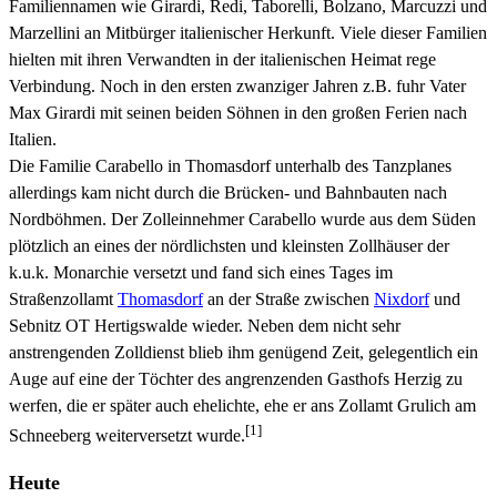
Familiennamen wie Girardi, Redi, Taborelli, Bolzano, Marcuzzi und
Marzellini an Mitbürger italienischer Herkunft. Viele dieser Familien
hielten mit ihren Verwandten in der italienischen Heimat rege
Verbindung. Noch in den ersten zwanziger Jahren z.B. fuhr Vater
Max Girardi mit seinen beiden Söhnen in den großen Ferien nach
Italien.
Die Familie Carabello in Thomasdorf unterhalb des Tanzplanes
allerdings kam nicht durch die Brücken- und Bahnbauten nach
Nordböhmen. Der Zolleinnehmer Carabello wurde aus dem Süden
plötzlich an eines der nördlichsten und kleinsten Zollhäuser der
k.u.k. Monarchie versetzt und fand sich eines Tages im
Straßenzollamt
Thomasdorf
an der Straße zwischen
Nixdorf
und
Sebnitz OT Hertigswalde wieder. Neben dem nicht sehr
anstrengenden Zolldienst blieb ihm genügend Zeit, gelegentlich ein
Auge auf eine der Töchter des angrenzenden Gasthofs Herzig zu
werfen, die er später auch ehelichte, ehe er ans Zollamt Grulich am
[1]
Schneeberg weiterversetzt wurde.
Heute