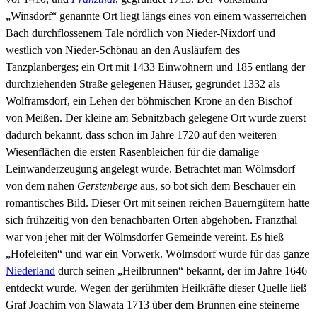
„Winsdorf“ genannte Ort liegt längs eines von einem wasserreichen
Bach durchflossenem Tale nördlich von Nieder-Nixdorf und
westlich von Nieder-Schönau an den Ausläufern des
Tanzplanberges; ein Ort mit 1433 Einwohnern und 185 entlang der
durchziehenden Straße gelegenen Häuser, gegründet 1332 als
Wolframsdorf, ein Lehen der böhmischen Krone an den Bischof
von Meißen. Der kleine am Sebnitzbach gelegene Ort wurde zuerst
dadurch bekannt, dass schon im Jahre 1720 auf den weiteren
Wiesenflächen die ersten Rasenbleichen für die damalige
Leinwanderzeugung angelegt wurde. Betrachtet man Wölmsdorf
von dem nahen
Gerstenberge
aus, so bot sich dem Beschauer ein
romantisches Bild. Dieser Ort mit seinen reichen Bauerngütern hatte
sich frühzeitig von den benachbarten Orten abgehoben. Franzthal
war von jeher mit der Wölmsdorfer Gemeinde vereint. Es hieß
„Hofeleiten“ und war ein Vorwerk. Wölmsdorf wurde für das ganze
Niederland
durch seinen „Heilbrunnen“ bekannt, der im Jahre 1646
entdeckt wurde. Wegen der gerühmten Heilkräfte dieser Quelle ließ
Graf Joachim von Slawata 1713 über dem Brunnen eine steinerne