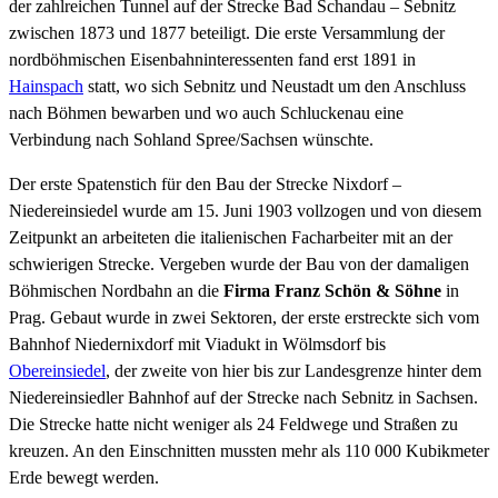
der zahlreichen Tunnel auf der Strecke Bad Schandau – Sebnitz
zwischen 1873 und 1877 beteiligt. Die erste Versammlung der
nordböhmischen Eisenbahninteressenten fand erst 1891 in
Hainspach
statt, wo sich Sebnitz und Neustadt um den Anschluss
nach Böhmen bewarben und wo auch Schluckenau eine
Verbindung nach Sohland Spree/Sachsen wünschte.
Der erste Spatenstich für den Bau der Strecke Nixdorf –
Niedereinsiedel wurde am 15. Juni 1903 vollzogen und von diesem
Zeitpunkt an arbeiteten die italienischen Facharbeiter mit an der
schwierigen Strecke. Vergeben wurde der Bau von der damaligen
Böhmischen Nordbahn an die
Firma Franz Schön & Söhne
in
Prag. Gebaut wurde in zwei Sektoren, der erste erstreckte sich vom
Bahnhof Niedernixdorf mit Viadukt in Wölmsdorf bis
Obereinsiedel
, der zweite von hier bis zur Landesgrenze hinter dem
Niedereinsiedler Bahnhof auf der Strecke nach Sebnitz in Sachsen.
Die Strecke hatte nicht weniger als 24 Feldwege und Straßen zu
kreuzen. An den Einschnitten mussten mehr als 110 000 Kubikmeter
Erde bewegt werden.