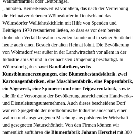
Wallfahrtsartikel oder „Mitbringsel
„ anboten. Bemerkenswert ist vor allem, das nach der Vertreibung
die Heimatvertriebenen Wölmsdorfer in Deutschland das
Wölmsdorfer Wallfahrtskichlein mit Hilfe von Spenden und
Beiträgen 1970 restaurieren ließen, so dass es vor dem bereits
drohenden Verfall bewahren werden konnte und in seiner Schönheit
heute auch einen Besuch der alten Heimat lohnt. Die Bevölkerung
von Wölmsdorf war außer in der Landwirtschaft vor allem in der
Industrie am Ort und in der nächsten Umgebung beschäftigt. In
Wölmsdorf gab es
zwei Bandfabriken, sechs
Kunstblumenerzeugungen, eine Blumenbestandsfabrik, zwei
Kartonagenfabriken, eine Maschinenfabrik, eine Pappenfabrik,
ein Sägewerk, eine Spinnerei und eine Teigwarenfabrik
, sowie
alle für die Versorgung der Bevölkerung ausreichenden Handwerks-
und Dienstleistungsunternehmen. Auch dieses bescheidene Dorf
war ein Spiegelbild der nordböhmische Industrielandschaft, einer
wahren und ausgewogenen Mischung aus pulsierender Wirtschaft
und gesegneten Naturschönheit. Von den Firmen können wir
namentlich aufführen die
Blumenfabrik Johann Herschel
mit 300