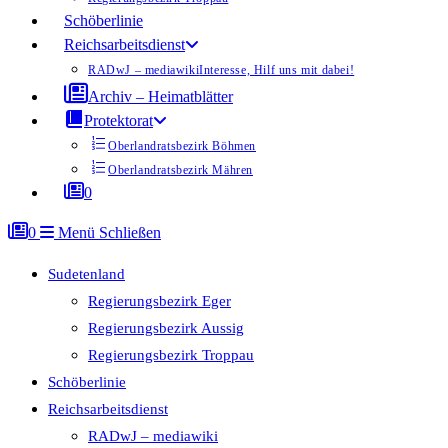
Schöberlinie
Reichsarbeitsdienst
RADwJ – mediawiki
Interesse, Hilf uns mit dabei!
Archiv – Heimatblätter
Protektorat
Oberlandratsbezirk Böhmen
Oberlandratsbezirk Mähren
0
0
Menü
Schließen
Sudetenland
Regierungsbezirk Eger
Regierungsbezirk Aussig
Regierungsbezirk Troppau
Schöberlinie
Reichsarbeitsdienst
RADwJ – mediawiki