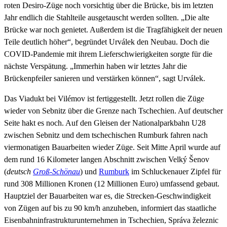
roten Desiro-Züge noch vorsichtig über die Brücke, bis im letzten
Jahr endlich die Stahlteile ausgetauscht werden sollten. „Die alte
Brücke war noch genietet. Außerdem ist die Tragfähigkeit der neuen
Teile deutlich höher“, begründet Urválek den Neubau. Doch die
COVID-Pandemie mit ihrem Lieferschwierigkeiten sorgte für die
nächste Verspätung. „Immerhin haben wir letztes Jahr die
Brückenpfeiler sanieren und verstärken können“, sagt Urválek.
Das Viadukt bei Vilémov ist fertiggestellt. Jetzt rollen die Züge
wieder von Sebnitz über die Grenze nach Tschechien. Auf deutscher
Seite hakt es noch. Auf den Gleisen der Nationalparkbahn U28
zwischen Sebnitz und dem tschechischen Rumburk fahren nach
viermonatigen Bauarbeiten wieder Züge. Seit Mitte April wurde auf
dem rund 16 Kilometer langen Abschnitt zwischen Velký Šenov
(
deutsch
Groß-Schönau
) und
Rumburk
im Schluckenauer Zipfel für
rund 308 Millionen Kronen (12 Millionen Euro) umfassend gebaut.
Hauptziel der Bauarbeiten war es, die Strecken-Geschwindigkeit
von Zügen auf bis zu 90 km/h anzuheben, informiert das staatliche
Eisenbahninfrastrukturunternehmen in Tschechien, Správa železnic