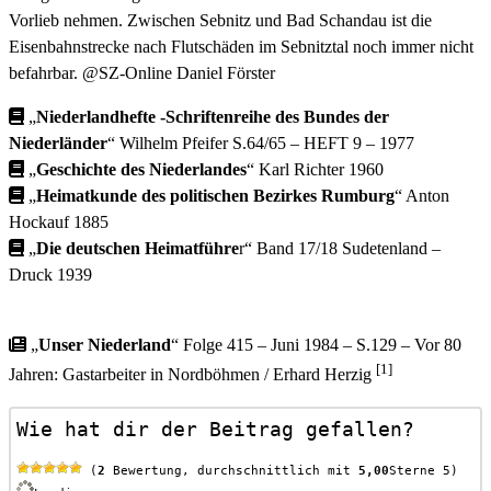
Vorlieb nehmen. Zwischen Sebnitz und Bad Schandau ist die
Eisenbahnstrecke nach Flutschäden im Sebnitztal noch immer nicht
befahrbar. @SZ-Online Daniel Förster
„
Niederlandhefte -Schriftenreihe des Bundes der
Niederländer
“ Wilhelm Pfeifer S.64/65 – HEFT 9 – 1977
„
Geschichte des Niederlandes
“ Karl Richter
1960
„
Heimatkunde des politischen Bezirkes Rumburg
“ Anton
Hockauf 1885
„
Die deutschen Heimatführe
r“ Band 17/18 Sudetenland –
Druck 1939
„
Unser Niederland
“ Folge 415 – Juni 1984 – S.129 – Vor 80
[1]
Jahren: Gastarbeiter in Nordböhmen / Erhard Herzig
Wie hat dir der Beitrag gefallen?
 (
2
 Bewertung, durchschnittlich mit 
5,00
Sterne 5)