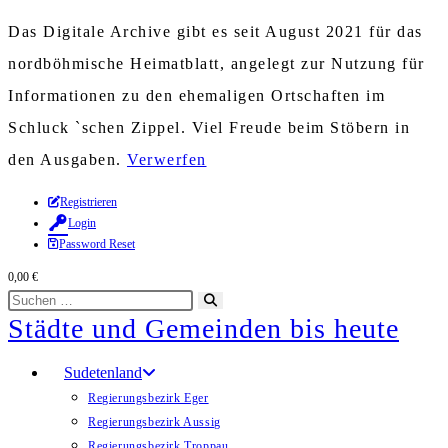
Das Digitale Archive gibt es seit August 2021 für das
nordböhmische Heimatblatt, angelegt zur Nutzung für
Informationen zu den ehemaligen Ortschaften im
Schluck `schen Zippel. Viel Freude beim Stöbern in
den Ausgaben.
Verwerfen
Zum
Registrieren
Login
Inhalt
Password Reset
springen
0,00
€
Diese
Suche
Städte und Gemeinden bis heute
Website
starten
durchsuchen
Sudetenland
Regierungsbezirk Eger
Regierungsbezirk Aussig
Regierungsbezirk Troppau