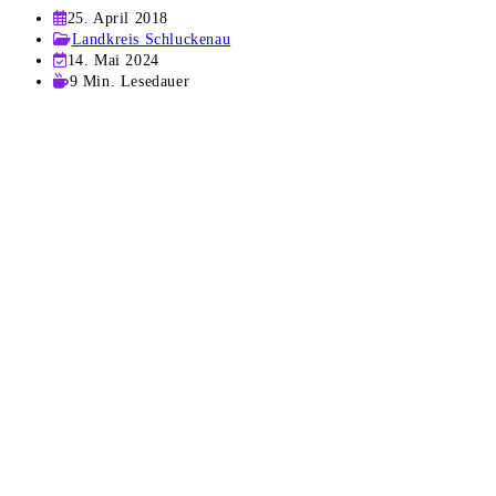
Beitrag
25. April 2018
veröffentlicht:
Beitrags-
Landkreis Schluckenau
Kategorie:
Beitrag
14. Mai 2024
zuletzt
Lesedauer:
9 Min. Lesedauer
geändert
am: