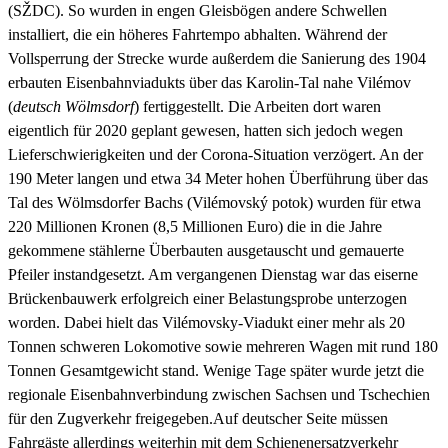
(SŽDC). So wurden in engen Gleisbögen andere Schwellen
installiert, die ein höheres Fahrtempo abhalten. Während der
Vollsperrung der Strecke wurde außerdem die Sanierung des 1904
erbauten Eisenbahnviadukts über das Karolin-Tal nahe Vilémov
(
deutsch Wölmsdorf
) fertiggestellt. Die Arbeiten dort waren
eigentlich für 2020 geplant gewesen, hatten sich jedoch wegen
Lieferschwierigkeiten und der Corona-Situation verzögert. An der
190 Meter langen und etwa 34 Meter hohen Überführung über das
Tal des Wölmsdorfer Bachs (Vilémovský potok) wurden für etwa
220 Millionen Kronen (8,5 Millionen Euro) die in die Jahre
gekommene stählerne Überbauten ausgetauscht und gemauerte
Pfeiler instandgesetzt. Am vergangenen Dienstag war das eiserne
Brückenbauwerk erfolgreich einer Belastungsprobe unterzogen
worden. Dabei hielt das Vilémovsky-Viadukt einer mehr als 20
Tonnen schweren Lokomotive sowie mehreren Wagen mit rund 180
Tonnen Gesamtgewicht stand. Wenige Tage später wurde jetzt die
regionale Eisenbahnverbindung zwischen Sachsen und Tschechien
für den Zugverkehr freigegeben.Auf deutscher Seite müssen
Fahrgäste allerdings weiterhin mit dem Schienenersatzverkehr