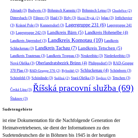
Altstadt
(3)
Budweis
(3)
Böhmisch Kamnitz
(3)
Böhmisch Leipa
(3)
Chudeřice
(2)
Dittersbach
(3)
Filipov
(3)
Haid
(3)
Hely
(3)
Iglau
(3)
Jetřichovice
Horní Prysk
(2)
Lagergruppe 231
(6)
(3)
Krásné Pole
(3)
Kunnersdorf
(3)
Lagergruppe 241
Landkreis Bärn
(5)
Landkreis Hohenelbe
(4)
(3)
Lagergruppe 242
(3)
Landkreis Komotau
(10)
Landkreis Jägerndorf
(3)
Landkreis
Landkreis Tachau
(7)
Landkreis Tetschen
(5)
Schluckenau
(3)
Landkreis Trautenau
(3)
Landkreis Troppau
(3)
Neukreibitz
(3)
Niederkreibitz
(3)
Oberlandratsbezirk Brünn
(4)
Nová Oleška
(3)
Philippsdorf
(3)
RAD-Gruppe
Schluckenau
(4)
370 Plan
(3)
Schönborn
(3)
RAD-Gruppe 376
(2)
Rybniště
(2)
Schönfeld
(3)
Schönlinde
(3)
Stará Oleška
(3)
Tetschen
(3)
Sněžná
(2)
Teplice
(2)
Říšská pracovní služba
(69)
Česká Lípa
(3)
Šluknov
(3)
Sudetengebiete
ist eine Dokumentation für die Nachfolgende Generation der
Heimatvertriebenen, sie dient der Informationen zu den
Sudetendeutschen die in Böhmen bis 1945 in der heutigen