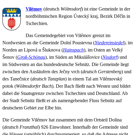
Vilémov
(deutsch
Wölmsdorf
) ist eine Gemeinde in der
nordböhmischen Region Ústecký kraj, Bezirk Děčín in
Tschechien.
Das Gemeindegebiet von Vilémov grenzt im
Nordwesten an die Gemeinde Dolní Poustevna (
Niedereinsiedel
), im
Norden an Lipová u Šluknova (
Hainspach
), im Osten an Velký
Šenov (
Groß-Schönau
), im Süden an Mikulášovice (
Nixdorf
) und
im Südwesten an das bundesdeutsche Sebnitz. Die Gemeinde liegt
zwischen den Ausläufern des Ječny vrch (
deutsch
Gerstenberg
) und
des Tanečnice (
deutsch
Tanzplan
) in einem Tal am Vilémovský
potok (
Wölmsdorfer Bach
). Der Bach fließt nach Westen und bildet
dabei die Staatsgrenze zwischen Tschechien und Deutschland. Ab
der Stadt Sebnitz fließt er als namengebender Fluss Sebnitz auf
deutschem Gebiet zur Elbe hin.
Die Gemeinde Vilémov hat zusammen mit dem Ortsteil Dolina
(
deutsch
Franzthal
) 926 Einwohner. Innerhalb der Gemeinde sind
die Häuser (ortsüblich) durchnummeriert, so daß die Adresse nicht