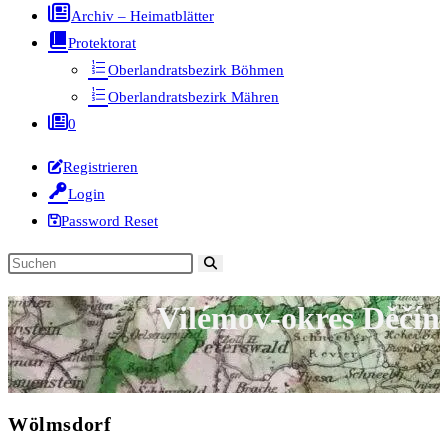
Archiv – Heimatblätter
Protektorat
Oberlandratsbezirk Böhmen
Oberlandratsbezirk Mähren
0
Registrieren
Login
Password Reset
Diese
Website
Vilémov-okres Děčín
durchsuchen
Wölmsdorf