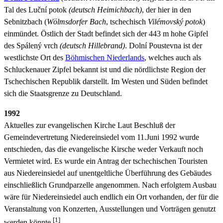
Tal des Luční potok
(
deutsch
Heimichbach)
, der hier in den
Sebnitzbach (
Wölmsdorfer Bach
, tschechisch
Vilémovský potok
)
einmündet. Östlich der Stadt befindet sich der 443 m hohe Gipfel
des Spálený vrch
(
deutsch
Hillebrand)
. Dolní Poustevna ist der
westlichste Ort des
Böhmischen Niederlands
, welches auch als
Schluckenauer Zipfel bekannt ist und die nördlichste Region der
Tschechischen Republik darstellt. Im Westen und Süden befindet
sich die Staatsgrenze zu Deutschland.
1992
Aktuelles zur evangelischen Kirche Laut Beschluß der
Gemeindevertretung Niedereinsiedel vom 11.Juni 1992 wurde
entschieden, das die evangelische Kirsche weder Verkauft noch
Vermietet wird. Es wurde ein Antrag der tschechischen Touristen
aus Niedereinsiedel auf unentgeltliche Überführung des Gebäudes
einschließlich Grundparzelle angenommen. Nach erfolgtem Ausbau
wäre für Niedereinsiedel auch endlich ein Ort vorhanden, der für die
Veranstaltung von Konzerten, Ausstellungen und Vorträgen genutzt
[1]
werden könnte.