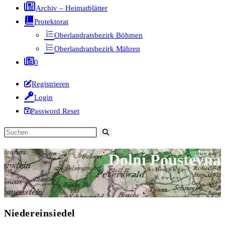
Archiv – Heimatblätter
Protektorat
Oberlandratsbezirk Böhmen
Oberlandratsbezirk Mähren
0
Registrieren
Login
Password Reset
Diese
Website
Dolní Poustevna
durchsuchen
Niedereinsiedel