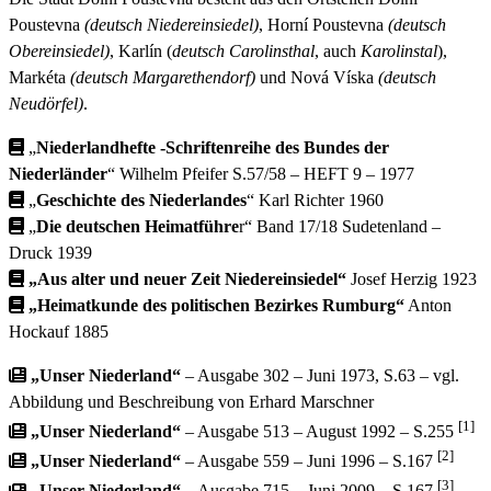
Poustevna
(deutsch Niedereinsiedel)
, Horní Poustevna
(deutsch
Obereinsiedel)
, Karlín (
deutsch Carolinsthal
, auch
Karolinstal
),
Markéta
(deutsch Margarethendorf)
und Nová Víska
(deutsch
Neudörfel)
.
„
Niederlandhefte -Schriftenreihe des Bundes der
Niederländer
“ Wilhelm Pfeifer S.57/58 – HEFT 9 – 1977
„
Geschichte des Niederlandes
“ Karl Richter
1960
„
Die deutschen Heimatführe
r“ Band 17/18 Sudetenland –
Druck 1939
„Aus alter und neuer Zeit Niedereinsiedel“
Josef Herzig 1923
„Heimatkunde des politischen Bezirkes Rumburg“
Anton
Hockauf 1885
„Unser Niederland“
– Ausgabe 302 – Juni 1973, S.63 – vgl.
Abbildung und Beschreibung von Erhard Marschner
[1]
„Unser Niederland“
– Ausgabe 513 – August 1992 – S.255
[2]
„Unser Niederland“
– Ausgabe 559 – Juni 1996 – S.167
[3]