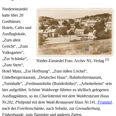
Niedereinsiedel
hatte über 20
Gasthäuser,
Hotels, Cafes und
Ausfluglokale,
„Zum alten
Gericht“, „Zum
Volksgarten“,
„Zur Schänke“,
[3]
Nieder-Einsiedel Foto: Archiv NL-Verlag
„Zum Stern“,
Hotel Maaz, „Zur Hoffnung“, „Zum süßen Löchel“,
Güttelbergrestaurant, „Deutsches Haus“, Bahnhofsrestaurant,
„Turmhalle“, „Ferdinantshöhe (Bundeshöhe)“, „Arbeiterheim“ sein
hier aufgeführt. Schöne Waldwege führten zu idyllisch gelegenen
Ausflugplätzen, so ins
Charlottental mit dem Waldresturant Haus
Nr.202, Philipstal mit dem Wald-Restaurant Haus Nr.141,
Franztal
,
nach der
Forellenschänke
, nach Sebnitz, zur
Grenadierburg
,
Finkenbaude
, zum
Tanzplan
und anderen Zielen.