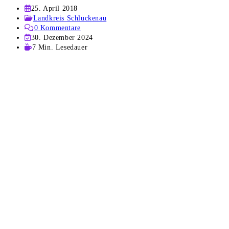
Beitrag
25. April 2018
veröffentlicht:
Beitrags-
Landkreis Schluckenau
Kategorie:
Beitrags-
0 Kommentare
Kommentare:
Beitrag
30. Dezember 2024
zuletzt
Lesedauer:
7 Min. Lesedauer
geändert
am: