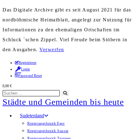
Das Digitale Archive gibt es seit August 2021 für das
nordböhmische Heimatblatt, angelegt zur Nutzung für
Informationen zu den ehemaligen Ortschaften im
Schluck `schen Zippel. Viel Freude beim Stöbern in
den Ausgaben.
Verwerfen
Zum
Registrieren
Login
Inhalt
Password Reset
springen
0,00
€
Diese
Suche
Städte und Gemeinden bis heute
Website
starten
durchsuchen
Sudetenland
Regierungsbezirk Eger
Regierungsbezirk Aussig
Regierungsbezirk Troppau