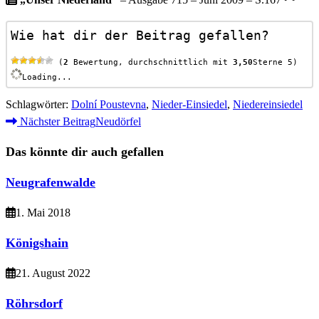
„Unser Niederland“
– Ausgabe 715 – Juni 2009 – S.167
Wie hat dir der Beitrag gefallen?
 (
2
 Bewertung, durchschnittlich mit 
3,50
Sterne 5)
Loading...
Schlagwörter
:
Dolní Poustevna
,
Nieder-Einsiedel
,
Niedereinsiedel
Weitere
Nächster Beitrag
Neudörfel
Artikel
Das könnte dir auch gefallen
ansehen
Neugrafenwalde
1. Mai 2018
Königshain
21. August 2022
Röhrsdorf