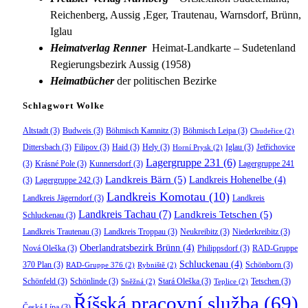
Reichenberg, Aussig ,Eger, Trautenau, Warnsdorf, Brünn,
Iglau
Heimatverlag Renner
Heimat-Landkarte – Sudetenland
Regierungsbezirk Aussig (1958)
Heimatbücher
der politischen Bezirke
Schlagwort Wolke
Altstadt
(3)
Budweis
(3)
Böhmisch Kamnitz
(3)
Böhmisch Leipa
(3)
Chudeřice
(2)
Dittersbach
(3)
Filipov
(3)
Haid
(3)
Hely
(3)
Iglau
(3)
Jetřichovice
Horní Prysk
(2)
Lagergruppe 231
(6)
(3)
Krásné Pole
(3)
Kunnersdorf
(3)
Lagergruppe 241
Landkreis Bärn
(5)
Landkreis Hohenelbe
(4)
(3)
Lagergruppe 242
(3)
Landkreis Komotau
(10)
Landkreis Jägerndorf
(3)
Landkreis
Landkreis Tachau
(7)
Landkreis Tetschen
(5)
Schluckenau
(3)
Landkreis Trautenau
(3)
Landkreis Troppau
(3)
Neukreibitz
(3)
Niederkreibitz
(3)
Oberlandratsbezirk Brünn
(4)
Nová Oleška
(3)
Philippsdorf
(3)
RAD-Gruppe
Schluckenau
(4)
370 Plan
(3)
Schönborn
(3)
RAD-Gruppe 376
(2)
Rybniště
(2)
Schönfeld
(3)
Schönlinde
(3)
Stará Oleška
(3)
Tetschen
(3)
Sněžná
(2)
Teplice
(2)
Říšská pracovní služba
(69)
Česká Lípa
(3)