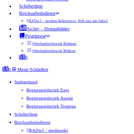
Schöberlinie
Reichsarbeitsdienst
RADwJ – mediawiki
Interesse, Hilf uns mit dabei!
Archiv – Heimatblätter
Protektorat
Oberlandratsbezirk Böhmen
Oberlandratsbezirk Mähren
0
0
Menü
Schließen
Sudetenland
Regierungsbezirk Eger
Regierungsbezirk Aussig
Regierungsbezirk Troppau
Schöberlinie
Reichsarbeitsdienst
RADwJ – mediawiki