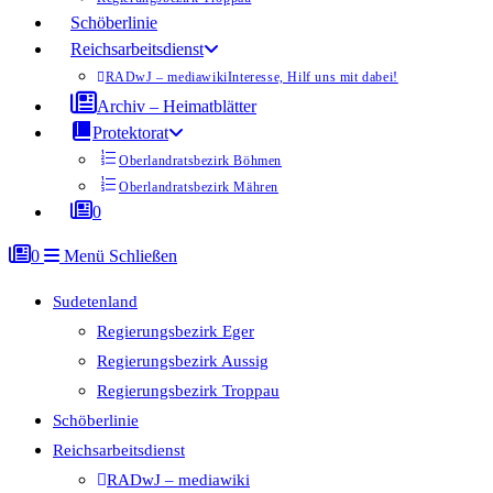
Schöberlinie
Reichsarbeitsdienst
RADwJ – mediawiki
Interesse, Hilf uns mit dabei!
Archiv – Heimatblätter
Protektorat
Oberlandratsbezirk Böhmen
Oberlandratsbezirk Mähren
0
0
Menü
Schließen
Sudetenland
Regierungsbezirk Eger
Regierungsbezirk Aussig
Regierungsbezirk Troppau
Schöberlinie
Reichsarbeitsdienst
RADwJ – mediawiki