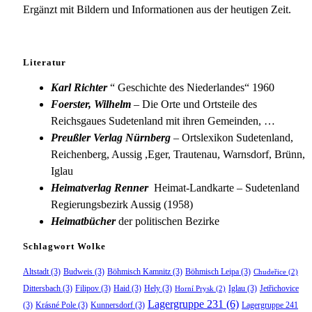
Ergänzt mit Bildern und Informationen aus der heutigen Zeit.
Literatur
Karl Richter
“ Geschichte des Niederlandes“ 1960
Foerster, Wilhelm
– Die Orte und Ortsteile des
Reichsgaues Sudetenland mit ihren Gemeinden, …
Preußler Verlag Nürnberg
– Ortslexikon Sudetenland,
Reichenberg, Aussig ,Eger, Trautenau, Warnsdorf, Brünn,
Iglau
Heimatverlag Renner
Heimat-Landkarte – Sudetenland
Regierungsbezirk Aussig (1958)
Heimatbücher
der politischen Bezirke
Schlagwort Wolke
Altstadt
(3)
Budweis
(3)
Böhmisch Kamnitz
(3)
Böhmisch Leipa
(3)
Chudeřice
(2)
Dittersbach
(3)
Filipov
(3)
Haid
(3)
Hely
(3)
Iglau
(3)
Jetřichovice
Horní Prysk
(2)
Lagergruppe 231
(6)
(3)
Krásné Pole
(3)
Kunnersdorf
(3)
Lagergruppe 241