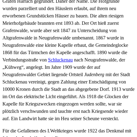
Grafen Harrach gegründet. Daher der Name. Die Hofgründe
wurden parzelliert und den Häuslern erlaubt, auf ihrem neu
erworbenen Grundstücken Häuser zu bauen. Die alten riesigen
Meierhofgebäude brannten erst 1893 ab. Der Ort hieß zuerst
Grafenwalde, wurde aber seit 1847 zu Unterscheidung von
Altgrafenwalde in Neugrafenwalde umbenannt. 1867 wurde in
Neugrafenwalde eine kleine Kapelle erbaut, die Gemeindeglocke
1868 für das Türmchen der Kapelle angeschafft. 1890 wurde die
Verbindungsstraße von
Schluckenau
nach Neugrafenwalde, der
„Kühweg“, angelegt. Im Jahre 1909 wurde der auf
Neugrafenwalder Gebiet liegende Ortsteil
Judenberg
mit der Stadt
Schluckenau vereinigt, gegen Zahlung einer Entschädigung von
10000 Kronen durch die Stadt an das abgegebene Dorf. 1913 wurde
im Ort das elektrische Licht eingeführt. Als 1918 die Glocken der
Kapelle für Kriegszwecken eingezogen werden sollte, war sie
plötzlich verschwunden und tauchte erst nach Kriegsende wieder
auf. Ein Landwirt hatte sie im Heu seiner Scheune versteckt.
Für die Gefallenen des I.Weltkrieges wurde 1922 das Denkmal mit