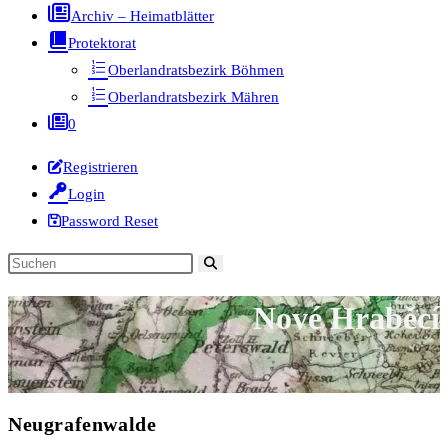
Archiv – Heimatblätter
Protektorat
Oberlandratsbezirk Böhmen
Oberlandratsbezirk Mähren
0
Registrieren
Login
Password Reset
Diese
Website
Nové Hraběcí
durchsuchen
Neugrafenwalde