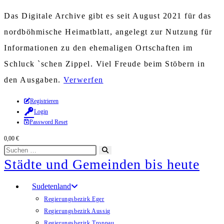
Das Digitale Archive gibt es seit August 2021 für das
nordböhmische Heimatblatt, angelegt zur Nutzung für
Informationen zu den ehemaligen Ortschaften im
Schluck `schen Zippel. Viel Freude beim Stöbern in
den Ausgaben.
Verwerfen
Zum
Registrieren
Login
Inhalt
Password Reset
springen
0,00
€
Diese
Suche
Städte und Gemeinden bis heute
Website
starten
durchsuchen
Sudetenland
Regierungsbezirk Eger
Regierungsbezirk Aussig
Regierungsbezirk Troppau