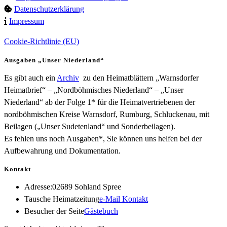
Datenschutzerklärung
Impressum
Cookie-Richtlinie (EU)
Ausgaben „Unser Niederland“
Es gibt auch ein
Archiv
zu den Heimatblättern „Warnsdorfer
Heimatbrief“ – „Nordböhmisches Niederland“ – „Unser
Niederland“ ab der Folge 1* für die Heimatvertriebenen der
nordböhmischen Kreise Warnsdorf, Rumburg, Schluckenau, mit
Beilagen („Unser Sudetenland“ und Sonderbeilagen).
Es fehlen uns noch Ausgaben*, Sie können uns helfen bei der
Aufbewahrung und Dokumentation.
Kontakt
Adresse:
02689 Sohland Spree
Opens
Tausche Heimatzeitung
e-Mail Kontakt
in
Besucher der Seite
Gästebuch
your