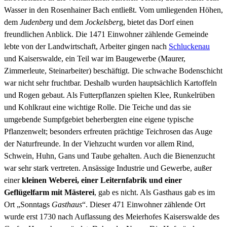
Wasser in den Rosenhainer Bach entließt. Vom umliegenden Höhen,
dem
Judenberg
und dem
Jockelsber
g, bietet das Dorf einen
freundlichen Anblick. Die 1471 Einwohner zählende Gemeinde
lebte von der Landwirtschaft, Arbeiter gingen nach
Schluckenau
und Kaiserswalde, ein Teil war im Baugewerbe (Maurer,
Zimmerleute, Steinarbeiter) beschäftigt. Die schwache Bodenschicht
war nicht sehr fruchtbar. Deshalb wurden hauptsächlich Kartoffeln
und Rogen gebaut. Als Futterpflanzen spielten Klee, Runkelrüben
und Kohlkraut eine wichtige Rolle. Die Teiche und das sie
umgebende Sumpfgebiet beherbergten eine eigene typische
Pflanzenwelt; besonders erfreuten prächtige Teichrosen das Auge
der Naturfreunde. In der Viehzucht wurden vor allem Rind,
Schwein, Huhn, Gans und Taube gehalten. Auch die Bienenzucht
war sehr stark vertreten. Ansässige Industrie und Gewerbe, außer
einer
kleinen Weberei, einer Leiternfabrik und einer
Geflügelfarm mit Mästerei
, gab es nicht. Als Gasthaus gab es im
Ort „Sonntags
Gasthaus
“. Dieser 471 Einwohner zählende Ort
wurde erst 1730 nach Auflassung des Meierhofes Kaiserswalde des