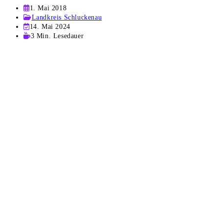
Beitrag
1. Mai 2018
veröffentlicht:
Beitrags-
Landkreis Schluckenau
Kategorie:
Beitrag
14. Mai 2024
zuletzt
Lesedauer:
3 Min. Lesedauer
geändert
am: