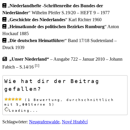
„
Niederlandhefte -Schriftenreihe des Bundes der
Niederländer
“ Wilhelm Pfeifer S.19/20 – HEFT 9 – 1977
„
Geschichte des Niederlandes
“ Karl Richter
1960
„
Heimatkunde des politischen Bezirkes Rumburg
“ Anton
Hockauf 1885
„
Die deutschen Heimatführe
r“ Band 17/18 Sudetenland –
Druck 1939
„Unser Niederland“
– Ausgabe 722 – Januar 2010 – Johann
[1]
Fabich – S.14/16
Wie hat dir der Beitrag 
gefallen?
 (
1
 Bewertung, durchschnittlich 
mit 
5,00
Sterne 5)
Loading...
Schlagwörter
:
Neugrafenwalde
,
Nové Hraběcí