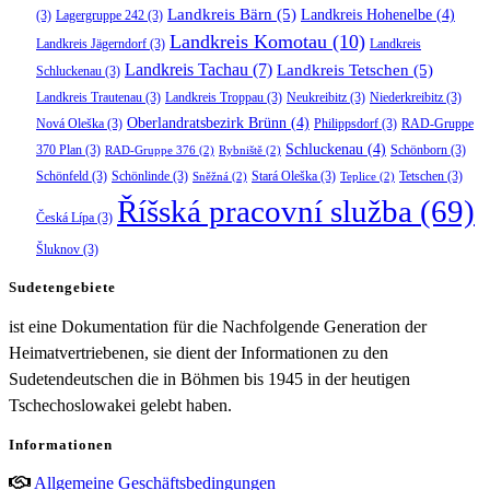
Landkreis Bärn
(5)
Landkreis Hohenelbe
(4)
(3)
Lagergruppe 242
(3)
Landkreis Komotau
(10)
Landkreis Jägerndorf
(3)
Landkreis
Landkreis Tachau
(7)
Landkreis Tetschen
(5)
Schluckenau
(3)
Landkreis Trautenau
(3)
Landkreis Troppau
(3)
Neukreibitz
(3)
Niederkreibitz
(3)
Oberlandratsbezirk Brünn
(4)
Nová Oleška
(3)
Philippsdorf
(3)
RAD-Gruppe
Schluckenau
(4)
370 Plan
(3)
Schönborn
(3)
RAD-Gruppe 376
(2)
Rybniště
(2)
Schönfeld
(3)
Schönlinde
(3)
Stará Oleška
(3)
Tetschen
(3)
Sněžná
(2)
Teplice
(2)
Říšská pracovní služba
(69)
Česká Lípa
(3)
Šluknov
(3)
Sudetengebiete
ist eine Dokumentation für die Nachfolgende Generation der
Heimatvertriebenen, sie dient der Informationen zu den
Sudetendeutschen die in Böhmen bis 1945 in der heutigen
Tschechoslowakei gelebt haben.
Informationen
Allgemeine Geschäftsbedingungen