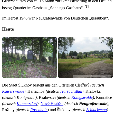
Grenzschutzes von ca. 15 Mann zur Grenzsicherung in den Ort und
[1]
bezog Quartier im Gasthaus „Sonntags Gasthaus“.
Im Herbst 1946 war Neugrafenwalde von Deutschen „gesäubert“.
Heute
Die Stadt Šluknov besteht aus den Ortsteilen Císařský
(deutsch
Kaiserswalde
)
, Harrachov
(deutsch
Harrachsthal
)
, Královka
(deutsch Königshain)
, Království
(deutsch
Königswalde
)
, Kunratice
(deutsch
Kunnersdorf
)
,
Nové Hraběcí
(deutsch
Neugrafenwalde
)
,
Rožany
(deutsch
Rosenhain
)
und Šluknov
(deutsch
Schluckenau
)
.