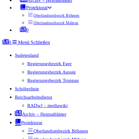
Archiv – Heimatblätter
Protektorat
Oberlandratsbezirk Böhmen
Oberlandratsbezirk Mähren
0
0
Menü
Schließen
Sudetenland
Regierungsbezirk Eger
Regierungsbezirk Aussig
Regierungsbezirk Troppau
Schöberlinie
Reichsarbeitsdienst
RADwJ – mediawiki
Archiv – Heimatblätter
Protektorat
Oberlandratsbezirk Böhmen