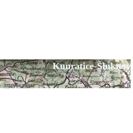
Kunratice-Šluknov