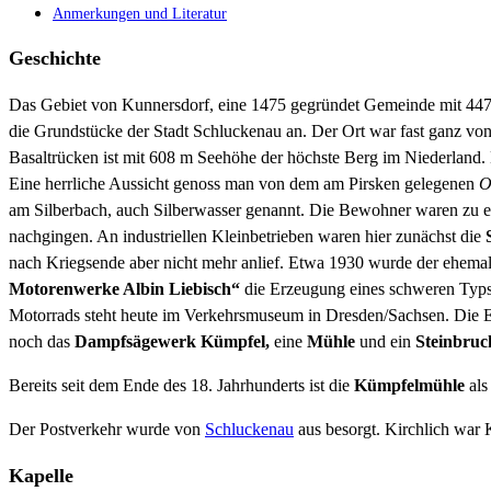
Anmerkungen und Literatur
Geschichte
Das Gebiet von Kunnersdorf, eine 1475 gegründet Gemeinde mit 447
die Grundstücke der Stadt Schluckenau an. Der Ort war fast ganz v
Basaltrücken ist mit 608 m Seehöhe der höchste Berg im Niederland. E
Eine herrliche Aussicht genoss man von dem am Pirsken gelegenen
O
am Silberbach, auch Silberwasser genannt. Die Bewohner waren zu eine
nachgingen. An industriellen Kleinbetrieben waren hier zunächst die
nach Kriegsende aber nicht mehr anlief. Etwa 1930 wurde der ehema
Motorenwerke Albin Liebisch“
die Erzeugung eines schweren Typs 
Motorrads steht heute im Verkehrsmuseum in Dresden/Sachsen. Die E
noch das
Dampfsägewerk Kümpfel,
eine
Mühle
und ein
Steinbruc
Bereits seit dem Ende des 18. Jahrhunderts ist die
Kümpfelmühle
als
Der Postverkehr wurde von
Schluckenau
aus besorgt. Kirchlich war 
Kapelle