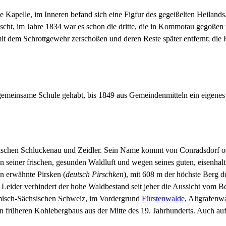
 Kapelle, im Inneren befand sich eine Figfur des gegeißelten Heiland
scht, im Jahre 1834 war es schon die dritte, die in Kommotau gegoßen 
mit dem Schrottgewehr zerschoßen und deren Reste später entfernt; di
gemeinsame Schule gehabt, bis 1849 aus Gemeindenmitteln ein eigenes
chen Schluckenau und Zeidler. Sein Name kommt von Conradsdorf oder
 seiner frischen, gesunden Waldluft und wegen seines guten, eisenhal
n erwähnte Pirsken (
deutsch Pirschken
), mit 608 m der höchste Berg 
 Leider verhindert der hohe Waldbestand seit jeher die Aussicht vom Be
misch-Sächsischen Schweiz, im Vordergrund
Fürstenwalde
, Altgrafenw
n früheren Kohlebergbaus aus der Mitte des 19. Jahrhunderts. Auch auf