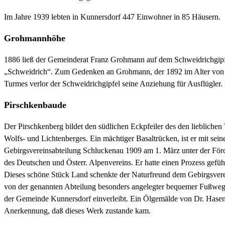
Im Jahre 1939 lebten in Kunnersdorf 447 Einwohner in 85 Häusern.
Grohmannhöhe
1886 ließ der Gemeinderat Franz Grohmann auf dem Schweidrichgipfel
„Schweidrich“. Zum Gedenken an Grohmann, der 1892 im Alter von 3
Turmes verlor der Schweidrichgipfel seine Anziehung für Ausflügler
Pirschkenbaude
Der Pirschkenberg bildet den südlichen Eckpfeiler des den liebliche
Wolfs- und Lichtenberges. Ein mächtiger Basaltrücken, ist er mit se
Gebirgsvereinsabteilung Schluckenau 1909 am 1. März unter der Förd
des Deutschen und Österr. Alpenvereins. Er hatte einen Prozess gefüh
Dieses schöne Stück Land schenkte der Naturfreund dem Gebirgsvere
von der genannten Abteilung besonders angelegter bequemer Fußweg d
der Gemeinde Kunnersdorf einverleibt. Ein Ölgemälde von Dr. Hasen
Anerkennung, daß dieses Werk zustande kam.