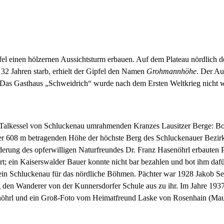
 einen hölzernen Aussichtsturm erbauen. Auf dem Plateau nördlich des
2 Jahren starb, erhielt der Gipfel den Namen
Grohmannhöhe
. Der Au
. Das Gasthaus „Schweidrich“ wurde nach dem Ersten Weltkrieg nicht w
n Talkessel von Schluckenau umrahmenden Kranzes Lausitzer Berge: Botz
iner 608 m betragenden Höhe der höchste Berg des Schluckenauer Bezirk
erung des opferwilligen Naturfreundes Dr. Franz Hasenöhrl erbauten P
rt; ein Kaiserswalder Bauer konnte nicht bar bezahlen und bot ihm dafü
in Schluckenau für das nördliche Böhmen. Pächter war 1928 Jakob Sei
en Wanderer von der Kunnersdorfer Schule aus zu ihr. Im Jahre 1937 
öhrl und ein Groß-Foto vom Heimatfreund Laske von Rosenhain (Mautse