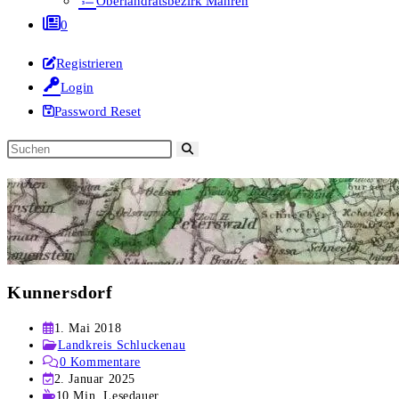
Oberlandratsbezirk Mähren
0
Registrieren
Login
Password Reset
Diese
Website
durchsuchen
Kunnersdorf
Beitrag
1. Mai 2018
veröffentlicht:
Beitrags-
Landkreis Schluckenau
Kategorie:
Beitrags-
0 Kommentare
Kommentare:
Beitrag
2. Januar 2025
zuletzt
Lesedauer:
10 Min. Lesedauer