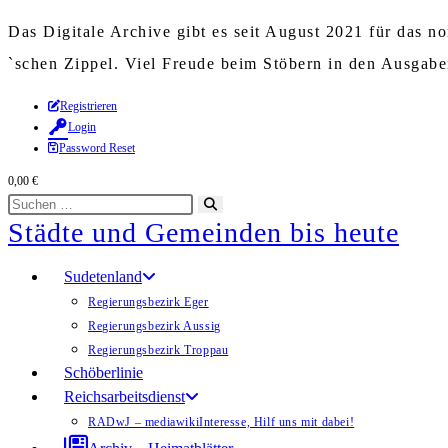
Das Digitale Archive gibt es seit August 2021 für das 
`schen Zippel. Viel Freude beim Stöbern in den Ausgab
Zum
Registrieren
Login
Inhalt
Password Reset
springen
0,00
€
Diese
Suche
Städte und Gemeinden bis heute
Website
starten
durchsuchen
Sudetenland
Regierungsbezirk Eger
Regierungsbezirk Aussig
Regierungsbezirk Troppau
Schöberlinie
Reichsarbeitsdienst
RADwJ – mediawiki
Interesse, Hilf uns mit dabei!