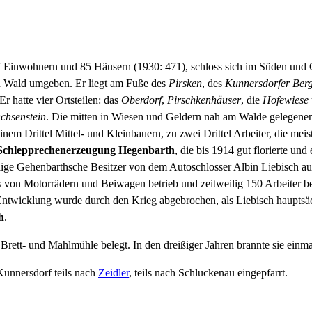
 Einwohnern und 85 Häusern (1930: 471), schloss sich im Süden und 
on Wald umgeben. Er liegt am Fuße des
Pirsken
, des
Kunnersdorfer Ber
r hatte vier Ortsteilen: das
Oberdorf
,
Pirschkenhäuser
, die
Hofewiese
chsenstein
. Die mitten in Wiesen und Geldern nah am Walde gelegenen
m Drittel Mittel- und Kleinbauern, zu zwei Drittel Arbeiter, die meis
Schlepprechenerzeugung Hegenbarth
, die bis 1914 gut florierte und
lige Gehenbarthsche Besitzer von dem Autoschlosser Albin Liebisch a
von Motorrädern und Beiwagen betrieb und zeitweilig 150 Arbeiter be
ntwicklung wurde durch den Krieg abgebrochen, als Liebisch hauptsäc
h
.
 Brett- und Mahlmühle belegt. In den dreißiger Jahren brannte sie einm
Kunnersdorf teils nach
Zeidler
, teils nach Schluckenau eingepfarrt.