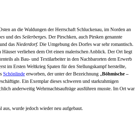
Osten an die Waldungen der Herrschaft Schluckenau, im Norden an
ges
und des
Seilerberge
s. Der Pirschken, auch Pirsken genannte
und das
Niederdorf
. Die Umgebung des Dorfes war sehr romantisch.
 Häuser verliehen dem Ort einen malerischen Anblick. Der Ort liegt
tenteils als Bau- und Textilarbeiter in den Nachbarorten dem Erwerb
 erst im Ersten Weltkrieg Spaten für den Stellungskampf herstellte,
us
Schönlinde
erworben, der unter der Bezeichnung „
Böhmische –
schäftigte. Ein Exemplar dieses schweren und starkrahmigen
hlich anderweitig Wehrmachtsaufträge ausführen musste. Im Ort war
al aus, wurde jedoch wieder neu aufgebaut.