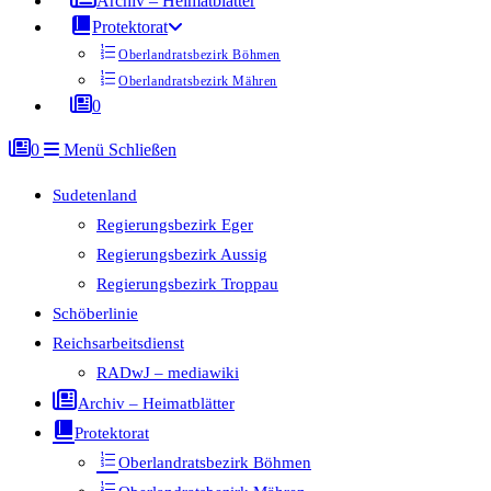
Archiv – Heimatblätter
Protektorat
Oberlandratsbezirk Böhmen
Oberlandratsbezirk Mähren
0
0
Menü
Schließen
Sudetenland
Regierungsbezirk Eger
Regierungsbezirk Aussig
Regierungsbezirk Troppau
Schöberlinie
Reichsarbeitsdienst
RADwJ – mediawiki
Archiv – Heimatblätter
Protektorat
Oberlandratsbezirk Böhmen