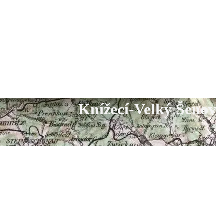
Knížecí-Velký Šenov