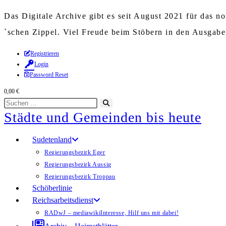
Das Digitale Archive gibt es seit August 2021 für das 
`schen Zippel. Viel Freude beim Stöbern in den Ausgab
Zum
Registrieren
Login
Inhalt
Password Reset
springen
0,00
€
Diese
Suche
Städte und Gemeinden bis heute
Website
starten
durchsuchen
Sudetenland
Regierungsbezirk Eger
Regierungsbezirk Aussig
Regierungsbezirk Troppau
Schöberlinie
Reichsarbeitsdienst
RADwJ – mediawiki
Interesse, Hilf uns mit dabei!