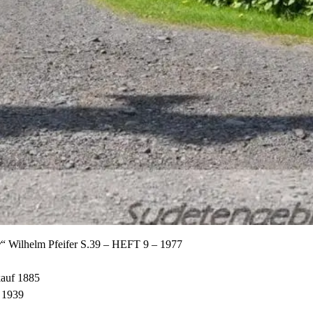
r
“ Wilhelm Pfeifer S.39 – HEFT 9 – 1977
auf 1885
 1939