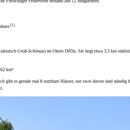
ie Freiwilliger Feuerwehr bestand aus 12 Mitgliedern.
[1]
ohner.
v
(
deutsch Groß-Schönau
)
im Okres Děčín. Sie liegt etwa 3,5 km südöstl
3,62 km²
ch gibt es gerade mal 8 nutzbare Häuser, nur zwei davon sind ständig 
t.