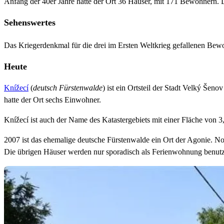
Anfang der 40er Jahre hatte der Ort 36 Häuser, mit 171 Bewohnern. D
Sehenswertes
Das Kriegerdenkmal für die drei im Ersten Weltkrieg gefallenen Bew
Heute
Knížecí
(
deutsch Fürstenwalde
) ist ein Ortsteil der Stadt Velký Šeno
hatte der Ort sechs Einwohner.
Knížecí ist auch der Name des Katastergebiets mit einer Fläche von 
2007 ist das ehemalige deutsche Fürstenwalde ein Ort der Agonie. No
Die übrigen Häuser werden nur sporadisch als Ferienwohnung benutz