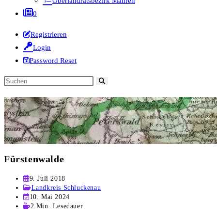
Oberlandratsbezirk Mähren
0
Registrieren
Login
Password Reset
Diese
Website
durchsuchen
Fürstenwalde
Beitrag
9. Juli 2018
veröffentlicht:
Beitrags-
Landkreis Schluckenau
Kategorie:
Beitrag
10. Mai 2024
zuletzt
Lesedauer:
2 Min. Lesedauer
geändert