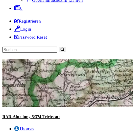
Oberlandratsbezirk Mähren
0
Registrieren
Login
Password Reset
Diese
Website
durchsuchen
RAD-Abteilung 5/374 Teichstatt
Beitrags-
Thomas