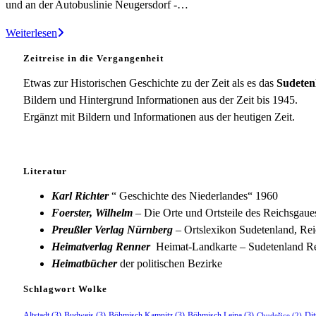
und an der Autobuslinie Neugersdorf -…
Teichstatt
Weiterlesen
Zeitreise in die Vergangenheit
Etwas zur Historischen Geschichte zu der Zeit als es das
Sudeten
Bildern und Hintergrund Informationen aus der Zeit bis 1945.
Ergänzt mit Bildern und Informationen aus der heutigen Zeit.
Literatur
Karl Richter
“ Geschichte des Niederlandes“ 1960
Foerster, Wilhelm
– Die Orte und Ortsteile des Reichsgau
Preußler Verlag Nürnberg
– Ortslexikon Sudetenland, Rei
Heimatverlag Renner
Heimat-Landkarte – Sudetenland Re
Heimatbücher
der politischen Bezirke
Schlagwort Wolke
Altstadt
(3)
Budweis
(3)
Böhmisch Kamnitz
(3)
Böhmisch Leipa
(3)
Dit
Chudeřice
(2)