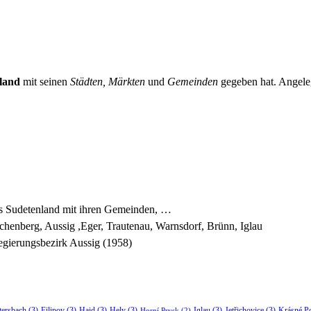
land
mit seinen
Städten, Märkten
und
Gemeinden
gegeben hat. Angeleg
es Sudetenland mit ihren Gemeinden, …
chenberg, Aussig ,Eger, Trautenau, Warnsdorf, Brünn, Iglau
gierungsbezirk Aussig (1958)
tersbach
(3)
Filipov
(3)
Haid
(3)
Hely
(3)
Iglau
(3)
Jetřichovice
(3)
Krásné P
Horní Prysk
(2)