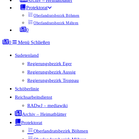
Archiv – Heimatblätter
Protektorat
Oberlandratsbezirk Böhmen
Oberlandratsbezirk Mähren
0
0
Menü
Schließen
Sudetenland
Regierungsbezirk Eger
Regierungsbezirk Aussig
Regierungsbezirk Troppau
Schöberlinie
Reichsarbeitsdienst
RADwJ – mediawiki
Archiv – Heimatblätter
Protektorat
Oberlandratsbezirk Böhmen