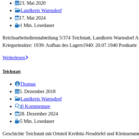
Autor:
Beitrag
23. Mai 2020
veröffentlicht:
Beitrags-
Landkreis Warnsdorf
Kategorie:
Beitrag
17. Mai 2024
zuletzt
Lesedauer:
1 Min. Lesedauer
geändert
Reichsarbeitsdienstabteilung 5/374 Teichstatt, Landkreis Warnsdorf A
am:
Kriegseinsätze: 1939: Aufbau des Lagers1940: 20.07.1940 Postkart
RAD-
Weiterlesen
Abteilung
Teichstatt
5/374
Teichstatt
Beitrags-
Thomas
Autor:
Beitrag
5. Dezember 2018
veröffentlicht:
Beitrags-
Landkreis Warnsdorf
Kategorie:
Beitrags-
0 Kommentare
Kommentare:
Beitrag
28. Dezember 2024
zuletzt
Lesedauer:
5 Min. Lesedauer
geändert
Geschichte Teichstatt mit Ortsteil Kreibitz-Neudörfel und Kleinse
am: