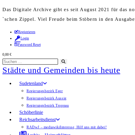
Das Digitale Archive gibt es seit August 2021 für das 
`schen Zippel. Viel Freude beim Stöbern in den Ausgab
Zum
Registrieren
Login
Inhalt
Password Reset
springen
0,00
€
Diese
Suche
Städte und Gemeinden bis heute
Website
starten
durchsuchen
Sudetenland
Regierungsbezirk Eger
Regierungsbezirk Aussig
Regierungsbezirk Troppau
Schöberlinie
Reichsarbeitsdienst
RADwJ – mediawiki
Interesse, Hilf uns mit dabei!