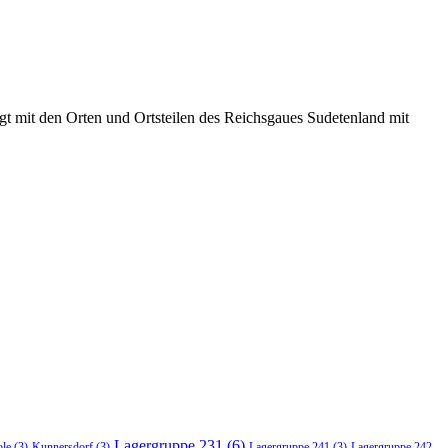
t mit den Orten und Ortsteilen des Reichsgaues Sudetenland mit
Lagergruppe 231
(6)
ole
(3)
Kunnersdorf
(3)
Lagergruppe 241
(3)
Lagergruppe 242