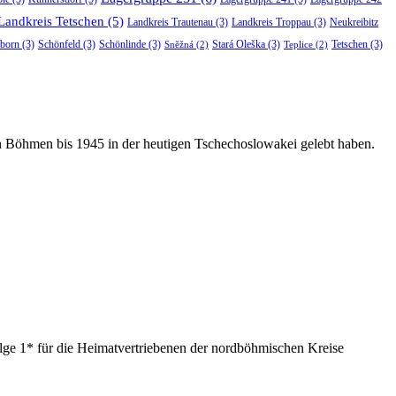
Landkreis Tetschen
(5)
Landkreis Trautenau
(3)
Landkreis Troppau
(3)
Neukreibitz
born
(3)
Schönfeld
(3)
Schönlinde
(3)
Stará Oleška
(3)
Tetschen
(3)
Sněžná
(2)
Teplice
(2)
in Böhmen bis 1945 in der heutigen Tschechoslowakei gelebt haben.
ge 1* für die Heimatvertriebenen der nordböhmischen Kreise