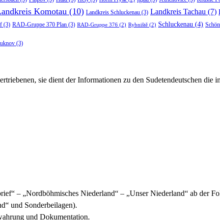
Landkreis Komotau
(10)
Landkreis Tachau
(7)
Landkreis Schluckenau
(3)
Schluckenau
(4)
f
(3)
RAD-Gruppe 370 Plan
(3)
Schön
RAD-Gruppe 376
(2)
Rybniště
(2)
luknov
(3)
rtriebenen, sie dient der Informationen zu den Sudetendeutschen die 
ief“ – „Nordböhmisches Niederland“ – „Unser Niederland“ ab der Fol
d“ und Sonderbeilagen).
ewahrung und Dokumentation.