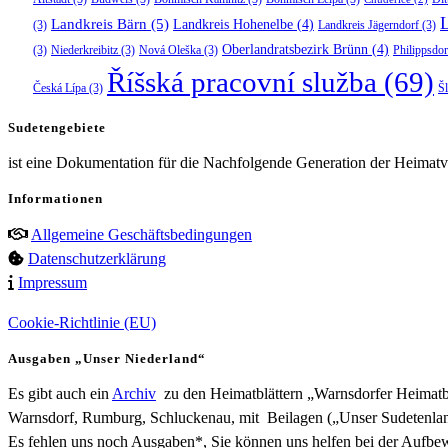
Landkreis Bärn
(5)
Landkreis Hohenelbe
(4)
(3)
Landkreis Jägerndorf
(3)
Oberlandratsbezirk Brünn
(4)
(3)
Niederkreibitz
(3)
Nová Oleška
(3)
Philippsdor
Říšská pracovní služba
(69)
Česká Lípa
(3)
Š
Sudetengebiete
ist eine Dokumentation für die Nachfolgende Generation der Heimatve
Informationen
Allgemeine Geschäftsbedingungen
Datenschutzerklärung
Impressum
Cookie-Richtlinie (EU)
Ausgaben „Unser Niederland“
Es gibt auch ein
Archiv
zu den Heimatblättern „Warnsdorfer Heimatbr
Warnsdorf, Rumburg, Schluckenau, mit Beilagen („Unser Sudetenlan
Es fehlen uns noch Ausgaben*, Sie können uns helfen bei der Aufb