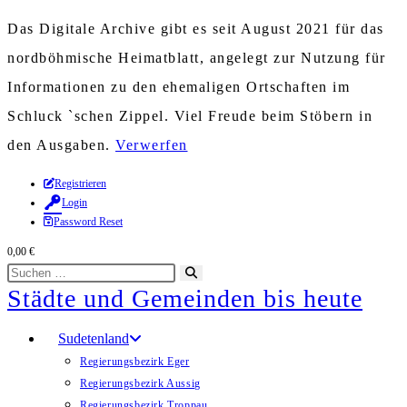
Das Digitale Archive gibt es seit August 2021 für das
nordböhmische Heimatblatt, angelegt zur Nutzung für
Informationen zu den ehemaligen Ortschaften im
Schluck `schen Zippel. Viel Freude beim Stöbern in
den Ausgaben.
Verwerfen
Zum
Registrieren
Login
Inhalt
Password Reset
springen
0,00
€
Diese
Suche
Städte und Gemeinden bis heute
Website
starten
durchsuchen
Sudetenland
Regierungsbezirk Eger
Regierungsbezirk Aussig
Regierungsbezirk Troppau