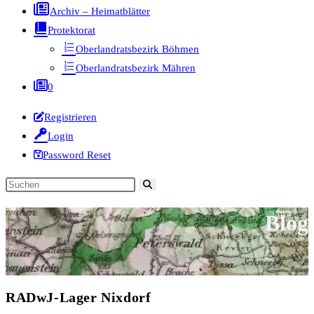
Archiv – Heimatblätter
Protektorat
Oberlandratsbezirk Böhmen
Oberlandratsbezirk Mähren
0
Registrieren
Login
Password Reset
Diese
Website
Blog
durchsuchen
RADwJ-Lager Nixdorf