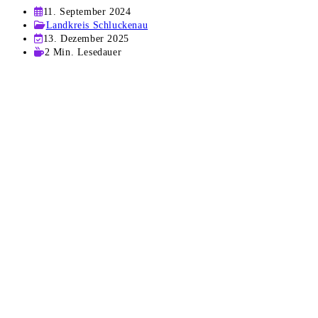
Beitrag
11. September 2024
veröffentlicht:
Beitrags-
Landkreis Schluckenau
Kategorie:
Beitrag
13. Dezember 2025
zuletzt
Lesedauer:
2 Min. Lesedauer
geändert
am: