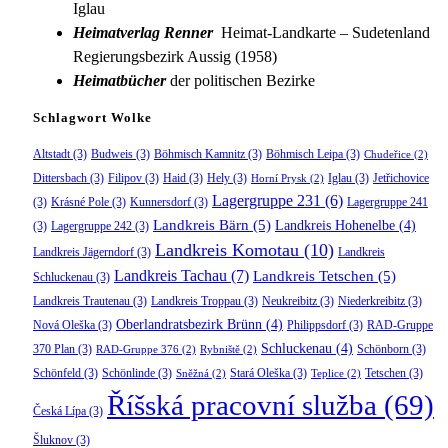
Iglau
Heimatverlag Renner
Heimat-Landkarte – Sudetenland
Regierungsbezirk Aussig (1958)
Heimatbücher
der politischen Bezirke
Schlagwort Wolke
Altstadt
(3)
Budweis
(3)
Böhmisch Kamnitz
(3)
Böhmisch Leipa
(3)
Chudeřice
(2)
Dittersbach
(3)
Filipov
(3)
Haid
(3)
Hely
(3)
Iglau
(3)
Jetřichovice
Horní Prysk
(2)
Lagergruppe 231
(6)
(3)
Krásné Pole
(3)
Kunnersdorf
(3)
Lagergruppe 241
Landkreis Bärn
(5)
Landkreis Hohenelbe
(4)
(3)
Lagergruppe 242
(3)
Landkreis Komotau
(10)
Landkreis Jägerndorf
(3)
Landkreis
Landkreis Tachau
(7)
Landkreis Tetschen
(5)
Schluckenau
(3)
Landkreis Trautenau
(3)
Landkreis Troppau
(3)
Neukreibitz
(3)
Niederkreibitz
(3)
Oberlandratsbezirk Brünn
(4)
Nová Oleška
(3)
Philippsdorf
(3)
RAD-Gruppe
Schluckenau
(4)
370 Plan
(3)
Schönborn
(3)
RAD-Gruppe 376
(2)
Rybniště
(2)
Schönfeld
(3)
Schönlinde
(3)
Stará Oleška
(3)
Tetschen
(3)
Sněžná
(2)
Teplice
(2)
Říšská pracovní služba
(69)
Česká Lípa
(3)
Šluknov
(3)