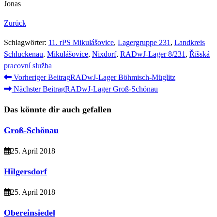
Jonas
Zurück
Schlagwörter
:
11. rPS Mikulášovice
,
Lagergruppe 231
,
Landkreis
Schluckenau
,
Mikulášovice
,
Nixdorf
,
RADwJ-Lager 8/231
,
Říšská
pracovní služba
Weitere
Vorheriger Beitrag
RADwJ-Lager Böhmisch-Müglitz
Nächster Beitrag
RADwJ-Lager Groß-Schönau
Artikel
ansehen
Das könnte dir auch gefallen
Groß-Schönau
25. April 2018
Hilgersdorf
25. April 2018
Obereinsiedel