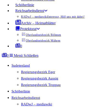
Schöberlinie
Reichsarbeitsdienst
RADwJ – mediawiki
Interesse, Hilf uns mit dabei!
Archiv – Heimatblätter
Protektorat
Oberlandratsbezirk Böhmen
Oberlandratsbezirk Mähren
0
0
Menü
Schließen
Sudetenland
Regierungsbezirk Eger
Regierungsbezirk Aussig
Regierungsbezirk Troppau
Schöberlinie
Reichsarbeitsdienst
RADwJ – mediawiki