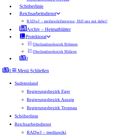
Schöberlinie
Reichsarbeitsdienst
RADwJ – mediawiki
Interesse, Hilf uns mit dabei!
Archiv – Heimatblätter
Protektorat
Oberlandratsbezirk Böhmen
Oberlandratsbezirk Mähren
0
0
Menü
Schließen
Sudetenland
Regierungsbezirk Eger
Regierungsbezirk Aussig
Regierungsbezirk Troppau
Schöberlinie
Reichsarbeitsdienst
RADwJ – mediawiki