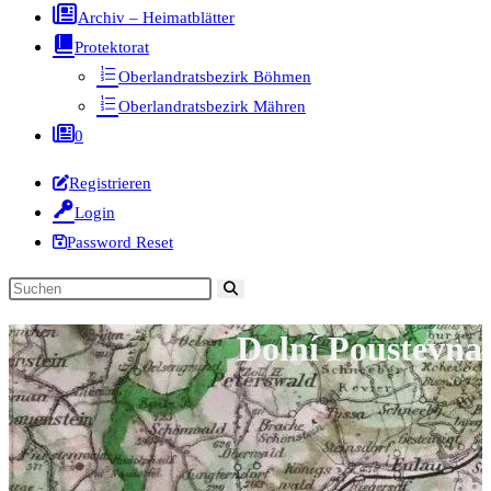
Archiv – Heimatblätter
Protektorat
Oberlandratsbezirk Böhmen
Oberlandratsbezirk Mähren
0
Registrieren
Login
Password Reset
Diese
Website
Dolní Poustevna
durchsuchen