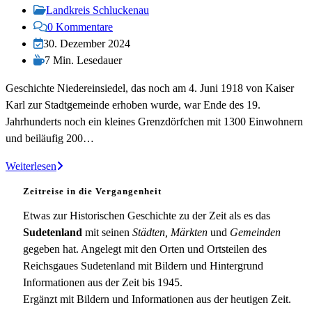
veröffentlicht:
Beitrags-
Landkreis Schluckenau
Kategorie:
Beitrags-
0 Kommentare
Kommentare:
Beitrag
30. Dezember 2024
zuletzt
Lesedauer:
7 Min. Lesedauer
geändert
Geschichte Niedereinsiedel, das noch am 4. Juni 1918 von Kaiser
am:
Karl zur Stadtgemeinde erhoben wurde, war Ende des 19.
Jahrhunderts noch ein kleines Grenzdörfchen mit 1300 Einwohnern
und beiläufig 200…
Niedereinsiedel
Weiterlesen
Zeitreise in die Vergangenheit
Etwas zur Historischen Geschichte zu der Zeit als es das
Sudetenland
mit seinen
Städten, Märkten
und
Gemeinden
gegeben hat. Angelegt mit den Orten und Ortsteilen des
Reichsgaues Sudetenland mit Bildern und Hintergrund
Informationen aus der Zeit bis 1945.
Ergänzt mit Bildern und Informationen aus der heutigen Zeit.