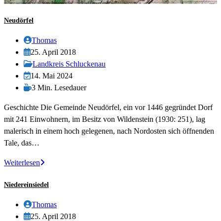
Neudörfel
Beitrags-
Thomas
Autor:
Beitrag
25. April 2018
veröffentlicht:
Beitrags-
Landkreis Schluckenau
Kategorie:
Beitrag
14. Mai 2024
zuletzt
Lesedauer:
3 Min. Lesedauer
geändert
Geschichte Die Gemeinde Neudörfel, ein vor 1446 gegründet Dorf
am:
mit 241 Einwohnern, im Besitz von Wildenstein (1930: 251), lag
malerisch in einem hoch gelegenen, nach Nordosten sich öffnenden
Tale, das…
Neudörfel
Weiterlesen
Niedereinsiedel
Beitrags-
Thomas
Autor:
Beitrag
25. April 2018