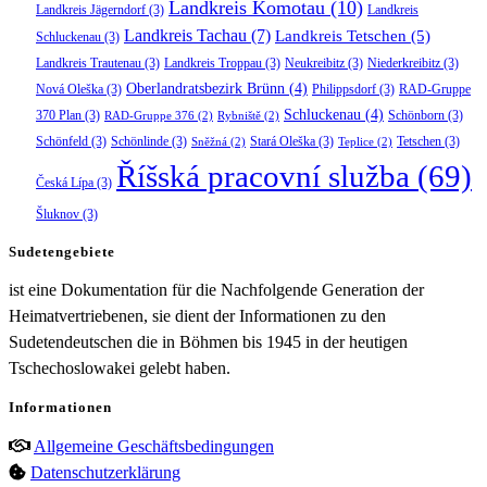
Landkreis Komotau
(10)
Landkreis Jägerndorf
(3)
Landkreis
Landkreis Tachau
(7)
Landkreis Tetschen
(5)
Schluckenau
(3)
Landkreis Trautenau
(3)
Landkreis Troppau
(3)
Neukreibitz
(3)
Niederkreibitz
(3)
Oberlandratsbezirk Brünn
(4)
Nová Oleška
(3)
Philippsdorf
(3)
RAD-Gruppe
Schluckenau
(4)
370 Plan
(3)
Schönborn
(3)
RAD-Gruppe 376
(2)
Rybniště
(2)
Schönfeld
(3)
Schönlinde
(3)
Stará Oleška
(3)
Tetschen
(3)
Sněžná
(2)
Teplice
(2)
Říšská pracovní služba
(69)
Česká Lípa
(3)
Šluknov
(3)
Sudetengebiete
ist eine Dokumentation für die Nachfolgende Generation der
Heimatvertriebenen, sie dient der Informationen zu den
Sudetendeutschen die in Böhmen bis 1945 in der heutigen
Tschechoslowakei gelebt haben.
Informationen
Allgemeine Geschäftsbedingungen
Datenschutzerklärung