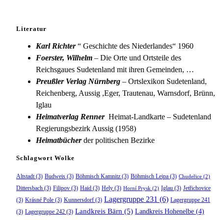
Literatur
Karl Richter
“ Geschichte des Niederlandes“ 1960
Foerster, Wilhelm
– Die Orte und Ortsteile des
Reichsgaues Sudetenland mit ihren Gemeinden, …
Preußler Verlag Nürnberg
– Ortslexikon Sudetenland,
Reichenberg, Aussig ,Eger, Trautenau, Warnsdorf, Brünn,
Iglau
Heimatverlag Renner
Heimat-Landkarte – Sudetenland
Regierungsbezirk Aussig (1958)
Heimatbücher
der politischen Bezirke
Schlagwort Wolke
Altstadt
(3)
Budweis
(3)
Böhmisch Kamnitz
(3)
Böhmisch Leipa
(3)
Chudeřice
(2)
Dittersbach
(3)
Filipov
(3)
Haid
(3)
Hely
(3)
Iglau
(3)
Jetřichovice
Horní Prysk
(2)
Lagergruppe 231
(6)
(3)
Krásné Pole
(3)
Kunnersdorf
(3)
Lagergruppe 241
Landkreis Bärn
(5)
Landkreis Hohenelbe
(4)
(3)
Lagergruppe 242
(3)