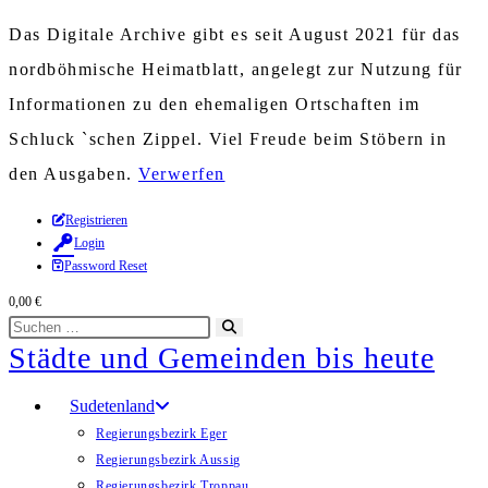
Das Digitale Archive gibt es seit August 2021 für das
nordböhmische Heimatblatt, angelegt zur Nutzung für
Informationen zu den ehemaligen Ortschaften im
Schluck `schen Zippel. Viel Freude beim Stöbern in
den Ausgaben.
Verwerfen
Zum
Registrieren
Login
Inhalt
Password Reset
springen
0,00
€
Diese
Suche
Städte und Gemeinden bis heute
Website
starten
durchsuchen
Sudetenland
Regierungsbezirk Eger
Regierungsbezirk Aussig
Regierungsbezirk Troppau