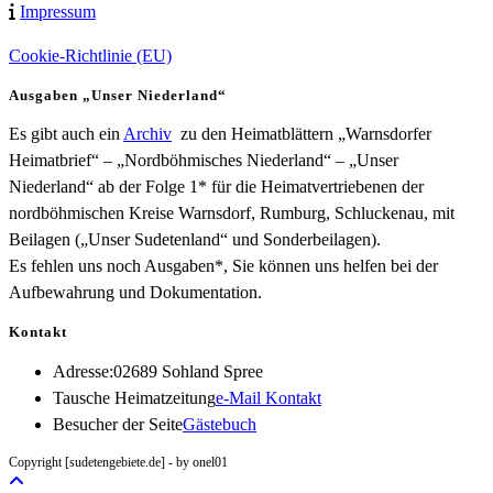
Impressum
Cookie-Richtlinie (EU)
Ausgaben „Unser Niederland“
Es gibt auch ein
Archiv
zu den Heimatblättern „Warnsdorfer
Heimatbrief“ – „Nordböhmisches Niederland“ – „Unser
Niederland“ ab der Folge 1* für die Heimatvertriebenen der
nordböhmischen Kreise Warnsdorf, Rumburg, Schluckenau, mit
Beilagen („Unser Sudetenland“ und Sonderbeilagen).
Es fehlen uns noch Ausgaben*, Sie können uns helfen bei der
Aufbewahrung und Dokumentation.
Kontakt
Adresse:
02689 Sohland Spree
Opens
Tausche Heimatzeitung
e-Mail Kontakt
in
Besucher der Seite
Gästebuch
your
Copyright [sudetengebiete.de] - by onel01
application