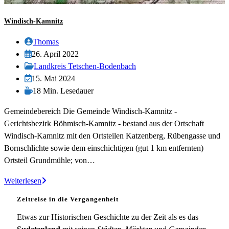
Windisch-Kamnitz
Beitrags-
Thomas
Autor:
Beitrag
26. April 2022
veröffentlicht:
Beitrags-
Landkreis Tetschen-Bodenbach
Kategorie:
Beitrag
15. Mai 2024
zuletzt
Lesedauer:
18 Min. Lesedauer
geändert
Gemeindebereich Die Gemeinde Windisch-Kamnitz -
am:
Gerichtsbezirk Böhmisch-Kamnitz - bestand aus der Ortschaft
Windisch-Kamnitz mit den Ortsteilen Katzenberg, Rübengasse und
Bornschlichte sowie dem einschichtigen (gut 1 km entfernten)
Ortsteil Grundmühle; von…
Windisch-
Weiterlesen
Kamnitz
Zeitreise in die Vergangenheit
Etwas zur Historischen Geschichte zu der Zeit als es das