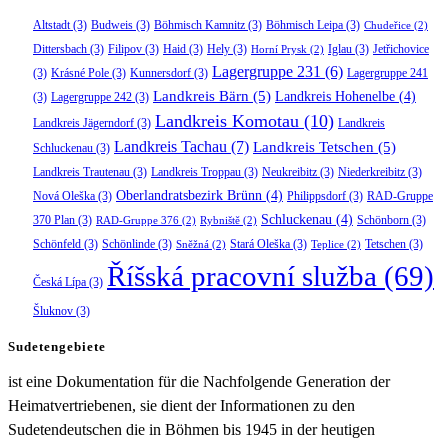
Altstadt
(3)
Budweis
(3)
Böhmisch Kamnitz
(3)
Böhmisch Leipa
(3)
Chudeřice
(2)
Dittersbach
(3)
Filipov
(3)
Haid
(3)
Hely
(3)
Iglau
(3)
Jetřichovice
Horní Prysk
(2)
Lagergruppe 231
(6)
(3)
Krásné Pole
(3)
Kunnersdorf
(3)
Lagergruppe 241
Landkreis Bärn
(5)
Landkreis Hohenelbe
(4)
(3)
Lagergruppe 242
(3)
Landkreis Komotau
(10)
Landkreis Jägerndorf
(3)
Landkreis
Landkreis Tachau
(7)
Landkreis Tetschen
(5)
Schluckenau
(3)
Landkreis Trautenau
(3)
Landkreis Troppau
(3)
Neukreibitz
(3)
Niederkreibitz
(3)
Oberlandratsbezirk Brünn
(4)
Nová Oleška
(3)
Philippsdorf
(3)
RAD-Gruppe
Schluckenau
(4)
370 Plan
(3)
Schönborn
(3)
RAD-Gruppe 376
(2)
Rybniště
(2)
Schönfeld
(3)
Schönlinde
(3)
Stará Oleška
(3)
Tetschen
(3)
Sněžná
(2)
Teplice
(2)
Říšská pracovní služba
(69)
Česká Lípa
(3)
Šluknov
(3)
Sudetengebiete
ist eine Dokumentation für die Nachfolgende Generation der
Heimatvertriebenen, sie dient der Informationen zu den
Sudetendeutschen die in Böhmen bis 1945 in der heutigen