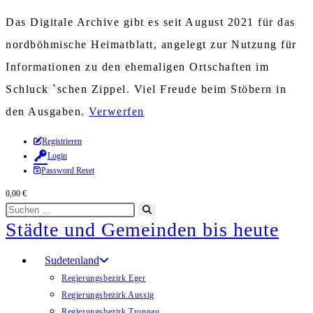
Das Digitale Archive gibt es seit August 2021 für das
nordböhmische Heimatblatt, angelegt zur Nutzung für
Informationen zu den ehemaligen Ortschaften im
Schluck `schen Zippel. Viel Freude beim Stöbern in
den Ausgaben.
Verwerfen
Zum
Registrieren
Login
Inhalt
Password Reset
springen
0,00
€
Diese
Suche
Städte und Gemeinden bis heute
Website
starten
durchsuchen
Sudetenland
Regierungsbezirk Eger
Regierungsbezirk Aussig
Regierungsbezirk Troppau