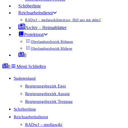
Schöberlinie
Reichsarbeitsdienst
RADwJ – mediawiki
Interesse, Hilf uns mit dabei!
Archiv – Heimatblätter
Protektorat
Oberlandratsbezirk Böhmen
Oberlandratsbezirk Mähren
0
0
Menü
Schließen
Sudetenland
Regierungsbezirk Eger
Regierungsbezirk Aussig
Regierungsbezirk Troppau
Schöberlinie
Reichsarbeitsdienst
RADwJ – mediawiki