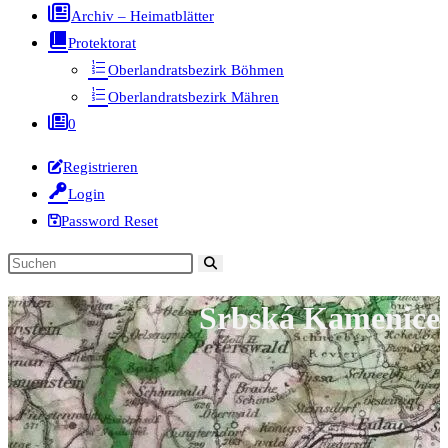
Archiv – Heimatblätter
Protektorat
Oberlandratsbezirk Böhmen
Oberlandratsbezirk Mähren
0
Registrieren
Login
Password Reset
Diese
Website
Srbská Kamenice
durchsuchen