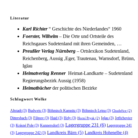
Literatur
Karl Richter
“ Geschichte des Niederlandes“ 1960
Foerster, Wilhelm
– Die Orte und Ortsteile des
Reichsgaues Sudetenland mit ihren Gemeinden, …
Preußler Verlag Nürnberg
– Ortslexikon Sudetenland,
Reichenberg, Aussig ,Eger, Trautenau, Warnsdorf, Brünn,
Iglau
Heimatverlag Renner
Heimat-Landkarte – Sudetenland
Regierungsbezirk Aussig (1958)
Heimatbücher
der politischen Bezirke
Schlagwort Wolke
Altstadt
(3)
Budweis
(3)
Böhmisch Kamnitz
(3)
Böhmisch Leipa
(3)
Chudeřice
(2)
Dittersbach
(3)
Filipov
(3)
Haid
(3)
Hely
(3)
Iglau
(3)
Jetřichovice
Horní Prysk
(2)
Lagergruppe 231
(6)
(3)
Krásné Pole
(3)
Kunnersdorf
(3)
Lagergruppe 241
Landkreis Bärn
(5)
Landkreis Hohenelbe
(4)
(3)
Lagergruppe 242
(3)