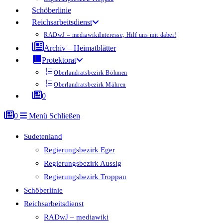
Schöberlinie
Reichsarbeitsdienst
RADwJ – mediawiki
Interesse, Hilf uns mit dabei!
Archiv – Heimatblätter
Protektorat
Oberlandratsbezirk Böhmen
Oberlandratsbezirk Mähren
0
0
Menü
Schließen
Sudetenland
Regierungsbezirk Eger
Regierungsbezirk Aussig
Regierungsbezirk Troppau
Schöberlinie
Reichsarbeitsdienst
RADwJ – mediawiki