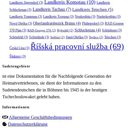
Landkreis Komotau
(10)
Landkreis Jägerndorf
(3)
Landkreis
Landkreis Tachau
(7)
Landkreis Tetschen
(5)
Schluckenau
(3)
Landkreis Trautenau
(3)
Landkreis Troppau
(3)
Neukreibitz
(3)
Niederkreibitz
(3)
Oberlandratsbezirk Brünn
(4)
Nová Oleška
(3)
Philippsdorf
(3)
RAD-Gruppe
Schluckenau
(4)
370 Plan
(3)
Schönborn
(3)
RAD-Gruppe 376
(2)
Rybniště
(2)
Schönfeld
(3)
Schönlinde
(3)
Stará Oleška
(3)
Tetschen
(3)
Sněžná
(2)
Teplice
(2)
Říšská pracovní služba
(69)
Česká Lípa
(3)
Šluknov
(3)
Sudetengebiete
ist eine Dokumentation für die Nachfolgende Generation der
Heimatvertriebenen, sie dient der Informationen zu den
Sudetendeutschen die in Böhmen bis 1945 in der heutigen
Tschechoslowakei gelebt haben.
Informationen
Allgemeine Geschäftsbedingungen
Datenschutzerklärung