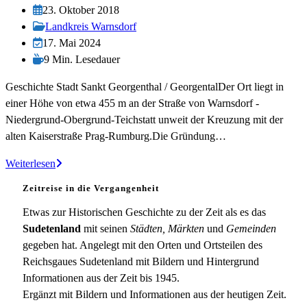
Autor:
Beitrag
23. Oktober 2018
veröffentlicht:
Beitrags-
Landkreis Warnsdorf
Kategorie:
Beitrag
17. Mai 2024
zuletzt
Lesedauer:
9 Min. Lesedauer
geändert
Geschichte Stadt Sankt Georgenthal / GeorgentalDer Ort liegt in
am:
einer Höhe von etwa 455 m an der Straße von Warnsdorf -
Niedergrund-Obergrund-Teichstatt unweit der Kreuzung mit der
alten Kaiserstraße Prag-Rumburg.Die Gründung…
St.
Weiterlesen
Georgenthal
Zeitreise in die Vergangenheit
Etwas zur Historischen Geschichte zu der Zeit als es das
Sudetenland
mit seinen
Städten, Märkten
und
Gemeinden
gegeben hat. Angelegt mit den Orten und Ortsteilen des
Reichsgaues Sudetenland mit Bildern und Hintergrund
Informationen aus der Zeit bis 1945.
Ergänzt mit Bildern und Informationen aus der heutigen Zeit.