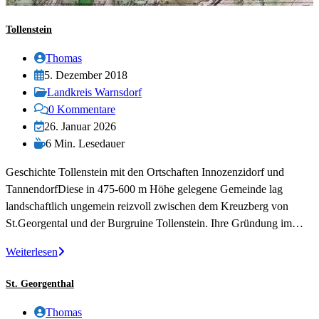
Tollenstein
Beitrags-
Thomas
Autor:
Beitrag
5. Dezember 2018
veröffentlicht:
Beitrags-
Landkreis Warnsdorf
Kategorie:
Beitrags-
0 Kommentare
Kommentare:
Beitrag
26. Januar 2026
zuletzt
Lesedauer:
6 Min. Lesedauer
geändert
Geschichte Tollenstein mit den Ortschaften Innozenzidorf und
am:
TannendorfDiese in 475-600 m Höhe gelegene Gemeinde lag
landschaftlich ungemein reizvoll zwischen dem Kreuzberg von
St.Georgental und der Burgruine Tollenstein. Ihre Gründung im…
Tollenstein
Weiterlesen
St. Georgenthal
Beitrags-
Thomas