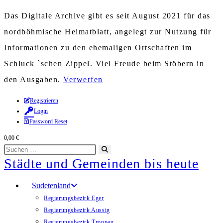
Das Digitale Archive gibt es seit August 2021 für das
nordböhmische Heimatblatt, angelegt zur Nutzung für
Informationen zu den ehemaligen Ortschaften im
Schluck `schen Zippel. Viel Freude beim Stöbern in
den Ausgaben.
Verwerfen
Zum
Registrieren
Login
Inhalt
Password Reset
springen
0,00
€
Diese
Suche
Städte und Gemeinden bis heute
Website
starten
durchsuchen
Sudetenland
Regierungsbezirk Eger
Regierungsbezirk Aussig
Regierungsbezirk Troppau