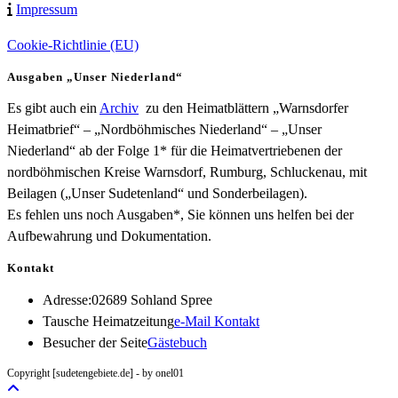
Impressum
Cookie-Richtlinie (EU)
Ausgaben „Unser Niederland“
Es gibt auch ein
Archiv
zu den Heimatblättern „Warnsdorfer
Heimatbrief“ – „Nordböhmisches Niederland“ – „Unser
Niederland“ ab der Folge 1* für die Heimatvertriebenen der
nordböhmischen Kreise Warnsdorf, Rumburg, Schluckenau, mit
Beilagen („Unser Sudetenland“ und Sonderbeilagen).
Es fehlen uns noch Ausgaben*, Sie können uns helfen bei der
Aufbewahrung und Dokumentation.
Kontakt
Adresse:
02689 Sohland Spree
Opens
Tausche Heimatzeitung
e-Mail Kontakt
in
Besucher der Seite
Gästebuch
your
Copyright [sudetengebiete.de] - by onel01
application