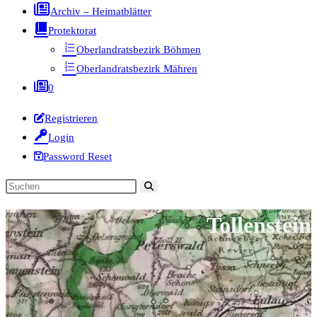
Archiv – Heimatblätter
Protektorat
Oberlandratsbezirk Böhmen
Oberlandratsbezirk Mähren
0
Registrieren
Login
Password Reset
Diese
Website
Tollenstein
durchsuchen