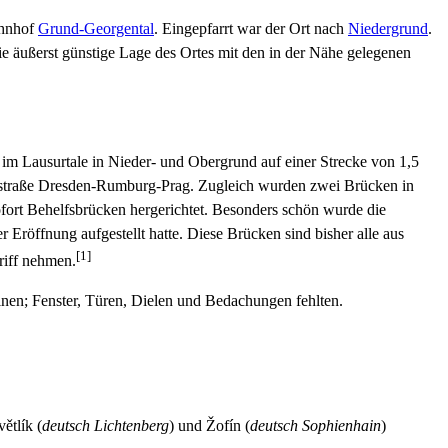
ahnhof
Grund-Georgental
. Eingepfarrt war der Ort nach
Niedergrund
.
ie äußerst günstige Lage des Ortes mit den in der Nähe gelegenen
im Lausurtale in Nieder- und Obergrund auf einer Strecke von 1,5
atsstraße Dresden-Rumburg-Prag. Zugleich wurden zwei Brücken in
fort Behelfsbrücken hergerichtet. Besonders schön wurde die
 Eröffnung aufgestellt hatte. Diese Brücken sind bisher alle aus
[1]
riff nehmen.
nen; Fenster, Türen, Dielen und Bedachungen fehlten.
větlík (
deutsch
Lichtenberg
) und Žofín (
deutsch
Sophienhain
)