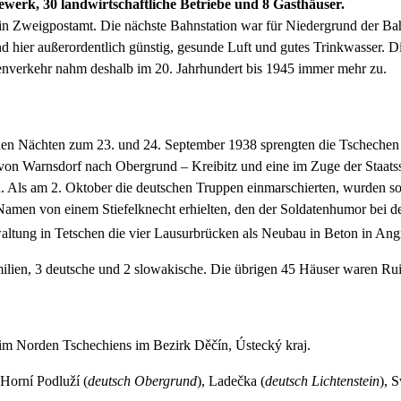
werk, 30 landwirtschaftliche Betriebe und 8 Gasthäuser.
d ein Zweigpostamt. Die nächste Bahnstation war für Niedergrund der B
nd hier außerordentlich günstig, gesunde Luft und gutes Trinkwasser. D
nverkehr nahm deshalb im 20. Jahrhundert bis 1945 immer mehr zu.
den Nächten zum 23. und 24. September 1938 sprengten die Tschechen 
ße von Warnsdorf nach Obergrund – Kreibitz und eine im Zuge der Sta
. Als am 2. Oktober die deutschen Truppen einmarschierten, wurden so
Namen von einem Stiefelknecht erhielten, den der Soldatenhumor bei der
ltung in Tetschen die vier Lausurbrücken als Neubau in Beton in Ang
lien, 3 deutsche und 2 slowakische. Die übrigen 45 Häuser waren Rui
 im Norden Tschechiens im Bezirk Děčín, Ústecký kraj.
Horní Podluží (
deutsch
Obergrund
), Ladečka (
deutsch
Lichtenstein
), S