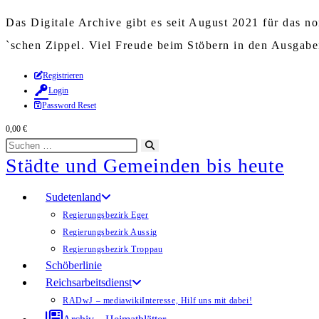
Das Digitale Archive gibt es seit August 2021 für das 
`schen Zippel. Viel Freude beim Stöbern in den Ausgab
Zum
Registrieren
Login
Inhalt
Password Reset
springen
0,00
€
Diese
Suche
Städte und Gemeinden bis heute
Website
starten
durchsuchen
Sudetenland
Regierungsbezirk Eger
Regierungsbezirk Aussig
Regierungsbezirk Troppau
Schöberlinie
Reichsarbeitsdienst
RADwJ – mediawiki
Interesse, Hilf uns mit dabei!