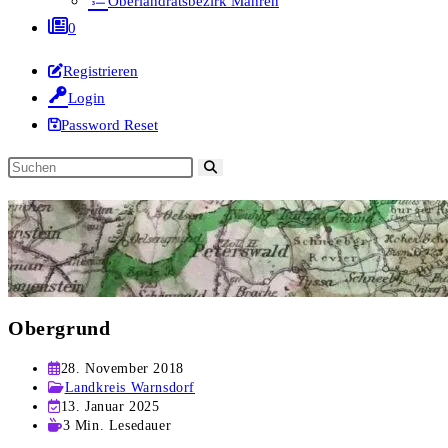
Oberlandratsbezirk Mähren
0
Registrieren
Login
Password Reset
Diese
Website
durchsuchen
Obergrund
Beitrag
28. November 2018
veröffentlicht:
Beitrags-
Landkreis Warnsdorf
Kategorie:
Beitrag
13. Januar 2025
zuletzt
Lesedauer:
3 Min. Lesedauer
geändert