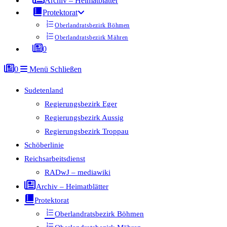
Archiv – Heimatblätter
Protektorat
Oberlandratsbezirk Böhmen
Oberlandratsbezirk Mähren
0
0
Menü
Schließen
Sudetenland
Regierungsbezirk Eger
Regierungsbezirk Aussig
Regierungsbezirk Troppau
Schöberlinie
Reichsarbeitsdienst
RADwJ – mediawiki
Archiv – Heimatblätter
Protektorat
Oberlandratsbezirk Böhmen