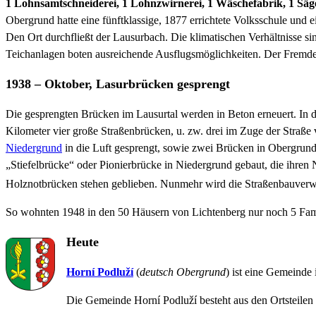
1 Lohnsamtschneiderei, 1 Lohnzwirnerei, 1 Wäschefabrik, 1 Säge
Obergrund hatte eine fünftklassige, 1877 errichtete Volksschule un
Den Ort durchfließt der Lausurbach. Die klimatischen Verhältnisse si
Teichanlagen boten ausreichende Ausflugsmöglichkeiten. Der Fremde
1938 – Oktober, Lasurbrücken gesprengt
Die gesprengten Brücken im Lausurtal werden in Beton erneuert. In 
Kilometer vier große Straßenbrücken, u. zw. drei im Zuge der Stra
Niedergrund
in die Luft gesprengt, sowie zwei Brücken in Obergrund
„Stiefelbrücke“ oder Pionierbrücke in Niedergrund gebaut, die ihren 
Holznotbrücken stehen geblieben. Nunmehr wird die Straßenbauverwa
So wohnten 1948 in den 50 Häusern von Lichtenberg nur noch 5 Fami
Heute
Horní Podluží
(
deutsch
Obergrund
) ist eine Gemeinde
Die Gemeinde Horní Podluží besteht aus den Ortsteilen 