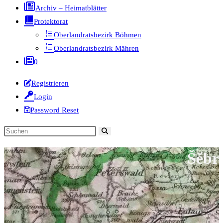
Archiv – Heimatblätter
Protektorat
Oberlandratsbezirk Böhmen
Oberlandratsbezirk Mähren
0
Registrieren
Login
Password Reset
Diese
Website
Šĕbr
durchsuchen