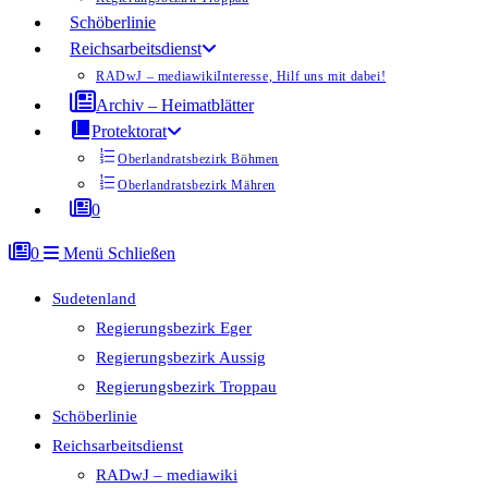
Schöberlinie
Reichsarbeitsdienst
RADwJ – mediawiki
Interesse, Hilf uns mit dabei!
Archiv – Heimatblätter
Protektorat
Oberlandratsbezirk Böhmen
Oberlandratsbezirk Mähren
0
0
Menü
Schließen
Sudetenland
Regierungsbezirk Eger
Regierungsbezirk Aussig
Regierungsbezirk Troppau
Schöberlinie
Reichsarbeitsdienst
RADwJ – mediawiki