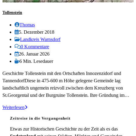
Tollenstein
Beitrags-
Thomas
Autor:
Beitrag
5. Dezember 2018
veröffentlicht:
Beitrags-
Landkreis Warnsdorf
Kategorie:
Beitrags-
0 Kommentare
Kommentare:
Beitrag
26. Januar 2026
zuletzt
Lesedauer:
6 Min. Lesedauer
geändert
Geschichte Tollenstein mit den Ortschaften Innozenzidorf und
am:
TannendorfDiese in 475-600 m Höhe gelegene Gemeinde lag
landschaftlich ungemein reizvoll zwischen dem Kreuzberg von
St.Georgental und der Burgruine Tollenstein. Ihre Gründung im…
Tollenstein
Weiterlesen
Zeitreise in die Vergangenheit
Etwas zur Historischen Geschichte zu der Zeit als es das