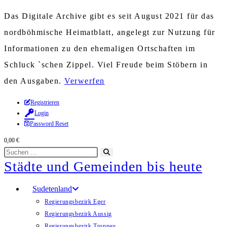
Das Digitale Archive gibt es seit August 2021 für das
nordböhmische Heimatblatt, angelegt zur Nutzung für
Informationen zu den ehemaligen Ortschaften im
Schluck `schen Zippel. Viel Freude beim Stöbern in
den Ausgaben.
Verwerfen
Zum
Registrieren
Login
Inhalt
Password Reset
springen
0,00
€
Diese
Suche
Städte und Gemeinden bis heute
Website
starten
durchsuchen
Sudetenland
Regierungsbezirk Eger
Regierungsbezirk Aussig
Regierungsbezirk Troppau