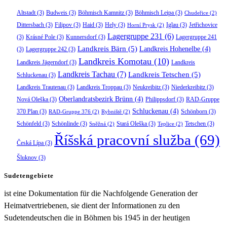
Altstadt
(3)
Budweis
(3)
Böhmisch Kamnitz
(3)
Böhmisch Leipa
(3)
Chudeřice
(2)
Dittersbach
(3)
Filipov
(3)
Haid
(3)
Hely
(3)
Iglau
(3)
Jetřichovice
Horní Prysk
(2)
Lagergruppe 231
(6)
(3)
Krásné Pole
(3)
Kunnersdorf
(3)
Lagergruppe 241
Landkreis Bärn
(5)
Landkreis Hohenelbe
(4)
(3)
Lagergruppe 242
(3)
Landkreis Komotau
(10)
Landkreis Jägerndorf
(3)
Landkreis
Landkreis Tachau
(7)
Landkreis Tetschen
(5)
Schluckenau
(3)
Landkreis Trautenau
(3)
Landkreis Troppau
(3)
Neukreibitz
(3)
Niederkreibitz
(3)
Oberlandratsbezirk Brünn
(4)
Nová Oleška
(3)
Philippsdorf
(3)
RAD-Gruppe
Schluckenau
(4)
370 Plan
(3)
Schönborn
(3)
RAD-Gruppe 376
(2)
Rybniště
(2)
Schönfeld
(3)
Schönlinde
(3)
Stará Oleška
(3)
Tetschen
(3)
Sněžná
(2)
Teplice
(2)
Říšská pracovní služba
(69)
Česká Lípa
(3)
Šluknov
(3)
Sudetengebiete
ist eine Dokumentation für die Nachfolgende Generation der
Heimatvertriebenen, sie dient der Informationen zu den
Sudetendeutschen die in Böhmen bis 1945 in der heutigen