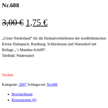
Nr.688
Ursprünglicher
Aktueller
3,00
€
1,75
€
Preis
Preis
war:
ist:
„Unser Niederland“ für die Heimatvertriebenen der nordböhmischen
Kreise Hainspach, Rumburg, Schluckenau und Warnsdorf mit
3,00 €
1,75 €.
Beilage „`s Mandau-Schiffl“.
Titelbild: Waltersdorf
Suchen
Kategorie:
2007
Schlagwort:
Nr.688
Beschreibung
Rezensionen (0)