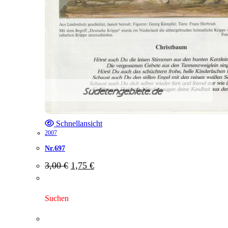
Schnellansicht
2007
Nr.697
Ursprünglicher
Aktueller
3,00
€
1,75
€
Preis
Preis
war:
ist:
3,00 €
1,75 €.
Suchen