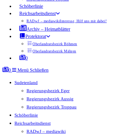
Schöberlinie
Reichsarbeitsdienst
RADwJ – mediawiki
Interesse, Hilf uns mit dabei!
Archiv – Heimatblätter
Protektorat
Oberlandratsbezirk Böhmen
Oberlandratsbezirk Mähren
0
0
Menü
Schließen
Sudetenland
Regierungsbezirk Eger
Regierungsbezirk Aussig
Regierungsbezirk Troppau
Schöberlinie
Reichsarbeitsdienst
RADwJ – mediawiki