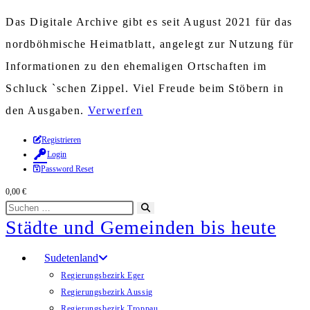
Das Digitale Archive gibt es seit August 2021 für das
nordböhmische Heimatblatt, angelegt zur Nutzung für
Informationen zu den ehemaligen Ortschaften im
Schluck `schen Zippel. Viel Freude beim Stöbern in
den Ausgaben.
Verwerfen
Zum
Registrieren
Login
Inhalt
Password Reset
springen
0,00
€
Diese
Suche
Städte und Gemeinden bis heute
Website
starten
durchsuchen
Sudetenland
Regierungsbezirk Eger
Regierungsbezirk Aussig
Regierungsbezirk Troppau