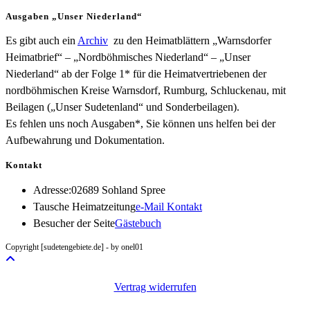
Ausgaben „Unser Niederland“
Es gibt auch ein
Archiv
zu den Heimatblättern „Warnsdorfer
Heimatbrief“ – „Nordböhmisches Niederland“ – „Unser
Niederland“ ab der Folge 1* für die Heimatvertriebenen der
nordböhmischen Kreise Warnsdorf, Rumburg, Schluckenau, mit
Beilagen („Unser Sudetenland“ und Sonderbeilagen).
Es fehlen uns noch Ausgaben*, Sie können uns helfen bei der
Aufbewahrung und Dokumentation.
Kontakt
Adresse:
02689 Sohland Spree
Opens
Tausche Heimatzeitung
e-Mail Kontakt
in
Besucher der Seite
Gästebuch
your
Copyright [sudetengebiete.de] - by onel01
application
Vertrag widerrufen