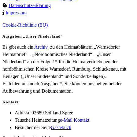
Datenschutzerklärung
Impressum
Cookie-Richtlinie (EU)
Ausgaben „Unser Niederland“
Es gibt auch ein
Archiv
zu den Heimatblättern „Warnsdorfer
Heimatbrief“ – „Nordböhmisches Niederland“ – „Unser
Niederland“ ab der Folge 1* für die Heimatvertriebenen der
nordböhmischen Kreise Warnsdorf, Rumburg, Schluckenau, mit
Beilagen („Unser Sudetenland“ und Sonderbeilagen).
Es fehlen uns noch Ausgaben*, Sie können uns helfen bei der
Aufbewahrung und Dokumentation.
Kontakt
Adresse:
02689 Sohland Spree
Opens
Tausche Heimatzeitung
e-Mail Kontakt
in
Besucher der Seite
Gästebuch
your