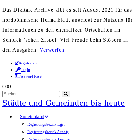
Das Digitale Archive gibt es seit August 2021 für das
nordböhmische Heimatblatt, angelegt zur Nutzung für
Informationen zu den ehemaligen Ortschaften im
Schluck `schen Zippel. Viel Freude beim Stöbern in
den Ausgaben.
Verwerfen
Zum
Registrieren
Login
Inhalt
Password Reset
springen
0,00
€
Diese
Suche
Städte und Gemeinden bis heute
Website
starten
durchsuchen
Sudetenland
Regierungsbezirk Eger
Regierungsbezirk Aussig
Regierungsbezirk Troppau