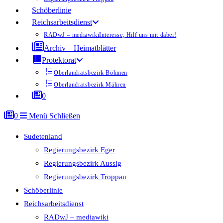
Schöberlinie
Reichsarbeitsdienst
RADwJ – mediawiki
Interesse, Hilf uns mit dabei!
Archiv – Heimatblätter
Protektorat
Oberlandratsbezirk Böhmen
Oberlandratsbezirk Mähren
0
0
Menü
Schließen
Sudetenland
Regierungsbezirk Eger
Regierungsbezirk Aussig
Regierungsbezirk Troppau
Schöberlinie
Reichsarbeitsdienst
RADwJ – mediawiki