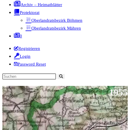
Archiv – Heimatblätter
Protektorat
Oberlandratsbezirk Böhmen
Oberlandratsbezirk Mähren
0
Registrieren
Login
Password Reset
Diese
Website
1955
durchsuchen